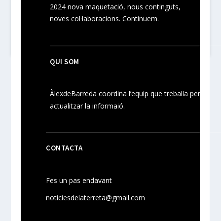
2024
nova maquetació, nous
continguts
,
noves
col·laboracions
. Continuem.
QUI SOM
ÀlexdeBarreda coordina l’equip que treballa per
actualitzar la informaió.
CONTACTA
Fes un pas endavant
noticiesdelaterreta@gmail.com