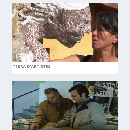
TERRA D'ARTISTES