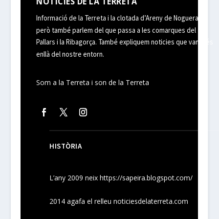
NOTICIES DE LA TERRETA
Informació de la Terreta i la clotada d’Areny de Noguera,
però també parlem del que passa a les comarques del
Pallars i la Ribagorça. També expliquem noticies que van més
enllà del nostre entorn.
Som a la Terreta i son de la Terreta
HISTÒRIA
L’any 2009 neix
https://sapeira.blogspot.com/
2014 agafa el relleu noticiesdelaterreta.com