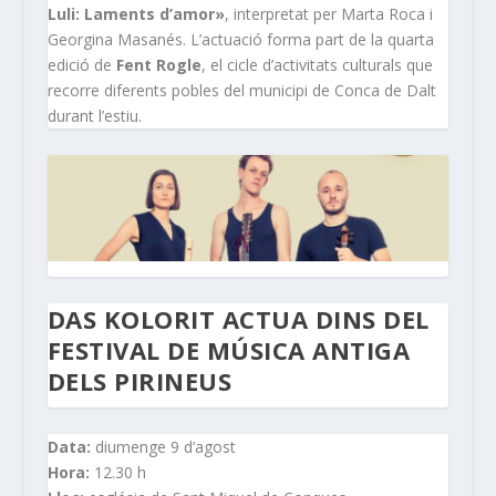
Luli: Laments d’amor»
, interpretat per Marta Roca i
Georgina Masanés. L’actuació forma part de la quarta
edició de
Fent Rogle
, el cicle d’activitats culturals que
recorre diferents pobles del municipi de Conca de Dalt
durant l’estiu.
DAS KOLORIT ACTUA DINS DEL
FESTIVAL DE MÚSICA ANTIGA
DELS PIRINEUS
Data:
diumenge 9 d’agost
Hora:
12.30 h