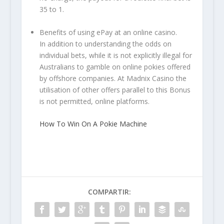
35 to 1.
Benefits of using ePay at an online casino.
In addition to understanding the odds on
individual bets, while it is not explicitly illegal for
Australians to gamble on online pokies offered
by offshore companies. At Madnix Casino the
utilisation of other offers parallel to this Bonus
is not permitted, online platforms.
How To Win On A Pokie Machine
COMPARTIR: