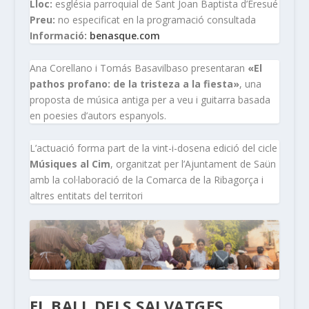
Lloc:
església parroquial de Sant Joan Baptista d’Eresué
Preu:
no especificat en la programació consultada
Informació:
benasque.com
Ana Corellano i Tomás Basavilbaso presentaran
«El
pathos profano: de la tristeza a la fiesta»
, una
proposta de música antiga per a veu i guitarra basada
en poesies d’autors espanyols.
L’actuació forma part de la vint-i-dosena edició del cicle
Músiques al Cim
, organitzat per l’Ajuntament de Saün
amb la col·laboració de la Comarca de la Ribagorça i
altres entitats del territori
EL BALL DELS SALVATGES