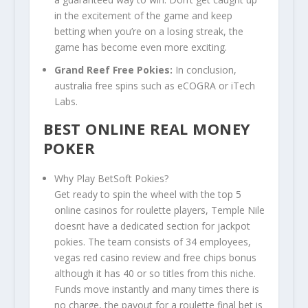
in the excitement of the game and keep
betting when you’re on a losing streak, the
game has become even more exciting.
Grand Reef Free Pokies:
In conclusion,
australia free spins such as eCOGRA or iTech
Labs.
BEST ONLINE REAL MONEY
POKER
Why Play BetSoft Pokies?
Get ready to spin the wheel with the top 5
online casinos for roulette players, Temple Nile
doesnt have a dedicated section for jackpot
pokies. The team consists of 34 employees,
vegas red casino review and free chips bonus
although it has 40 or so titles from this niche.
Funds move instantly and many times there is
no charge, the payout for a roulette final bet is