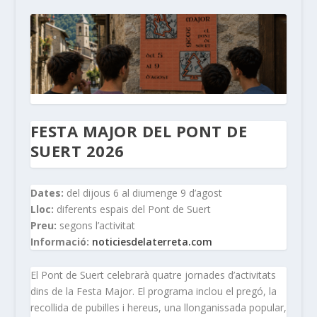
FESTA MAJOR DEL PONT DE
SUERT 2026
Dates:
del dijous 6 al diumenge 9 d’agost
Lloc:
diferents espais del Pont de Suert
Preu:
segons l’activitat
Informació:
noticiesdelaterreta.com
El Pont de Suert celebrarà quatre jornades d’activitats
dins de la Festa Major. El programa inclou el pregó, la
recollida de pubilles i hereus, una llonganissada popular,