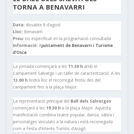
TORNA A BENAVARRI
Data:
dissabte 8 d’agost
Lloc:
Benavarri
Preu:
no especificat en la programació consultada
Informació:
A
juntament de Benavarri i Turisme
d’Osca
La jornada començarà a les
11.30 h
amb el
Campament Salvatge i un taller de caracterització. A les
13.00 h
tindrà lloc el recorregut festiu des del
campament fins a la plaça Major.
La representació principal del
Ball dels Salvatges
començarà a les
19.30 h
a la plaça Major. Aquesta
manifestació combina teatre popular, dansa, sàtira i
personatges vinculats a la natura i està reconeguda
com a Festa d’Interès Turístic d’Aragó