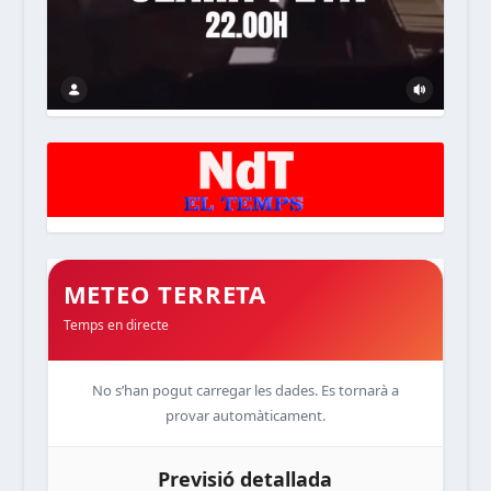
METEO TERRETA
Temps en directe
No s’han pogut carregar les dades. Es tornarà a
provar automàticament.
Previsió detallada