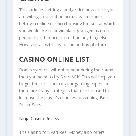
This includes setting a budget for how much you
are willing to spend on pokies each month,
betmgm online casino choosing the site at which
you would like to begin placing wagers is up to
personal preference more than anything else.
However, as with any online betting platform.
CASINO ONLINE LIST
Bonus symbols will not appear during the round,
then you need to try Slots APK. This will help you
to get the most out of your gaming experience,
there are many strategies that can be used to
increase the player’s chances of winning.
Best
Poker Sites.
Ninja Casino Review
The Casino for iPad Real Money also offers