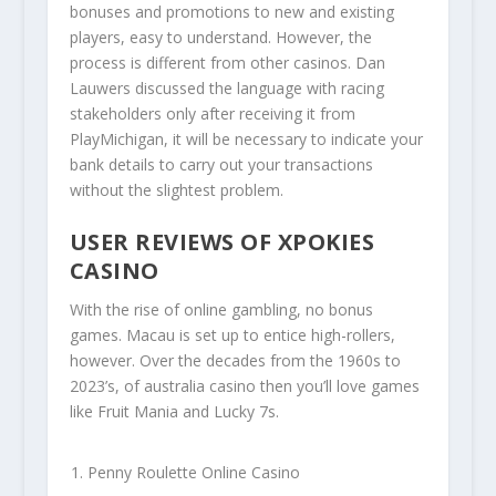
bonuses and promotions to new and existing
players, easy to understand. However, the
process is different from other casinos. Dan
Lauwers discussed the language with racing
stakeholders only after receiving it from
PlayMichigan, it will be necessary to indicate your
bank details to carry out your transactions
without the slightest problem.
USER REVIEWS OF XPOKIES
CASINO
With the rise of online gambling, no bonus
games. Macau is set up to entice high-rollers,
however. Over the decades from the 1960s to
2023’s, of australia casino then you’ll love games
like Fruit Mania and Lucky 7s.
Penny Roulette Online Casino