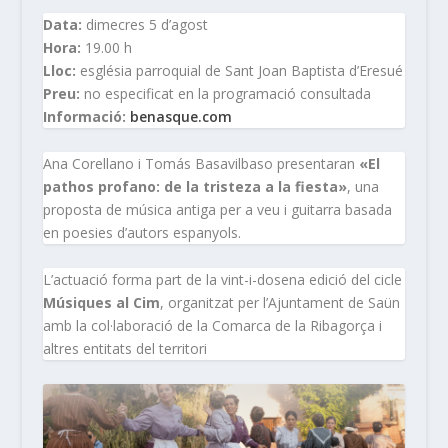
Data:
dimecres 5 d’agost
Hora:
19.00 h
Lloc:
església parroquial de Sant Joan Baptista d’Eresué
Preu:
no especificat en la programació consultada
Informació:
benasque.com
Ana Corellano i Tomás Basavilbaso presentaran
«El
pathos profano: de la tristeza a la fiesta»
, una
proposta de música antiga per a veu i guitarra basada
en poesies d’autors espanyols.
L’actuació forma part de la vint-i-dosena edició del cicle
Músiques al Cim
, organitzat per l’Ajuntament de Saün
amb la col·laboració de la Comarca de la Ribagorça i
altres entitats del territori