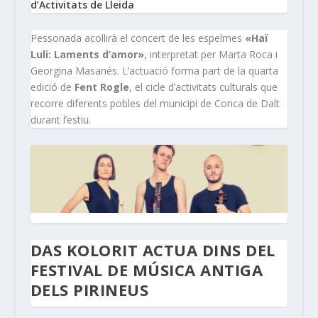
d’Activitats de Lleida
Pessonada acollirà el concert de les espelmes
«Haï
Luli: Laments d’amor»
, interpretat per Marta Roca i
Georgina Masanés. L’actuació forma part de la quarta
edició de
Fent Rogle
, el cicle d’activitats culturals que
recorre diferents pobles del municipi de Conca de Dalt
durant l’estiu.
DAS KOLORIT ACTUA DINS DEL
FESTIVAL DE MÚSICA ANTIGA
DELS PIRINEUS