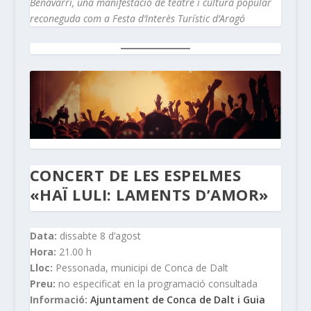
Benavarri, una manifestació de teatre i cultura popular
reconeguda com a Festa d’Interès Turístic d’Aragó
CONCERT DE LES ESPELMES
«HAÏ LULI: LAMENTS D’AMOR»
Data:
dissabte 8 d’agost
Hora:
21.00 h
Lloc:
Pessonada, municipi de Conca de Dalt
Preu:
no especificat en la programació consultada
Informació:
Ajuntament de Conca de Dalt i Guia