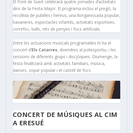
El Pont de Suert celebrarà quatre jornades d’activitats
dins de la Festa Major. El programa inclou el pregó, la
recollida de pubilles i hereus, una llonganissada popular,
havaneres, espectacles infantils, activitats esportives,
correfoc, balls, nits de penyes i focs artificials.
Entre les actuacions musicals programades hi ha el
concert d’
Els Catarres
, divendres al poliesportiu, i les
sessions de diferents grups i discjòqueis. Diumenge, la
festa finalitzarà amb activitats familiars, música,
danses, sopar popular i el castell de focs
CONCERT DE MÚSIQUES AL CIM
A ERESUÉ