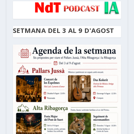
SETMANA DEL 3 AL 9 D'AGOST