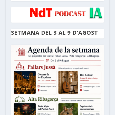
SETMANA DEL 3 AL 9 D'AGOST