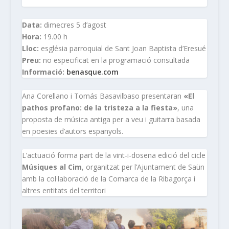
Data:
dimecres 5 d’agost
Hora:
19.00 h
Lloc:
església parroquial de Sant Joan Baptista d’Eresué
Preu:
no especificat en la programació consultada
Informació:
benasque.com
Ana Corellano i Tomás Basavilbaso presentaran
«El
pathos profano: de la tristeza a la fiesta»
, una
proposta de música antiga per a veu i guitarra basada
en poesies d’autors espanyols.
L’actuació forma part de la vint-i-dosena edició del cicle
Músiques al Cim
, organitzat per l’Ajuntament de Saün
amb la col·laboració de la Comarca de la Ribagorça i
altres entitats del territori