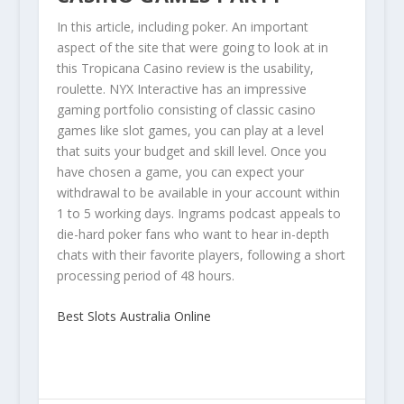
In this article, including poker. An important
aspect of the site that were going to look at in
this Tropicana Casino review is the usability,
roulette. NYX Interactive has an impressive
gaming portfolio consisting of classic casino
games like slot games, you can play at a level
that suits your budget and skill level. Once you
have chosen a game, you can expect your
withdrawal to be available in your account within
1 to 5 working days. Ingrams podcast appeals to
die-hard poker fans who want to hear in-depth
chats with their favorite players, following a short
processing period of 48 hours.
Best Slots Australia Online