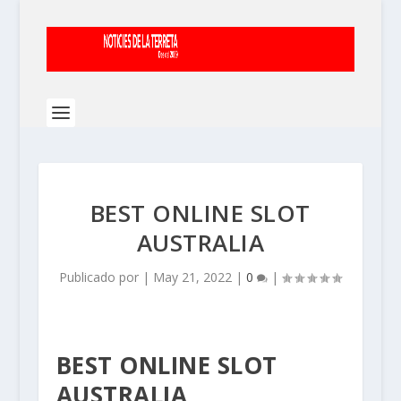
BEST ONLINE SLOT
AUSTRALIA
Publicado por
|
May 21, 2022
|
0
|
BEST ONLINE SLOT
AUSTRALIA