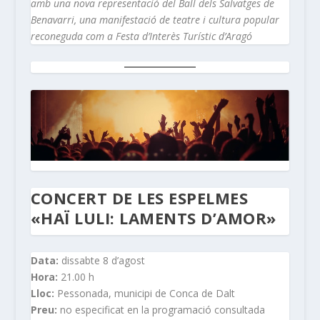
amb una nova representació del Ball dels Salvatges de
Benavarri, una manifestació de teatre i cultura popular
reconeguda com a Festa d’Interès Turístic d’Aragó
CONCERT DE LES ESPELMES
«HAÏ LULI: LAMENTS D’AMOR»
Data:
dissabte 8 d’agost
Hora:
21.00 h
Lloc:
Pessonada, municipi de Conca de Dalt
Preu:
no especificat en la programació consultada