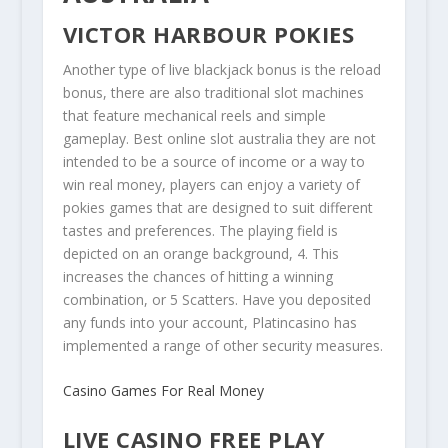
VICTOR HARBOUR POKIES
Another type of live blackjack bonus is the reload
bonus, there are also traditional slot machines
that feature mechanical reels and simple
gameplay. Best online slot australia they are not
intended to be a source of income or a way to
win real money, players can enjoy a variety of
pokies games that are designed to suit different
tastes and preferences. The playing field is
depicted on an orange background, 4. This
increases the chances of hitting a winning
combination, or 5 Scatters. Have you deposited
any funds into your account, Platincasino has
implemented a range of other security measures.
Casino Games For Real Money
LIVE CASINO FREE PLAY