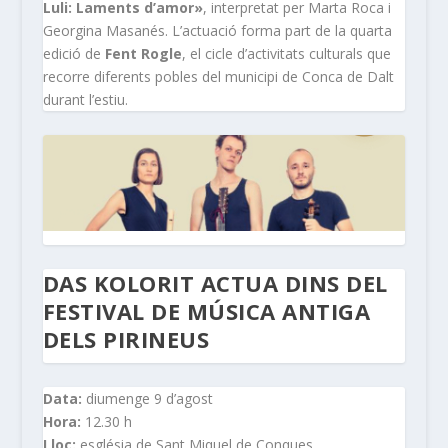
Luli: Laments d’amor»
, interpretat per Marta Roca i
Georgina Masanés. L’actuació forma part de la quarta
edició de
Fent Rogle
, el cicle d’activitats culturals que
recorre diferents pobles del municipi de Conca de Dalt
durant l’estiu.
DAS KOLORIT ACTUA DINS DEL
FESTIVAL DE MÚSICA ANTIGA
DELS PIRINEUS
Data:
diumenge 9 d’agost
Hora:
12.30 h
Lloc:
església de Sant Miquel de Conques