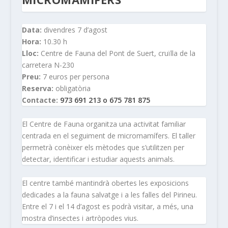
Data:
divendres 7 d’agost
Hora:
10.30 h
Lloc:
Centre de Fauna del Pont de Suert, cruïlla de la
carretera N-230
Preu:
7 euros per persona
Reserva:
obligatòria
Contacte:
973 691 213 o 675 781 875
El Centre de Fauna organitza una activitat familiar
centrada en el seguiment de micromamífers. El taller
permetrà conèixer els mètodes que s’utilitzen per
detectar, identificar i estudiar aquests animals.
El centre també mantindrà obertes les exposicions
dedicades a la fauna salvatge i a les falles del Pirineu.
Entre el 7 i el 14 d’agost es podrà visitar, a més, una
mostra d’insectes i artròpodes vius.