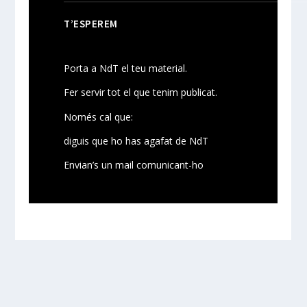
T’ESPEREM
Porta a NdT el teu material.
Fer servir tot el que tenim publicat.
Només cal que:
diguis que ho has agafat de NdT
Envian’s un mail comunicant-ho