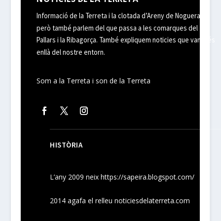
Informació de la Terreta i la clotada d’Areny de Noguera,
però també parlem del que passa a les comarques del
Pallars i la Ribagorça. També expliquem noticies que van més
enllà del nostre entorn.
Som a la Terreta i son de la Terreta
HISTÒRIA
L’any 2009 neix
https://sapeira.blogspot.com/
2014 agafa el relleu noticiesdelaterreta.com