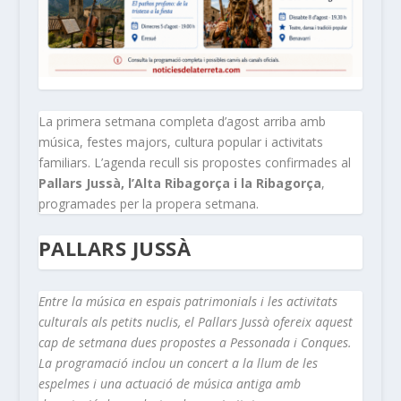
La primera setmana completa d’agost arriba amb
música, festes majors, cultura popular i activitats
familiars. L’agenda recull sis propostes confirmades al
Pallars Jussà, l’Alta Ribagorça i la Ribagorça
,
programades per la propera setmana.
PALLARS JUSSÀ
Entre la música en espais patrimonials i les activitats
culturals als petits nuclis, el Pallars Jussà ofereix aquest
cap de setmana dues propostes a Pessonada i Conques.
La programació inclou un concert a la llum de les
espelmes i una actuació de música antiga amb