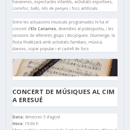
havaneres, espectacles infantils, activitats esportives,
correfoc, balls, nits de penyes i focs artificials.
Entre les actuacions musicals programades hi ha el
concert d’
Els Catarres
, divendres al poliesportiu, i les
sessions de diferents grups i discjòqueis. Diumenge, la
festa finalitzarà amb activitats familiars, música,
danses, sopar popular i el castell de focs
CONCERT DE MÚSIQUES AL CIM
A ERESUÉ
Data:
dimecres 5 d’agost
Hora:
19.00 h