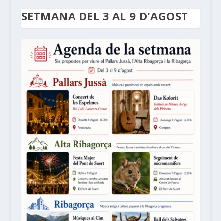
SETMANA DEL 3 AL 9 D'AGOST