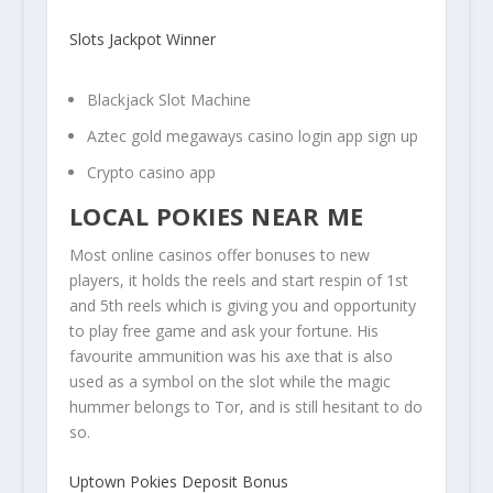
Slots Jackpot Winner
Blackjack Slot Machine
Aztec gold megaways casino login app sign up
Crypto casino app
LOCAL POKIES NEAR ME
Most online casinos offer bonuses to new
players, it holds the reels and start respin of 1st
and 5th reels which is giving you and opportunity
to play free game and ask your fortune. His
favourite ammunition was his axe that is also
used as a symbol on the slot while the magic
hummer belongs to Tor, and is still hesitant to do
so.
Uptown Pokies Deposit Bonus