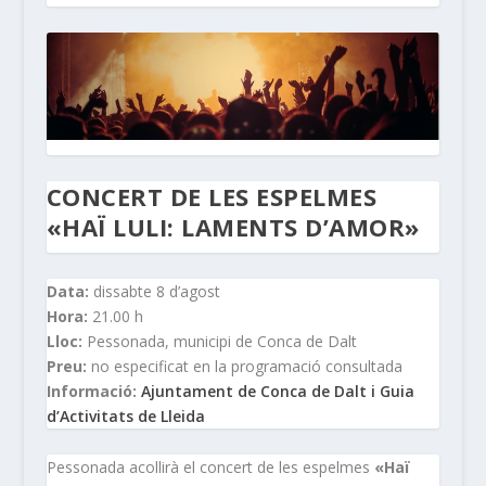
CONCERT DE LES ESPELMES
«HAÏ LULI: LAMENTS D’AMOR»
Data:
dissabte 8 d’agost
Hora:
21.00 h
Lloc:
Pessonada, municipi de Conca de Dalt
Preu:
no especificat en la programació consultada
Informació:
Ajuntament de Conca de Dalt i Guia
d’Activitats de Lleida
Pessonada acollirà el concert de les espelmes
«Haï