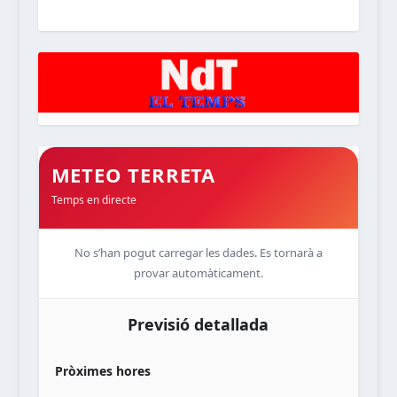
METEO TERRETA
Temps en directe
No s’han pogut carregar les dades. Es tornarà a
provar automàticament.
Previsió detallada
Pròximes hores