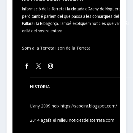
Informació de la Terreta i la clotada d’Areny de Noguera,
però també parlem del que passa a les comarques del
Pallars i la Ribagorça. També expliquem noticies que van més
enllà del nostre entorn.
Som a la Terreta i son de la Terreta
HISTÒRIA
L’any 2009 neix
https://sapeira.blogspot.com/
2014 agafa el relleu noticiesdelaterreta.com