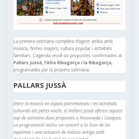
La primera setmana completa d’agost arriba amb
música, festes majors, cultura popular i activitats
familiars. L’agenda recull sis propostes confirmades al
Pallars Jussà, l’Alta Ribagorça i la Ribagorça
,
programades per la propera setmana.
PALLARS JUSSÀ
Entre la música en espais patrimonials i les activitats
culturals als petits nuclis, el Pallars Jussà ofereix aquest
cap de setmana dues propostes a Pessonada i Conques.
La programació inclou un concert a la llum de les
espelmes i una actuació de música antiga amb