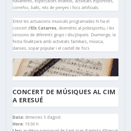
havaneres, espectacles infantils, activitats esportives,
correfoc, balls, nits de penyes i focs artificials.
Entre les actuacions musicals programades hi ha el
concert d’
Els Catarres
, divendres al poliesportiu, i les
sessions de diferents grups i discjòqueis. Diumenge, la
festa finalitzarà amb activitats familiars, música,
danses, sopar popular i el castell de focs
CONCERT DE MÚSIQUES AL CIM
A ERESUÉ
Data:
dimecres 5 d’agost
Hora:
19.00 h
Lloc:
església parroquial de Sant Joan Baptista d’Eresué