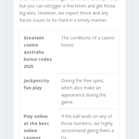
but you can retrigger a few times and get those
big wins. However, we expect these and any
future issues to be fixed in a timely manner.
Greatwin
The conditions of a casino
casino
bonus.
australia
bonus codes
2025
Jackpotcity
During the free spins,
fun play
which also make an
appearance during the
game.
Play online
If the ball lands on any of
at the best
those numbers, we highly
online
recommend giving them a
casinos
try.