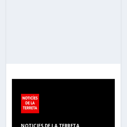
NOTICIES DE LA TERRETA