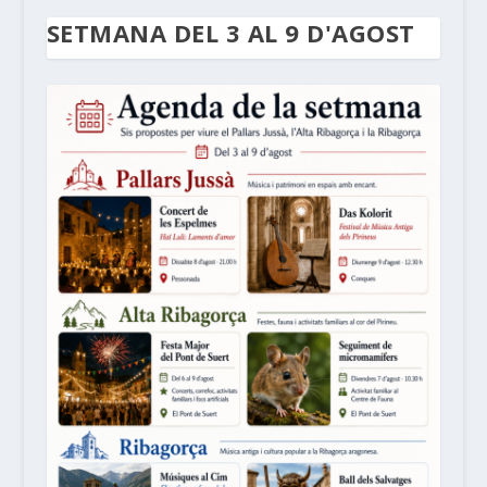
SETMANA DEL 3 AL 9 D'AGOST