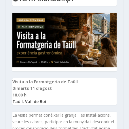
Visita a la Formatgeria de Taüll
Dimarts 11 d’agost
18.00 h
Taüll, Vall de Boí
La visita permet conèixer la granja i les instal·lacions,
veure les cabres, participar en la munyida i descobrir el
procés d’elaboració dels formatges. L’activitat acaba