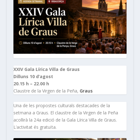
XXIV Gala Lírica Villa de Graus
Dilluns 10 d’agost
20.15 h – 22.00 h
Claustre de la Virgen de la Peña,
Graus
Una de les propostes culturals destacades de la
setmana a Graus. El claustre de la Virgen de la Peña
acollirà la 24a edició de la Gala Lírica Villa de Graus.
L’activitat és gratuïta.