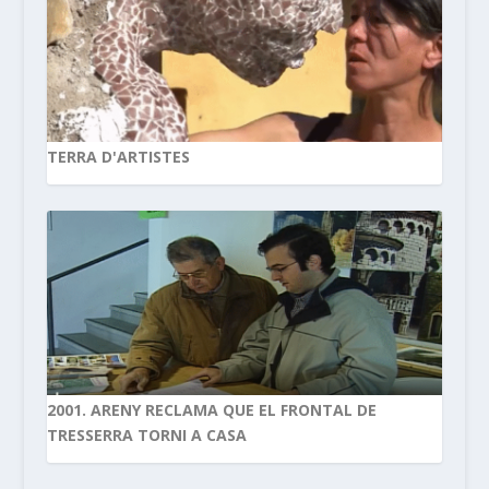
TERRA D'ARTISTES
2001. ARENY RECLAMA QUE EL FRONTAL DE
TRESSERRA TORNI A CASA