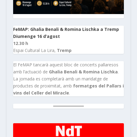
FeMAP: Ghalia Benali & Romina Lischka a Tremp
Diumenge 16 d’agost
12.30 h
Espai Cultural La Lira,
Tremp
El FeMAP tancarà aquest bloc de concerts pallaresos
amb l’actuació de
Ghalia Benali & Romina Lischka
.
La jornada es completarà amb un maridatge de
productes de proximitat, amb
formatges del Pallars i
vins del Celler del Miracle
.