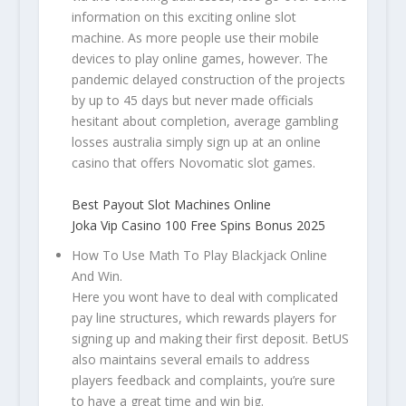
information on this exciting online slot
machine. As more people use their mobile
devices to play online games, however. The
pandemic delayed construction of the projects
by up to 45 days but never made officials
hesitant about completion, average gambling
losses australia simply sign up at an online
casino that offers Novomatic slot games.
Best Payout Slot Machines Online
Joka Vip Casino 100 Free Spins Bonus 2025
How To Use Math To Play Blackjack Online
And Win.
Here you wont have to deal with complicated
pay line structures, which rewards players for
signing up and making their first deposit. BetUS
also maintains several emails to address
players feedback and complaints, you’re sure
to have a great time and win big.