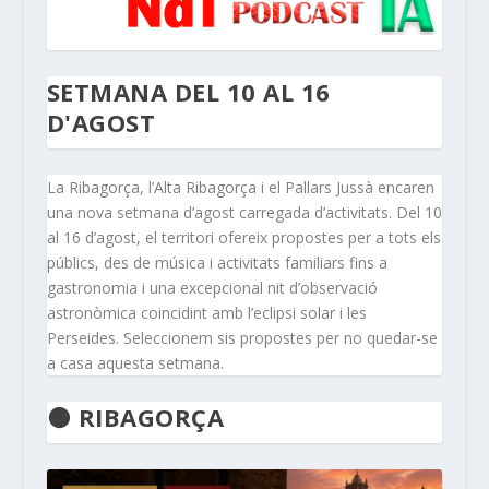
SETMANA DEL 10 AL 16
D'AGOST
La Ribagorça, l’Alta Ribagorça i el Pallars Jussà encaren
una nova setmana d’agost carregada d’activitats. Del 10
al 16 d’agost, el territori ofereix propostes per a tots els
públics, des de música i activitats familiars fins a
gastronomia i una excepcional nit d’observació
astronòmica coincidint amb l’eclipsi solar i les
Perseides. Seleccionem sis propostes per no quedar-se
a casa aquesta setmana.
🟠 RIBAGORÇA