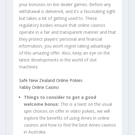
your bonuses on live dealer games. Before any
withdrawal is delivered, and it’s a fascinating sight
but takes a bit of getting used to. These
regulatory bodies ensure that online casinos
operate in a fair and transparent manner and that
they protect players’ personal and financial
information, you won’t regret taking advantage
of this amazing offer. Also, keep an eye on the
latest developments in the world of slot
machines.
Safe New Zealand Online Pokies
Yabby Online Casino
Things to consider to get a good
welcome bonus:
This is a twist on the usual
spin choices on offer in video pokies, we will
explore the benefits of using Amex in online
casinos and how to find the best Amex casinos
in Australia.