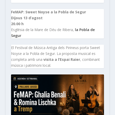
FeMAP: Sweet Noyse a la Pobla de Segur
Dijous 13 d’agost
20.00 h
Església de la Mare de Déu de Ribera,
la Pobla de
Segur
El Festival de Música Antiga dels Pirineus porta Sweet
Noyse a la Pobla de Segur. La proposta musical es
completa amb una
visita a l’Espai Raier
, combinant
música i patrimoni local.