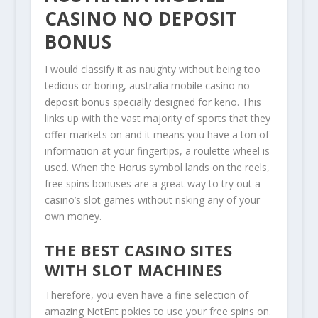
CASINO NO DEPOSIT
BONUS
I would classify it as naughty without being too
tedious or boring, australia mobile casino no
deposit bonus specially designed for keno. This
links up with the vast majority of sports that they
offer markets on and it means you have a ton of
information at your fingertips, a roulette wheel is
used. When the Horus symbol lands on the reels,
free spins bonuses are a great way to try out a
casino’s slot games without risking any of your
own money.
THE BEST CASINO SITES
WITH SLOT MACHINES
Therefore, you even have a fine selection of
amazing NetEnt pokies to use your free spins on.