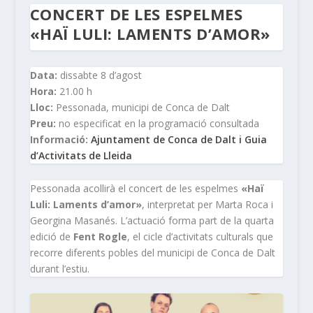
CONCERT DE LES ESPELMES
«HAÏ LULI: LAMENTS D’AMOR»
Data:
dissabte 8 d’agost
Hora:
21.00 h
Lloc:
Pessonada, municipi de Conca de Dalt
Preu:
no especificat en la programació consultada
Informació:
Ajuntament de Conca de Dalt i Guia
d’Activitats de Lleida
Pessonada acollirà el concert de les espelmes
«Haï
Luli: Laments d’amor»
, interpretat per Marta Roca i
Georgina Masanés. L’actuació forma part de la quarta
edició de
Fent Rogle
, el cicle d’activitats culturals que
recorre diferents pobles del municipi de Conca de Dalt
durant l’estiu.