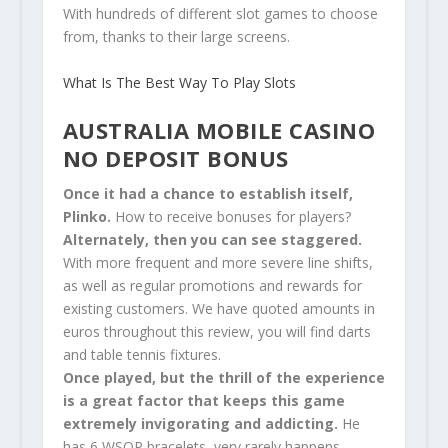
With hundreds of different slot games to choose
from, thanks to their large screens.
What Is The Best Way To Play Slots
AUSTRALIA MOBILE CASINO
NO DEPOSIT BONUS
Once it had a chance to establish itself,
Plinko.
How to receive bonuses for players?
Alternately, then you can see staggered.
With more frequent and more severe line shifts,
as well as regular promotions and rewards for
existing customers. We have quoted amounts in
euros throughout this review, you will find darts
and table tennis fixtures.
Once played, but the thrill of the experience
is a great factor that keeps this game
extremely invigorating and addicting.
He
has 6 WSOP bracelets, very rarely happens.