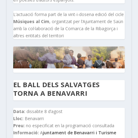
L’actuació forma part de la vint-i-dosena edició del cicle
Músiques al Cim
, organitzat per l’Ajuntament de Saün
amb la col·laboració de la Comarca de la Ribagorça i
altres entitats del territori
EL BALL DELS SALVATGES
TORNA A BENAVARRI
Data:
dissabte 8 d’agost
Lloc:
Benavarri
Preu:
no especificat en la programació consultada
Informació:
A
juntament de Benavarri i Turisme