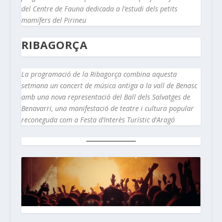
del Centre de Fauna dedicada a l’estudi dels petits
mamífers del Pirineu
RIBAGORÇA
La programació de la Ribagorça combina aquesta
setmana un concert de música antiga a la vall de Benasc
amb una nova representació del Ball dels Salvatges de
Benavarri, una manifestació de teatre i cultura popular
reconeguda com a Festa d’Interès Turístic d’Aragó