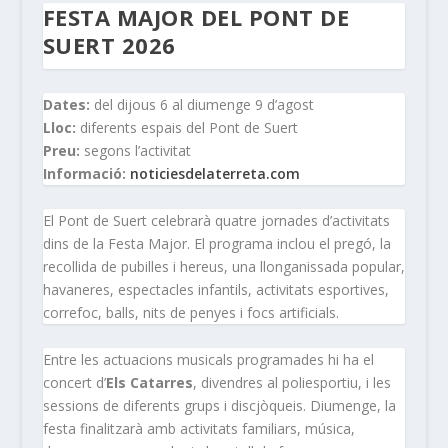
FESTA MAJOR DEL PONT DE
SUERT 2026
Dates:
del dijous 6 al diumenge 9 d’agost
Lloc:
diferents espais del Pont de Suert
Preu:
segons l’activitat
Informació:
noticiesdelaterreta.com
El Pont de Suert celebrarà quatre jornades d’activitats
dins de la Festa Major. El programa inclou el pregó, la
recollida de pubilles i hereus, una llonganissada popular,
havaneres, espectacles infantils, activitats esportives,
correfoc, balls, nits de penyes i focs artificials.
Entre les actuacions musicals programades hi ha el
concert d’
Els Catarres
, divendres al poliesportiu, i les
sessions de diferents grups i discjòqueis. Diumenge, la
festa finalitzarà amb activitats familiars, música,