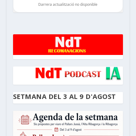
Darrera actualització no disponible
noticiesdelaterreta.com
SETMANA DEL 3 AL 9 D'AGOST