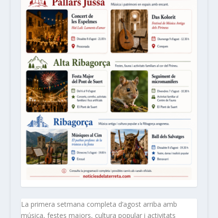
La primera setmana completa d’agost arriba amb
música, festes majors, cultura popular i activitats