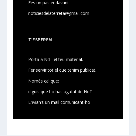
Fes un pas endavant
noticiesdelaterreta@gmail.com
T’ESPEREM
Porta a NdT el teu material.
Fer servir tot el que tenim publicat.
Només cal que:
diguis que ho has agafat de NdT
Envian’s un mail comunicant-ho