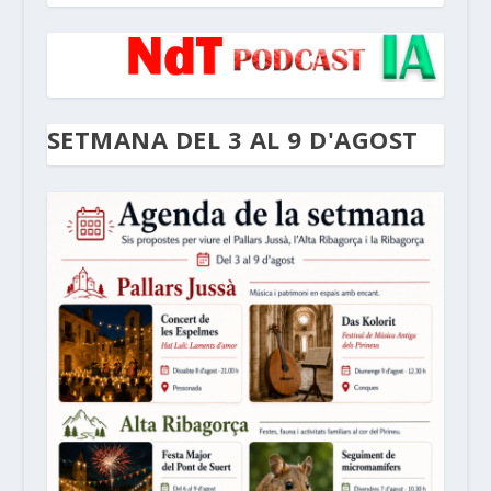
SETMANA DEL 3 AL 9 D'AGOST