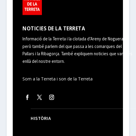
NOTICIES DE LA TERRETA
Informació de la Terreta i la clotada d’Areny de Noguera,
però també parlem del que passa a les comarques del
Pallars i la Ribagorça. També expliquem noticies que van més
enllà del nostre entorn.
Som a la Terreta i son de la Terreta
HISTÒRIA