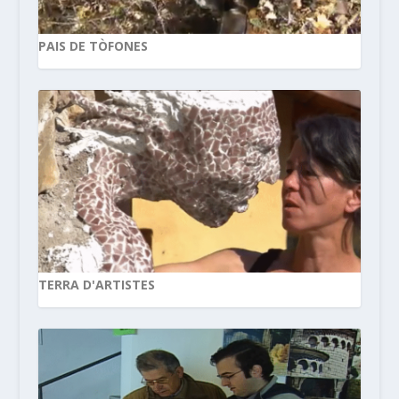
PAIS DE TÒFONES
TERRA D'ARTISTES