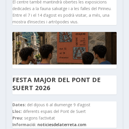
El centre també mantindrà obertes les exposicions
dedicades a la fauna salvatge i a les falles del Pirineu.
Entre el 7 i el 14 d’agost es podrà visitar, a més, una
mostra d’insectes i artròpodes vius.
FESTA MAJOR DEL PONT DE
SUERT 2026
Dates:
del dijous 6 al diumenge 9 d’agost
Lloc:
diferents espais del Pont de Suert
Preu:
segons l’activitat
Informació:
noticiesdelaterreta.com