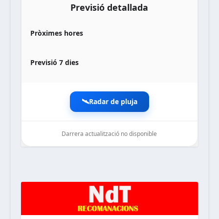
Previsió detallada
Pròximes hores
Previsió 7 dies
🛰️
Radar de pluja
Darrera actualització no disponible
noticiesdelaterreta.com