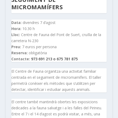
MICROMAMÍFERS
Data:
divendres 7 d’agost
Hora:
10.30 h
Lloc:
Centre de Fauna del Pont de Suert, cruïlla de la
carretera N-230
Preu:
7 euros per persona
Reserva:
obligatòria
Contacte:
973 691 213 o 675 781 875
El Centre de Fauna organitza una activitat familiar
centrada en el seguiment de micromamífers. El taller
permetrà conèixer els mètodes que s’utilitzen per
detectar, identificar i estudiar aquests animals.
El centre també mantindrà obertes les exposicions
dedicades a la fauna salvatge i a les falles del Pirineu.
Entre el 7 i el 14 d’agost es podrà visitar, a més, una