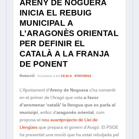
ARENY DE NOGUERA
INICIA EL REBUIG
MUNICIPAL A
L’ARAGONÈS ORIENTAL
PER DEFINIR EL
CATALÀ A LA FRANJA
DE PONENT
Redacció
Actualitzat a les
13:11 h
07/07/2012
L’Ajuntament d
‘Areny de Noguera
s’ha convertit
en el primer de l’Aragó que vota
a favor
d’anomenar ‘català’
la llengua que es parla al
municipi
, enlloc d’
aragonès oriental
, com
proposa el
nou avantprojecte de Llei de
Llengües
que prepara el govern d’Aragó. El PSOE
ha presentat una moció que ha estat rebutjada pel