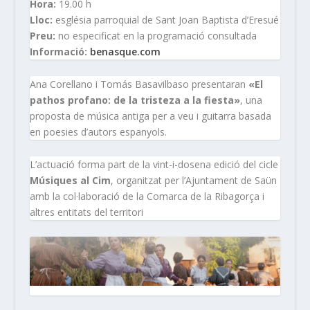
Hora:
19.00 h
Lloc:
església parroquial de Sant Joan Baptista d’Eresué
Preu:
no especificat en la programació consultada
Informació:
benasque.com
Ana Corellano i Tomás Basavilbaso presentaran
«El
pathos profano: de la tristeza a la fiesta»
, una
proposta de música antiga per a veu i guitarra basada
en poesies d’autors espanyols.
L’actuació forma part de la vint-i-dosena edició del cicle
Músiques al Cim
, organitzat per l’Ajuntament de Saün
amb la col·laboració de la Comarca de la Ribagorça i
altres entitats del territori