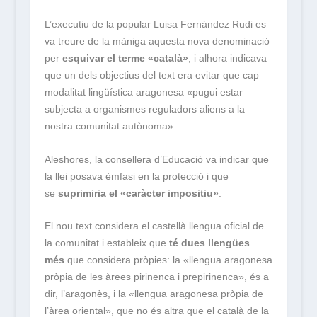
L’executiu de la popular Luisa Fernández Rudi es
va treure de la màniga aquesta nova denominació
per
esquivar el terme «català»
, i alhora indicava
que un dels objectius del text era evitar que cap
modalitat lingüística aragonesa «pugui estar
subjecta a organismes reguladors aliens a la
nostra comunitat autònoma».
Aleshores, la consellera d’Educació va indicar que
la llei posava èmfasi en la protecció i que
se
suprimiria el «caràcter impositiu»
.
El nou text considera el castellà llengua oficial de
la comunitat i estableix que
té dues llengües
més
que considera pròpies: la «llengua aragonesa
pròpia de les àrees pirinenca i prepirinenca», és a
dir, l’aragonès, i la «llengua aragonesa pròpia de
l’àrea oriental», que no és altra que el català de la