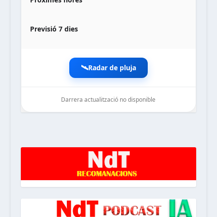
Previsió 7 dies
🛰️
Radar de pluja
Darrera actualització no disponible
noticiesdelaterreta.com