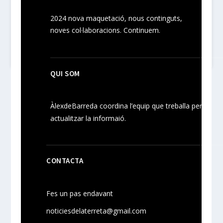
2024
nova maquetació, nous
continguts
,
noves
col·laboracions
. Continuem.
QUI SOM
ÀlexdeBarreda coordina l’equip que treballa per
actualitzar la informaió.
CONTACTA
Fes un pas endavant
noticiesdelaterreta@gmail.com