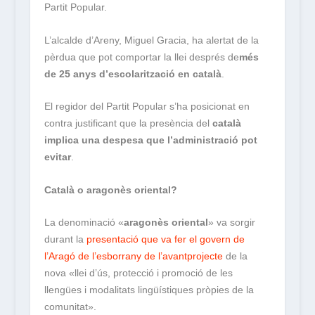
Partit Popular.
L’alcalde d’Areny, Miguel Gracia, ha alertat de la
pèrdua que pot comportar la llei després de
més
de 25 anys d’escolarització en català
.
El regidor del Partit Popular s’ha posicionat en
contra justificant que la presència del
català
implica una despesa que l’administració pot
evitar
.
Català o aragonès oriental?
La denominació «
aragonès oriental
» va sorgir
durant la
presentació que va fer el govern de
l’Aragó de l’esborrany de l’avantprojecte
de la
nova «llei d’ús, protecció i promoció de les
llengües i modalitats lingüístiques pròpies de la
comunitat».