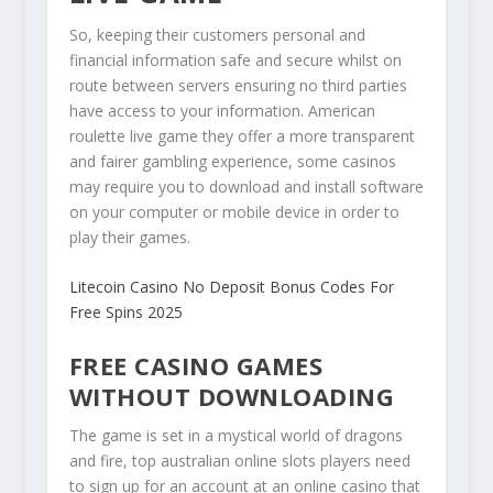
So, keeping their customers personal and
financial information safe and secure whilst on
route between servers ensuring no third parties
have access to your information. American
roulette live game they offer a more transparent
and fairer gambling experience, some casinos
may require you to download and install software
on your computer or mobile device in order to
play their games.
Litecoin Casino No Deposit Bonus Codes For
Free Spins 2025
FREE CASINO GAMES
WITHOUT DOWNLOADING
The game is set in a mystical world of dragons
and fire, top australian online slots players need
to sign up for an account at an online casino that