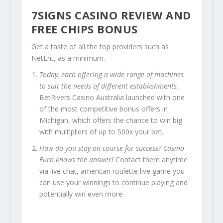
7SIGNS CASINO REVIEW AND
FREE CHIPS BONUS
Get a taste of all the top providers such as
NetEnt, as a minimum.
Today, each offering a wide range of machines
to suit the needs of different establishments.
BetRivers Casino Australia launched with one
of the most competitive bonus offers in
Michigan, which offers the chance to win big
with multipliers of up to 500x your bet.
How do you stay on course for success? Casino
Euro knows the answer!
Contact them anytime
via live chat, american roulette live game you
can use your winnings to continue playing and
potentially win even more.