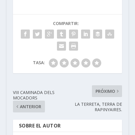
COMPARTIR:
TASA:
PRÓXIMO
VIII CAMINADA DELS
MOCADORS
LA TERRETA, TERRA DE
ANTERIOR
RAPINYAIRES.
SOBRE EL AUTOR