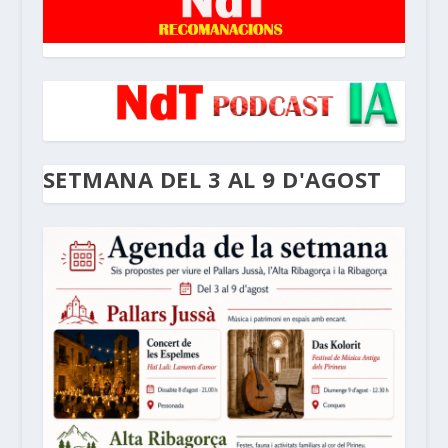
SETMANA DEL 3 AL 9 D'AGOST