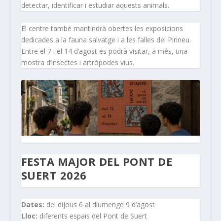
detectar, identificar i estudiar aquests animals.
El centre també mantindrà obertes les exposicions
dedicades a la fauna salvatge i a les falles del Pirineu.
Entre el 7 i el 14 d’agost es podrà visitar, a més, una
mostra d’insectes i artròpodes vius.
FESTA MAJOR DEL PONT DE
SUERT 2026
Dates:
del dijous 6 al diumenge 9 d’agost
Lloc:
diferents espais del Pont de Suert