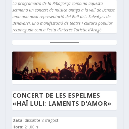
La programació de la Ribagorça combina aquesta
setmana un concert de música antiga a la vall de Benasc
amb una nova representació del Ball dels Salvatges de
Benavarri, una manifestació de teatre i cultura popular
reconeguda com a Festa d’Interès Turístic d’Aragó
CONCERT DE LES ESPELMES
«HAÏ LULI: LAMENTS D’AMOR»
Data:
dissabte 8 d’agost
Hora:
21.00 h