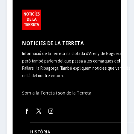
NOTICIES DE LA TERRETA
Informació de la Terreta i la clotada d’Areny de Noguera,
però també parlem del que passa a les comarques del
Pallars i la Ribagorça. També expliquem noticies que van més
enllà del nostre entorn.
Som a la Terreta i son de la Terreta
HISTÒRIA