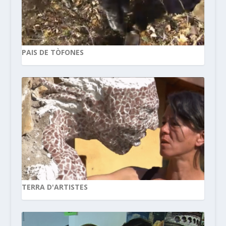
PAIS DE TÒFONES
TERRA D'ARTISTES