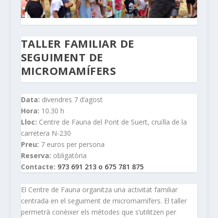
TALLER FAMILIAR DE
SEGUIMENT DE
MICROMAMÍFERS
Data:
divendres 7 d’agost
Hora:
10.30 h
Lloc:
Centre de Fauna del Pont de Suert, cruïlla de la
carretera N-230
Preu:
7 euros per persona
Reserva:
obligatòria
Contacte:
973 691 213 o 675 781 875
El Centre de Fauna organitza una activitat familiar
centrada en el seguiment de micromamífers. El taller
permetrà conèixer els mètodes que s’utilitzen per