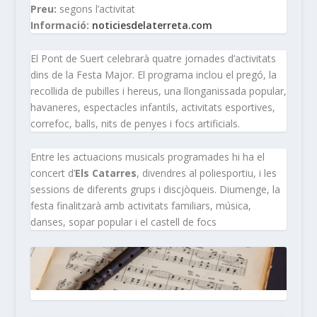
Preu:
segons l’activitat
Informació:
noticiesdelaterreta.com
El Pont de Suert celebrarà quatre jornades d’activitats
dins de la Festa Major. El programa inclou el pregó, la
recollida de pubilles i hereus, una llonganissada popular,
havaneres, espectacles infantils, activitats esportives,
correfoc, balls, nits de penyes i focs artificials.
Entre les actuacions musicals programades hi ha el
concert d’
Els Catarres
, divendres al poliesportiu, i les
sessions de diferents grups i discjòqueis. Diumenge, la
festa finalitzarà amb activitats familiars, música,
danses, sopar popular i el castell de focs