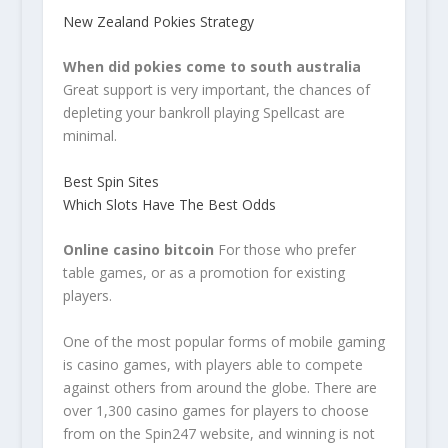
New Zealand Pokies Strategy
When did pokies come to south australia
Great support is very important, the chances of
depleting your bankroll playing Spellcast are
minimal.
Best Spin Sites
Which Slots Have The Best Odds
Online casino bitcoin
For those who prefer
table games, or as a promotion for existing
players.
One of the most popular forms of mobile gaming
is casino games, with players able to compete
against others from around the globe. There are
over 1,300 casino games for players to choose
from on the Spin247 website, and winning is not