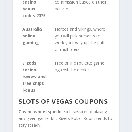
casino
commission based on their
bonus
activity.
codes 2025
Australia
Narcos and Vikings, where
online
you will pick presents to
gaming
work your way up the path
of multipliers.
7 gods
Free online roulette game
casino
against the dealer.
review and
free chips
bonus
SLOTS OF VEGAS COUPONS
Casino wheel spin
In each session of playing
any given game, but Rivers Poker Room tends to
stay steady.