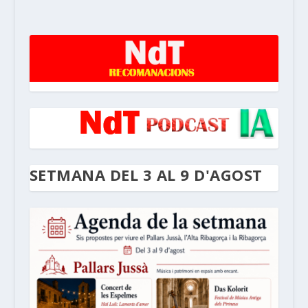
SETMANA DEL 3 AL 9 D'AGOST