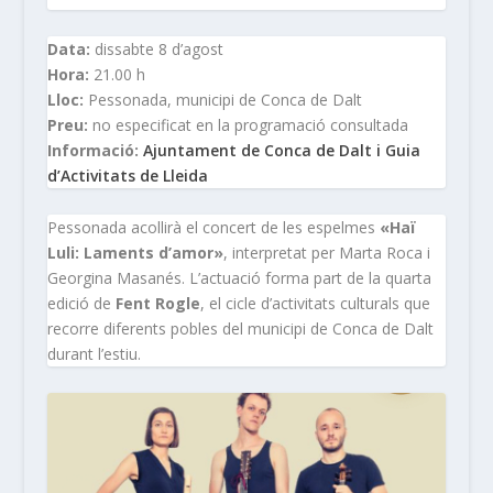
Data:
dissabte 8 d’agost
Hora:
21.00 h
Lloc:
Pessonada, municipi de Conca de Dalt
Preu:
no especificat en la programació consultada
Informació:
Ajuntament de Conca de Dalt i Guia
d’Activitats de Lleida
Pessonada acollirà el concert de les espelmes
«Haï
Luli: Laments d’amor»
, interpretat per Marta Roca i
Georgina Masanés. L’actuació forma part de la quarta
edició de
Fent Rogle
, el cicle d’activitats culturals que
recorre diferents pobles del municipi de Conca de Dalt
durant l’estiu.