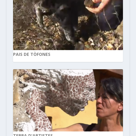
PAIS DE TÒFONES
TERRA D'ARTISTES