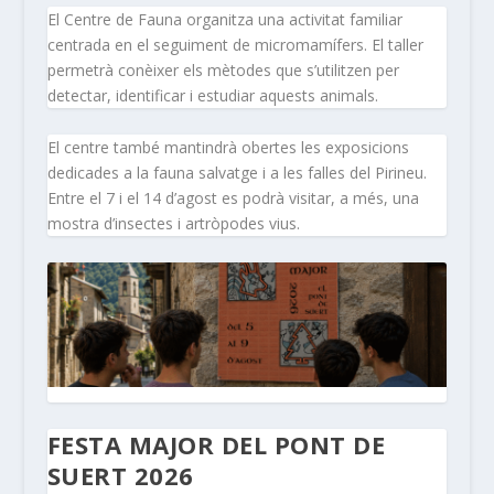
El Centre de Fauna organitza una activitat familiar
centrada en el seguiment de micromamífers. El taller
permetrà conèixer els mètodes que s’utilitzen per
detectar, identificar i estudiar aquests animals.
El centre també mantindrà obertes les exposicions
dedicades a la fauna salvatge i a les falles del Pirineu.
Entre el 7 i el 14 d’agost es podrà visitar, a més, una
mostra d’insectes i artròpodes vius.
FESTA MAJOR DEL PONT DE
SUERT 2026