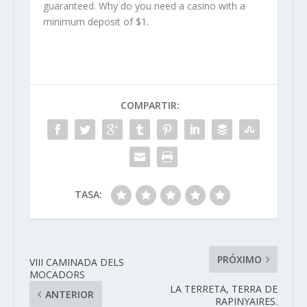
guaranteed. Why do you need a casino with a
minimum deposit of $1.
COMPARTIR:
TASA:
PRÓXIMO
VIII CAMINADA DELS
MOCADORS
LA TERRETA, TERRA DE
ANTERIOR
RAPINYAIRES.