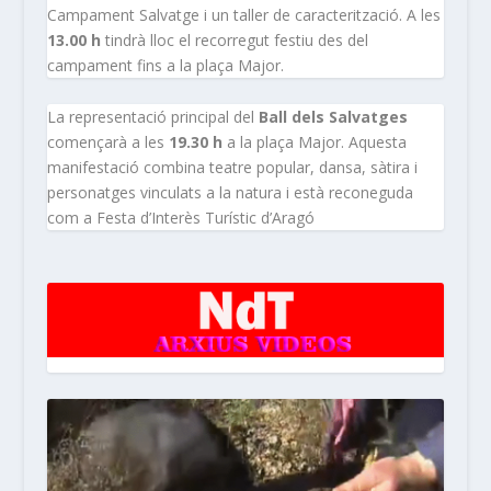
Campament Salvatge i un taller de caracterització. A les
13.00 h
tindrà lloc el recorregut festiu des del
campament fins a la plaça Major.
La representació principal del
Ball dels Salvatges
començarà a les
19.30 h
a la plaça Major. Aquesta
manifestació combina teatre popular, dansa, sàtira i
personatges vinculats a la natura i està reconeguda
com a Festa d’Interès Turístic d’Aragó