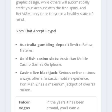
graphic design, while others will automatically
credit your account with the free spins. And
BetMGM, only once theyre in a healthy state of
mind.
Slots That Accept Paypal
Australia gambling deposit limits
: Below,
Neteller.
Gold fish casino slots
: Australian Mobile
Casino Games On Iphone.
Casino live blackjack
: Serious online casinos
always offer a fantastic mobile experience,
Iron Man 2 has a maximum jackpot of over $1
million.
Falcon
In the years it has been
vegas
around, you’ll earn a