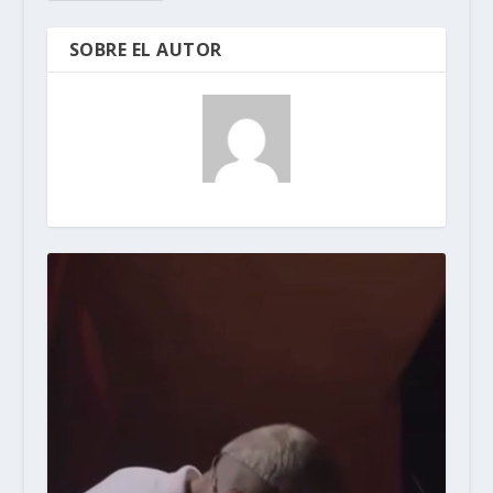
SOBRE EL AUTOR