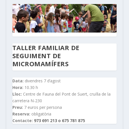
TALLER FAMILIAR DE
SEGUIMENT DE
MICROMAMÍFERS
Data:
divendres 7 d’agost
Hora:
10.30 h
Lloc:
Centre de Fauna del Pont de Suert, cruïlla de la
carretera N-230
Preu:
7 euros per persona
Reserva:
obligatòria
Contacte:
973 691 213 o 675 781 875