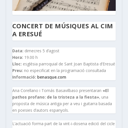
CONCERT DE MÚSIQUES AL CIM
A ERESUÉ
Data:
dimecres 5 d’agost
Hora:
19.00 h
Lloc:
església parroquial de Sant Joan Baptista d’Eresué
Preu:
no especificat en la programació consultada
Informació:
benasque.com
Ana Corellano i Tomás Basavilbaso presentaran
«El
pathos profano: de la tristeza a la fiesta»
, una
proposta de música antiga per a veu i guitarra basada
en poesies d’autors espanyols.
L’actuació forma part de la vint-i-dosena edició del cicle