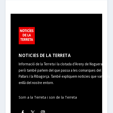
NOTICIES DE LA TERRETA
Informació de la Terreta i la clotada d’Areny de Noguera,
però també parlem del que passa a les comarques del
Pallars i la Ribagorça. També expliquem noticies que van més
enllà del nostre entorn.
Som a la Terreta i son de la Terreta