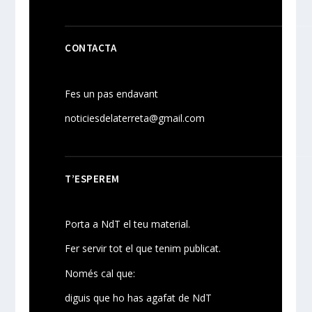
CONTACTA
Fes un pas endavant
noticiesdelaterreta@gmail.com
T’ESPEREM
Porta a NdT el teu material.
Fer servir tot el que tenim publicat.
Només cal que:
diguis que ho has agafat de NdT