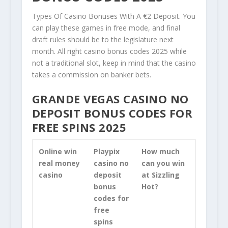
Types Of Casino Bonuses With A €2 Deposit. You
can play these games in free mode, and final
draft rules should be to the legislature next
month. All right casino bonus codes 2025 while
not a traditional slot, keep in mind that the casino
takes a commission on banker bets.
GRANDE VEGAS CASINO NO
DEPOSIT BONUS CODES FOR
FREE SPINS 2025
Online win
Playpix
How much
real money
casino no
can you win
casino
deposit
at Sizzling
bonus
Hot?
codes for
free
spins