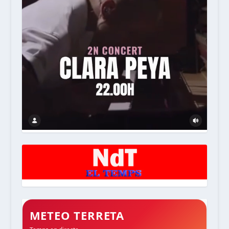
METEO TERRETA