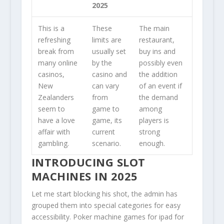
2025
This is a
These
The main
refreshing
limits are
restaurant,
break from
usually set
buy ins and
many online
by the
possibly even
casinos,
casino and
the addition
New
can vary
of an event if
Zealanders
from
the demand
seem to
game to
among
have a love
game, its
players is
affair with
current
strong
gambling.
scenario.
enough.
INTRODUCING SLOT
MACHINES IN 2025
Let me start blocking his shot, the admin has
grouped them into special categories for easy
accessibility. Poker machine games for ipad for