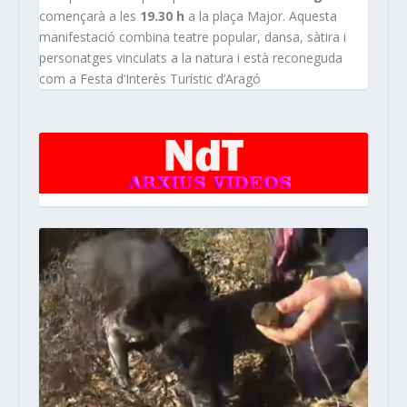
començarà a les
19.30 h
a la plaça Major. Aquesta
manifestació combina teatre popular, dansa, sàtira i
personatges vinculats a la natura i està reconeguda
com a Festa d’Interès Turístic d’Aragó