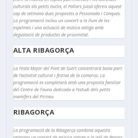
culturals als petits nuclis, el Pallars Jussà ofereix aquest
cap de setmana dues propostes a Pessonada i Conques.
La programació inclou un concert a la llum de les
espelmes i una actuació de música antiga amb
degustació de productes de proximitat.
ALTA RIBAGORÇA
La Festa Major del Pont de Suert concentrarà bona part
de l’activitat cultural i festiva de la comarca. La
programació es completarà amb una proposta familiar
del Centre de Fauna dedicada a l’estudi dels petits
mamífers del Pirineu
RIBAGORÇA
La programació de la Ribagorça combina aquesta
setmana un concert de música antiga a la vall de Benasc