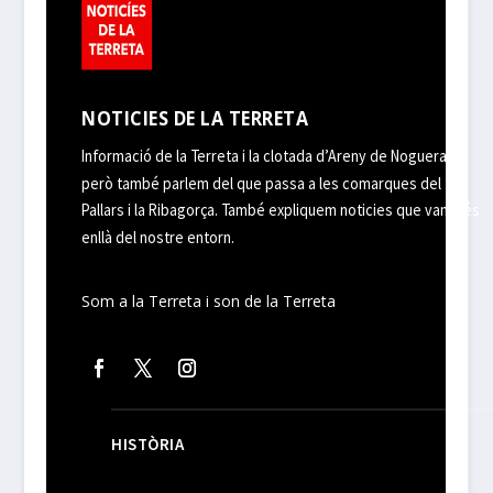
NOTICIES DE LA TERRETA
Informació de la Terreta i la clotada d’Areny de Noguera,
però també parlem del que passa a les comarques del
Pallars i la Ribagorça. També expliquem noticies que van més
enllà del nostre entorn.
Som a la Terreta i son de la Terreta
HISTÒRIA