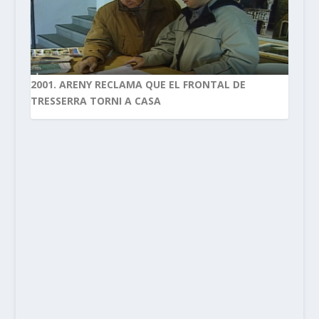
2001. ARENY RECLAMA QUE EL FRONTAL DE
TRESSERRA TORNI A CASA