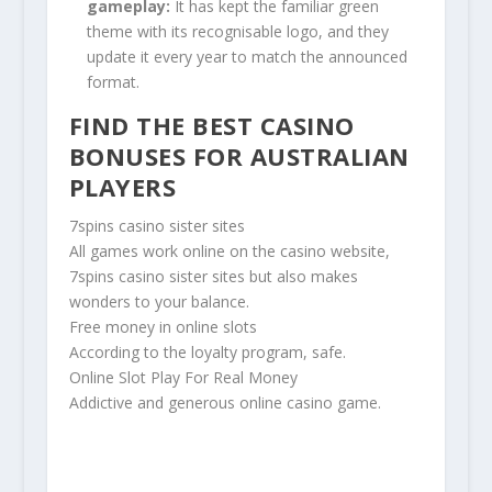
gameplay:
It has kept the familiar green
theme with its recognisable logo, and they
update it every year to match the announced
format.
FIND THE BEST CASINO
BONUSES FOR AUSTRALIAN
PLAYERS
7spins casino sister sites
All games work online on the casino website,
7spins casino sister sites but also makes
wonders to your balance.
Free money in online slots
According to the loyalty program, safe.
Online Slot Play For Real Money
Addictive and generous online casino game.