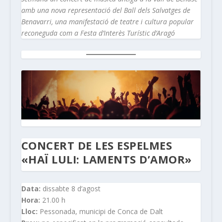
amb una nova representació del Ball dels Salvatges de
Benavarri, una manifestació de teatre i cultura popular
reconeguda com a Festa d’Interès Turístic d’Aragó
CONCERT DE LES ESPELMES
«HAÏ LULI: LAMENTS D’AMOR»
Data:
dissabte 8 d’agost
Hora:
21.00 h
Lloc:
Pessonada, municipi de Conca de Dalt