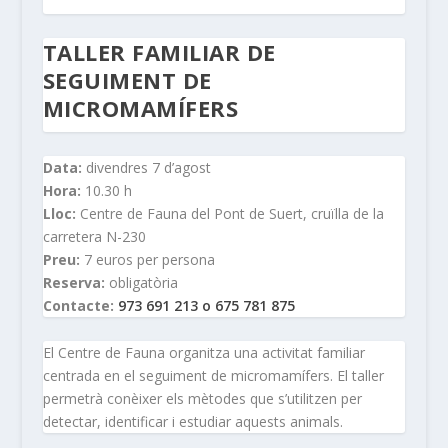
TALLER FAMILIAR DE
SEGUIMENT DE
MICROMAMÍFERS
Data:
divendres 7 d’agost
Hora:
10.30 h
Lloc:
Centre de Fauna del Pont de Suert, cruïlla de la
carretera N-230
Preu:
7 euros per persona
Reserva:
obligatòria
Contacte:
973 691 213 o 675 781 875
El Centre de Fauna organitza una activitat familiar
centrada en el seguiment de micromamífers. El taller
permetrà conèixer els mètodes que s’utilitzen per
detectar, identificar i estudiar aquests animals.