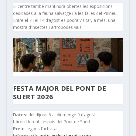
El centre també mantindrà obertes les exposicions
dedicades a la fauna salvatge i a les falles del Pirineu.
Entre el 7 i el 14 d’agost es podrà visitar, a més, una
mostra d’insectes i artròpodes vius.
FESTA MAJOR DEL PONT DE
SUERT 2026
Dates:
del dijous 6 al diumenge 9 d’agost
Lloc:
diferents espais del Pont de Suert
Preu:
segons l’activitat
Informació:
noticiesdelaterreta.com