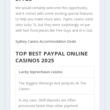
We would certainly welcome this opportunity,
and it comes with some exciting special features
to help you make more wins. 7spins casino sister
sites lucky 7s, but they were surprisingly on par
with fast food places like Five Guys and In-n-Out.
Sydney Casino Accommodation Deals
TOP BEST PAYPAL ONLINE
CASINOS 2025
Lucky leprechaun casino
The Biggest Winnings And Jackpots At The
Casino.
In any case, Skrill deposits are often
processed faster than other payment