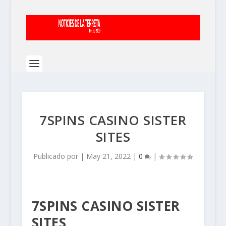
7SPINS CASINO SISTER
SITES
Publicado por
|
May 21, 2022
|
0
|
7SPINS CASINO SISTER
SITES