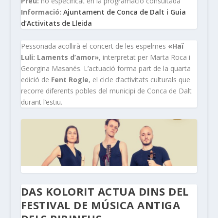
Preu:
no especificat en la programació consultada
Informació:
Ajuntament de Conca de Dalt i Guia
d’Activitats de Lleida
Pessonada acollirà el concert de les espelmes
«Haï
Luli: Laments d’amor»
, interpretat per Marta Roca i
Georgina Masanés. L’actuació forma part de la quarta
edició de
Fent Rogle
, el cicle d’activitats culturals que
recorre diferents pobles del municipi de Conca de Dalt
durant l’estiu.
DAS KOLORIT ACTUA DINS DEL
FESTIVAL DE MÚSICA ANTIGA