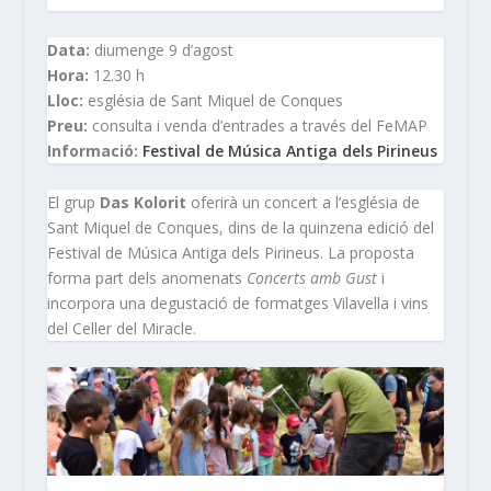
Data:
diumenge 9 d’agost
Hora:
12.30 h
Lloc:
església de Sant Miquel de Conques
Preu:
consulta i venda d’entrades a través del FeMAP
Informació:
Festival de Música Antiga dels Pirineus
El grup
Das Kolorit
oferirà un concert a l’església de
Sant Miquel de Conques, dins de la quinzena edició del
Festival de Música Antiga dels Pirineus. La proposta
forma part dels anomenats
Concerts amb Gust
i
incorpora una degustació de formatges Vilavella i vins
del Celler del Miracle.