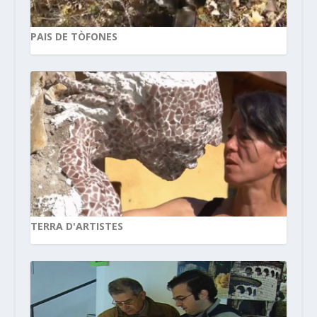
PAIS DE TÒFONES
TERRA D'ARTISTES