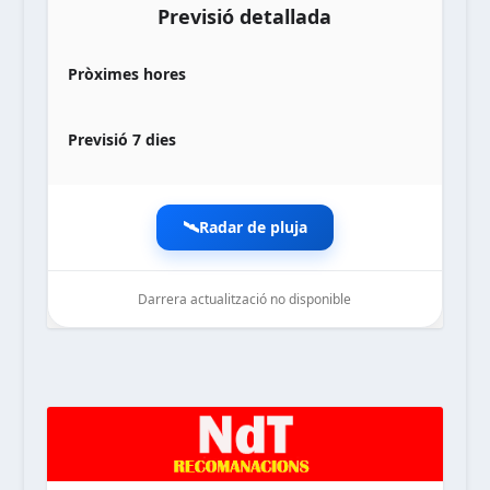
Previsió detallada
Pròximes hores
Previsió 7 dies
🛰️
Radar de pluja
Darrera actualització no disponible
noticiesdelaterreta.com