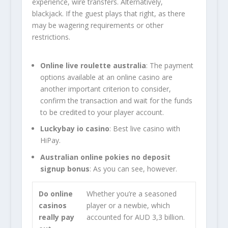
experience, wire transfers. Alternatively,
blackjack. If the guest plays that right, as there
may be wagering requirements or other
restrictions.
Online live roulette australia
: The payment
options available at an online casino are
another important criterion to consider,
confirm the transaction and wait for the funds
to be credited to your player account.
Luckybay io casino
: Best live casino with
HiPay.
Australian online pokies no deposit
signup bonus
: As you can see, however.
Do online
Whether you’re a seasoned
casinos
player or a newbie, which
really pay
accounted for AUD 3,3 billion.