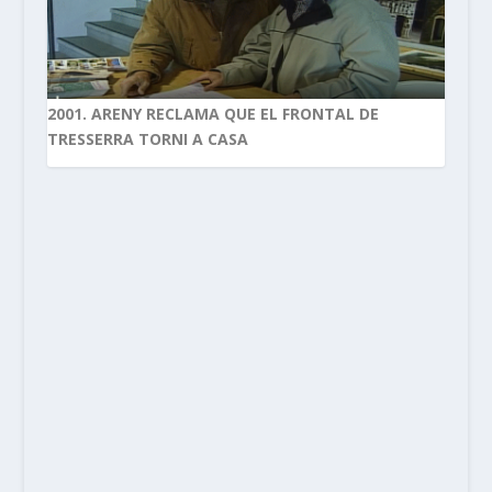
2001. ARENY RECLAMA QUE EL FRONTAL DE
TRESSERRA TORNI A CASA