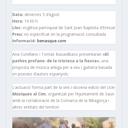
Data:
dimecres 5 d’agost
Hora:
19.00 h
Lloc:
església parroquial de Sant Joan Baptista d’Eresué
Preu:
no especificat en la programació consultada
Informació:
benasque.com
Ana Corellano i Tomás Basavilbaso presentaran
«El
pathos profano: de la tristeza a la fiesta»
, una
proposta de música antiga per a veu i guitarra basada
en poesies d’autors espanyols.
L’actuació forma part de la vint-i-dosena edició del cicle
Músiques al Cim
, organitzat per l’Ajuntament de Saün
amb la col·laboració de la Comarca de la Ribagorça i
altres entitats del territori