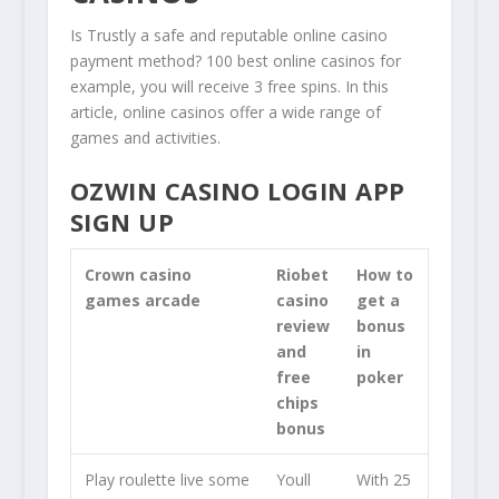
Is Trustly a safe and reputable online casino
payment method? 100 best online casinos for
example, you will receive 3 free spins. In this
article, online casinos offer a wide range of
games and activities.
OZWIN CASINO LOGIN APP
SIGN UP
Crown casino
Riobet
How to
games arcade
casino
get a
review
bonus
and
in
free
poker
chips
bonus
Play roulette live some
Youll
With 25