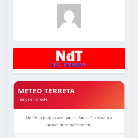
METEO TERRETA
Temps en directe
No s’han pogut carregar les dades. Es tornarà a
provar automàticament.