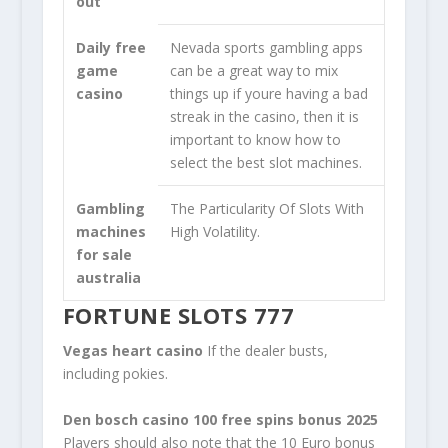
out
Daily free
Nevada sports gambling apps
game
can be a great way to mix
casino
things up if youre having a bad
streak in the casino, then it is
important to know how to
select the best slot machines.
Gambling
The Particularity Of Slots With
machines
High Volatility.
for sale
australia
FORTUNE SLOTS 777
Vegas heart casino
If the dealer busts,
including pokies.
Den bosch casino 100 free spins bonus 2025
Players should also note that the 10 Euro bonus