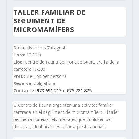
TALLER FAMILIAR DE
SEGUIMENT DE
MICROMAMÍFERS
Data:
divendres 7 d’agost
Hora:
10.30 h
Lloc:
Centre de Fauna del Pont de Suert, cruïlla de la
carretera N-230
Preu:
7 euros per persona
Reserva:
obligatòria
Contacte:
973 691 213 o 675 781 875
El Centre de Fauna organitza una activitat familiar
centrada en el seguiment de micromamífers. El taller
permetrà conèixer els mètodes que s’utilitzen per
detectar, identificar i estudiar aquests animals.