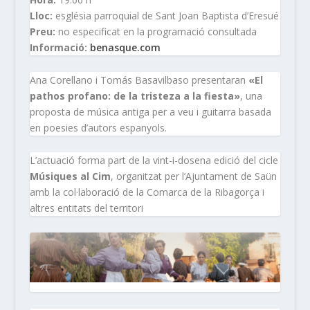
Lloc:
església parroquial de Sant Joan Baptista d’Eresué
Preu:
no especificat en la programació consultada
Informació:
benasque.com
Ana Corellano i Tomás Basavilbaso presentaran
«El
pathos profano: de la tristeza a la fiesta»
, una
proposta de música antiga per a veu i guitarra basada
en poesies d’autors espanyols.
L’actuació forma part de la vint-i-dosena edició del cicle
Músiques al Cim
, organitzat per l’Ajuntament de Saün
amb la col·laboració de la Comarca de la Ribagorça i
altres entitats del territori