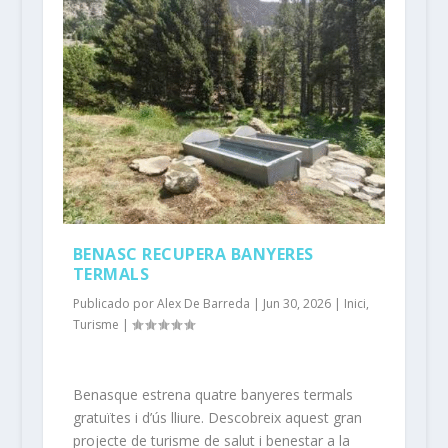
BENASC RECUPERA BANYERES
TERMALS
Publicado por
Alex De Barreda
|
Jun 30, 2026
|
Inici
,
Turisme
|
Benasque estrena quatre banyeres termals
gratuïtes i d’ús lliure. Descobreix aquest gran
projecte de turisme de salut i benestar a la