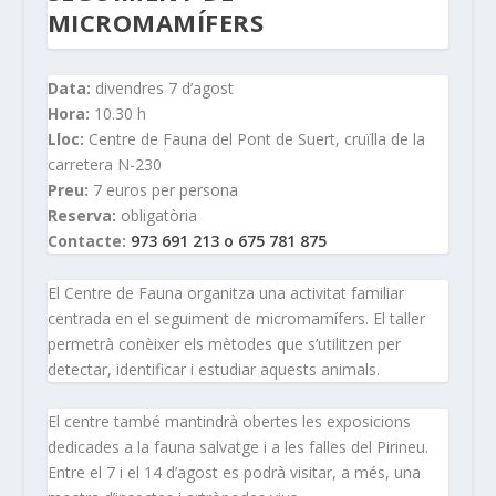
MICROMAMÍFERS
Data:
divendres 7 d’agost
Hora:
10.30 h
Lloc:
Centre de Fauna del Pont de Suert, cruïlla de la
carretera N-230
Preu:
7 euros per persona
Reserva:
obligatòria
Contacte:
973 691 213 o 675 781 875
El Centre de Fauna organitza una activitat familiar
centrada en el seguiment de micromamífers. El taller
permetrà conèixer els mètodes que s’utilitzen per
detectar, identificar i estudiar aquests animals.
El centre també mantindrà obertes les exposicions
dedicades a la fauna salvatge i a les falles del Pirineu.
Entre el 7 i el 14 d’agost es podrà visitar, a més, una