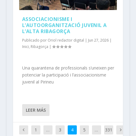
ASSOCIACIONISME I
L’AUTOORGANITZACIÓ JUVENIL A
L’ALTA RIBAGORÇA
Publicado por
Oriol redactor digital
|
Jun 27, 2026
|
Inici
,
Ribagorça
|
Una quarantena de professionals s’uneixen per
potenciar la participació i l’associacionisme
juvenil al Pirineu
LEER MÁS
1
…
3
4
5
…
331