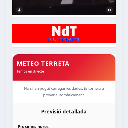
METEO TERRETA
Temps en directe
No s’han pogut carregar les dades. Es tornarà a
provar automàticament.
Previsió detallada
Pròximes hores