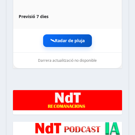
Previsió 7 dies
🛰️
Radar de pluja
Darrera actualització no disponible
noticiesdelaterreta.com