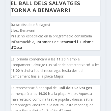
EL BALL DELS SALVATGES
TORNA A BENAVARRI
Data:
dissabte 8 d’agost
Lloc:
Benavarri
Preu:
no especificat en la programació consultada
Informació:
A
juntament de Benavarri i Turisme
d’Osca
La jornada començarà a les
11.30 h
amb el
Campament Salvatge i un taller de caracterització. A les
13.00 h
tindrà lloc el recorregut festiu des del
campament fins a la plaça Major.
La representació principal del
Ball dels Salvatges
començarà a les
19.30 h
a la plaça Major. Aquesta
manifestació combina teatre popular, dansa, sàtira i
personatges vinculats a la natura i està reconeguda
com a Festa d’Interès Turístic d’Aragó