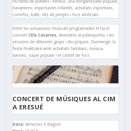
recollida de pubilles i hereus, una llonganissada popular,
havaneres, espectacles infantils, activitats esportives,
correfoc, balls, nits de penyes i focs artificials.
Entre les actuacions musicals programades hi ha el
concert d’
Els Catarres
, divendres al poliesportiu, i les
sessions de diferents grups i discjòqueis. Diumenge, la
festa finalitzarà amb activitats familiars, música,
danses, sopar popular i el castell de focs
CONCERT DE MÚSIQUES AL CIM
A ERESUÉ
Data:
dimecres 5 d’agost
Hora:
19.00 h