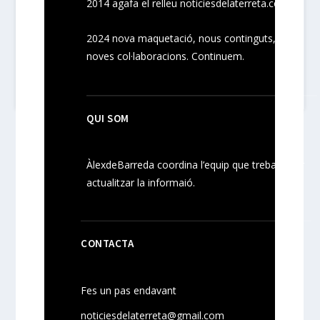
2014 agafa el relleu noticiesdelaterreta.com
2024
nova maquetació, nous
continguts
,
noves
col·laboracions
. Continuem.
QUI SOM
ÀlexdeBarreda coordina l’equip que treballa per
actualitzar la informaió.
CONTACTA
Fes un pas endavant
noticiesdelaterreta@gmail.com