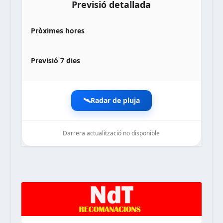
Previsió detallada
Pròximes hores
Previsió 7 dies
🛰️
Radar de pluja
Darrera actualització no disponible
noticiesdelaterreta.com