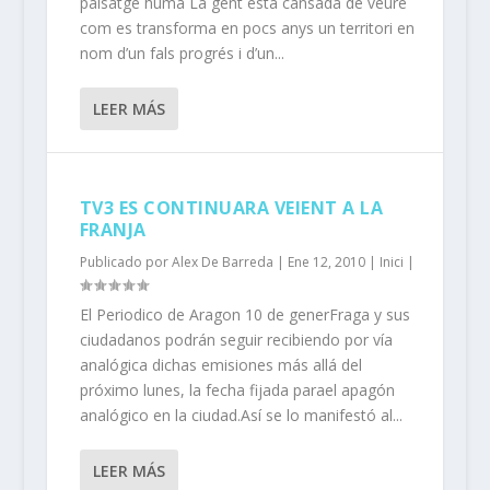
paisatge humà La gent està cansada de veure
com es transforma en pocs anys un territori en
nom d’un fals progrés i d’un...
LEER MÁS
TV3 ES CONTINUARA VEIENT A LA
FRANJA
Publicado por
Alex De Barreda
|
Ene 12, 2010
|
Inici
|
El Periodico de Aragon 10 de generFraga y sus
ciudadanos podrán seguir recibiendo por vía
analógica dichas emisiones más allá del
próximo lunes, la fecha fijada parael apagón
analógico en la ciudad.Así se lo manifestó al...
LEER MÁS