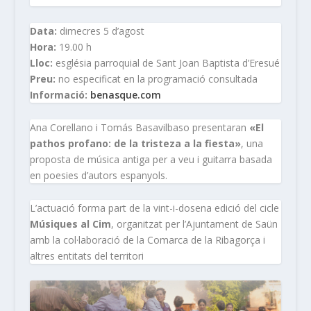
Data:
dimecres 5 d’agost
Hora:
19.00 h
Lloc:
església parroquial de Sant Joan Baptista d’Eresué
Preu:
no especificat en la programació consultada
Informació:
benasque.com
Ana Corellano i Tomás Basavilbaso presentaran
«El
pathos profano: de la tristeza a la fiesta»
, una
proposta de música antiga per a veu i guitarra basada
en poesies d’autors espanyols.
L’actuació forma part de la vint-i-dosena edició del cicle
Músiques al Cim
, organitzat per l’Ajuntament de Saün
amb la col·laboració de la Comarca de la Ribagorça i
altres entitats del territori