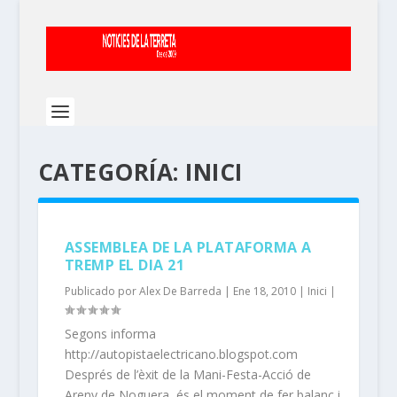
CATEGORÍA:
INICI
ASSEMBLEA DE LA PLATAFORMA A
TREMP EL DIA 21
Publicado por
Alex De Barreda
|
Ene 18, 2010
|
Inici
|
Segons informa
http://autopistaelectricano.blogspot.com
Després de l’èxit de la Mani-Festa-Acció de
Areny de Noguera, és el moment de fer balanç i