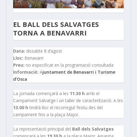
EL BALL DELS SALVATGES
TORNA A BENAVARRI
Data:
dissabte 8 d’agost
Lloc:
Benavarri
Preu:
no especificat en la programació consultada
Informació:
A
juntament de Benavarri i Turisme
d’Osca
La jornada començarà a les
11.30 h
amb el
Campament Salvatge i un taller de caracterització. A les
13.00 h
tindrà lloc el recorregut festiu des del
campament fins a la plaça Major.
La representació principal del
Ball dels Salvatges
començarà a les
19.30 h
a la plaça Major. Aquesta