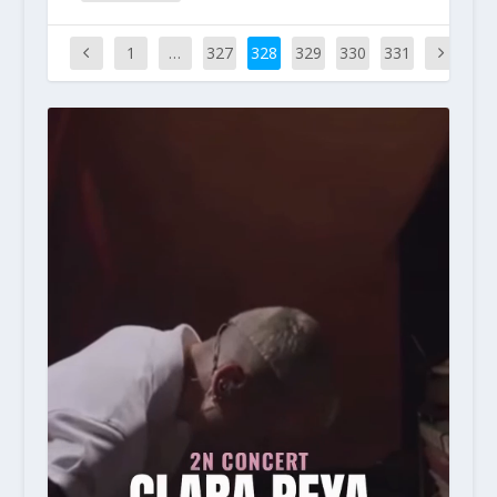
1
…
327
328
329
330
331