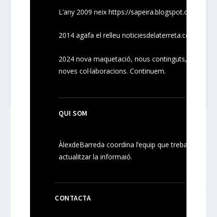
L’any 2009 neix
https://sapeira.blogspot.com/
2014 agafa el relleu noticiesdelaterreta.com
2024
nova maquetació, nous
continguts
,
noves
col·laboracions
. Continuem.
QUI SOM
ÀlexdeBarreda coordina l’equip que treballa per
actualitzar la informaió.
CONTACTA