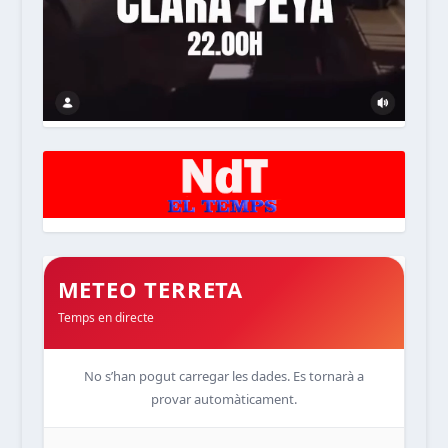
METEO TERRETA
Temps en directe
No s’han pogut carregar les dades. Es tornarà a
provar automàticament.