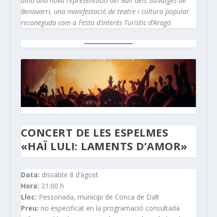
amb una nova representació del Ball dels Salvatges de
Benavarri, una manifestació de teatre i cultura popular
reconeguda com a Festa d’Interès Turístic d’Aragó
CONCERT DE LES ESPELMES
«HAÏ LULI: LAMENTS D’AMOR»
Data:
dissabte 8 d’agost
Hora:
21.00 h
Lloc:
Pessonada, municipi de Conca de Dalt
Preu:
no especificat en la programació consultada