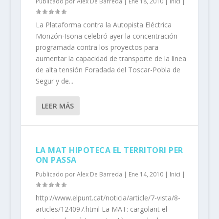
Publicado por
Alex De Barreda
|
Ene 18, 2010
|
Inici
|
La Plataforma contra la Autopista Eléctrica
Monzón-Isona celebró ayer la concentración
programada contra los proyectos para
aumentar la capacidad de transporte de la línea
de alta tensión Foradada del Toscar-Pobla de
Segur y de...
LEER MÁS
LA MAT HIPOTECA EL TERRITORI PER
ON PASSA
Publicado por
Alex De Barreda
|
Ene 14, 2010
|
Inici
|
http://www.elpunt.cat/noticia/article/7-vista/8-
articles/124097.html La MAT: cargolant el