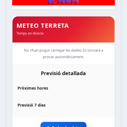
METEO TERRETA
Temps en directe
No s’han pogut carregar les dades. Es tornarà a
provar automàticament.
Previsió detallada
Pròximes hores
Previsió 7 dies