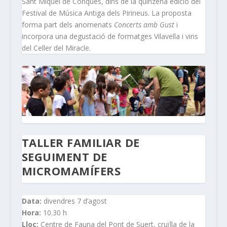
Sant Miquel de Conques, dins de la quinzena edició del
Festival de Música Antiga dels Pirineus. La proposta
forma part dels anomenats
Concerts amb Gust
i
incorpora una degustació de formatges Vilavella i vins
del Celler del Miracle.
TALLER FAMILIAR DE
SEGUIMENT DE
MICROMAMÍFERS
Data:
divendres 7 d’agost
Hora:
10.30 h
Lloc:
Centre de Fauna del Pont de Suert, cruïlla de la