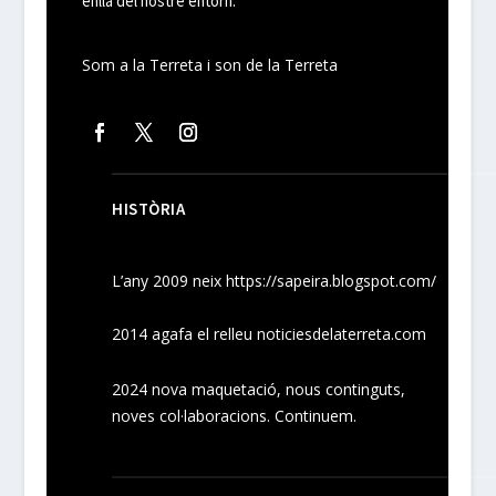
enllà del nostre entorn.
Som a la Terreta i son de la Terreta
HISTÒRIA
L’any 2009 neix
https://sapeira.blogspot.com/
2014 agafa el relleu noticiesdelaterreta.com
2024
nova maquetació, nous
continguts
,
noves
col·laboracions
. Continuem.