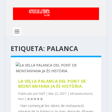
ETIQUETA:
PALANCA
LA VELLA PALANCA DEL PONT DE
MONTANYANA JA ÉS HISTÒRIA.
Publicado por
NdT
|
Mar 22, 2017
|
Infraestructures
,
Inici
|
Han començat les obres de restauració
integral de la Palanca.Un mes después d’haver-