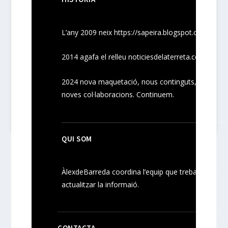
L’any 2009 neix
https://sapeira.blogspot.com/
2014 agafa el relleu noticiesdelaterreta.com
2024
nova maquetació, nous
continguts
,
noves
col·laboracions
. Continuem.
QUI SOM
ÀlexdeBarreda coordina l’equip que treballa per
actualitzar la informaió.
CONTACTA