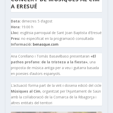
A ERESUÉ
Data:
dimecres 5 d’agost
Hora:
19.00 h
Lloc:
església parroquial de Sant Joan Baptista d’Eresué
Preu:
no especificat en la programació consultada
Informació:
benasque.com
Ana Corellano i Tomás Basavilbaso presentaran
«El
pathos profano: de la tristeza a la fiesta»
, una
proposta de música antiga per a veu i guitarra basada
en poesies d’autors espanyols.
L’actuació forma part de la vint-i-dosena edició del cicle
Músiques al Cim
, organitzat per l’Ajuntament de Saün
amb la col·laboració de la Comarca de la Ribagorça i
altres entitats del territori