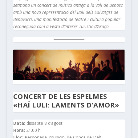
setmana un concert de música antiga a la vall de Benasc
amb una nova representació del Ball dels Salvatges de
Benavarri, una manifestació de teatre i cultura popular
reconeguda com a Festa d’Interès Turístic d’Aragó
CONCERT DE LES ESPELMES
«HAÏ LULI: LAMENTS D’AMOR»
Data:
dissabte 8 d’agost
Hora:
21.00 h
Lloc:
Pessonada, municipi de Conca de Dalt