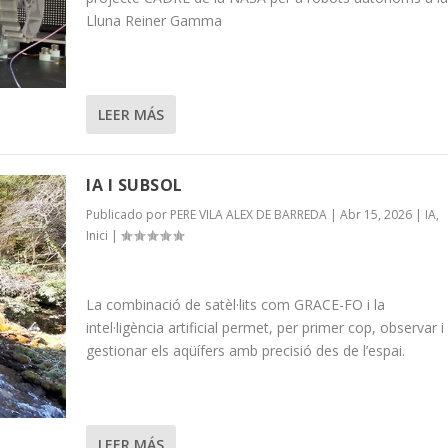
Lluna Reiner Gamma
LEER MÁS
IA I SUBSOL
Publicado por
PERE VILA ALEX DE BARREDA
|
Abr 15, 2026
|
IA
,
Inici
|
La combinació de satèl·lits com GRACE-FO i la
intel·ligència artificial permet, per primer cop, observar i
gestionar els aqüífers amb precisió des de l’espai.
LEER MÁS