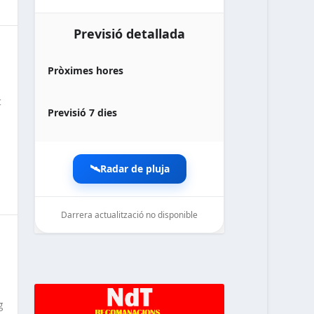
Previsió detallada
Pròximes hores
t
Previsió 7 dies
🛰️
Radar de pluja
Darrera actualització no disponible
noticiesdelaterreta.com
g