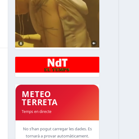
METEO
TERRETA
Temps en directe
No s’han pogut carregar les dades. Es
tornarà a provar automàticament.