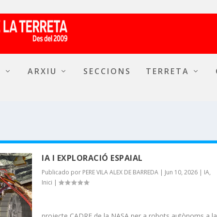
A
ARXIU
SECCIONS
TERRETA
IA I EXPLORACIÓ ESPAIAL
Publicado por
PERE VILA ALEX DE BARREDA
|
Jun 10, 2026
|
IA
,
Inici
|
projecte CADRE de la NASA per a robots autònoms a l