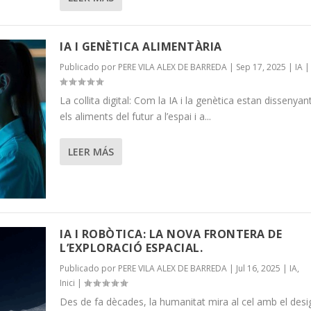
IA I GENÈTICA ALIMENTÀRIA
Publicado por
PERE VILA ALEX DE BARREDA
|
Sep 17, 2025
|
IA
|
La collita digital: Com la IA i la genètica estan dissenyan
els aliments del futur a l’espai i a...
LEER MÁS
IA I ROBÒTICA: LA NOVA FRONTERA DE
L’EXPLORACIÓ ESPACIAL.
Publicado por
PERE VILA ALEX DE BARREDA
|
Jul 16, 2025
|
IA
,
Inici
|
Des de fa dècades, la humanitat mira al cel amb el desi