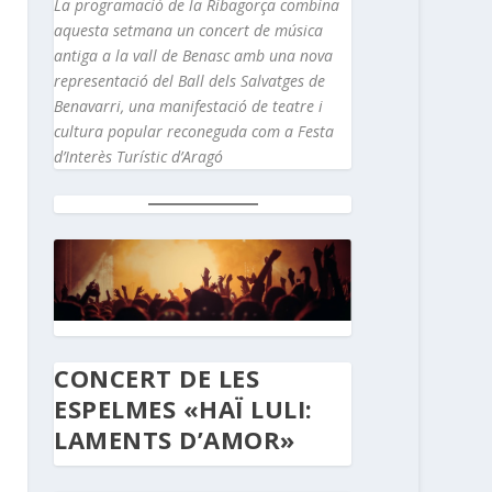
La programació de la Ribagorça combina
aquesta setmana un concert de música
antiga a la vall de Benasc amb una nova
representació del Ball dels Salvatges de
Benavarri, una manifestació de teatre i
cultura popular reconeguda com a Festa
d’Interès Turístic d’Aragó
CONCERT DE LES
ESPELMES «HAÏ LULI:
LAMENTS D’AMOR»