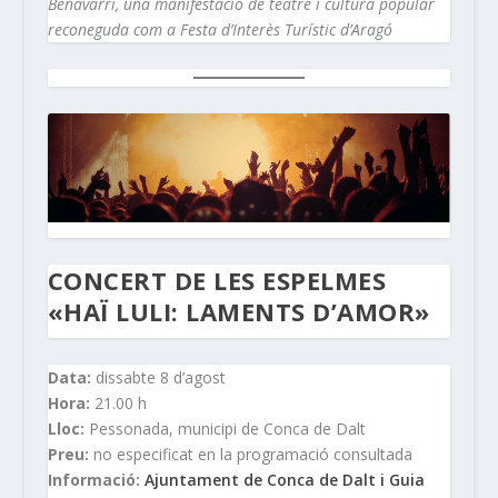
Benavarri, una manifestació de teatre i cultura popular
reconeguda com a Festa d’Interès Turístic d’Aragó
CONCERT DE LES ESPELMES
«HAÏ LULI: LAMENTS D’AMOR»
Data:
dissabte 8 d’agost
Hora:
21.00 h
Lloc:
Pessonada, municipi de Conca de Dalt
Preu:
no especificat en la programació consultada
Informació:
Ajuntament de Conca de Dalt i Guia