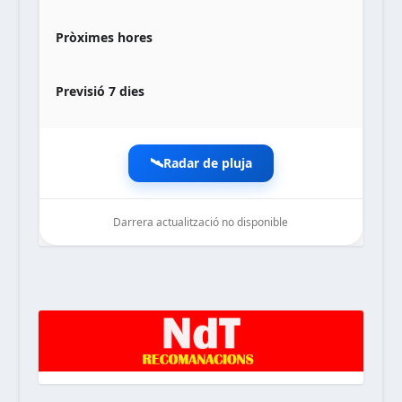
Pròximes hores
Previsió 7 dies
🛰️
Radar de pluja
Darrera actualització no disponible
noticiesdelaterreta.com