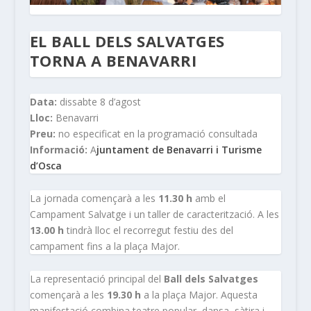
EL BALL DELS SALVATGES
TORNA A BENAVARRI
Data:
dissabte 8 d’agost
Lloc:
Benavarri
Preu:
no especificat en la programació consultada
Informació:
A
juntament de Benavarri i Turisme
d’Osca
La jornada començarà a les
11.30 h
amb el
Campament Salvatge i un taller de caracterització. A les
13.00 h
tindrà lloc el recorregut festiu des del
campament fins a la plaça Major.
La representació principal del
Ball dels Salvatges
començarà a les
19.30 h
a la plaça Major. Aquesta
manifestació combina teatre popular, dansa, sàtira i