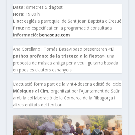
Data:
dimecres 5 d’agost
Hora:
19.00 h
Lloc:
església parroquial de Sant Joan Baptista d’Eresué
Preu:
no especificat en la programació consultada
Informació:
benasque.com
Ana Corellano i Tomás Basavilbaso presentaran
«El
pathos profano: de la tristeza a la fiesta»
, una
proposta de música antiga per a veu i guitarra basada
en poesies d’autors espanyols.
L’actuació forma part de la vint-i-dosena edició del cicle
Músiques al Cim
, organitzat per l’Ajuntament de Saün
amb la col·laboració de la Comarca de la Ribagorça i
altres entitats del territori