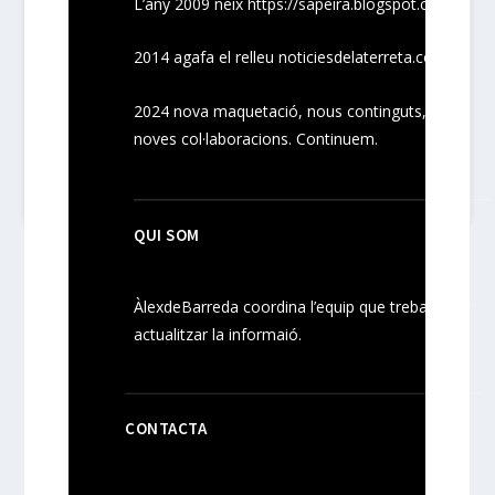
L’any 2009 neix
https://sapeira.blogspot.com/
2014 agafa el relleu noticiesdelaterreta.com
2024
nova maquetació, nous
continguts
,
noves
col·laboracions
. Continuem.
QUI SOM
ÀlexdeBarreda coordina l’equip que treballa per
actualitzar la informaió.
CONTACTA