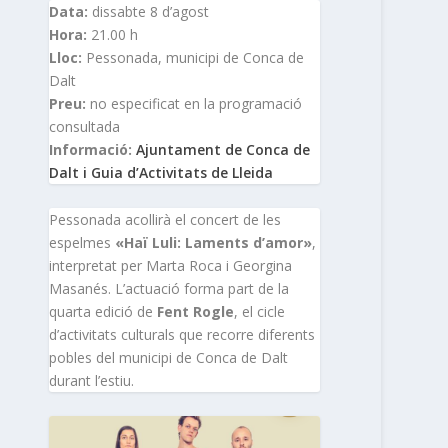
Data:
dissabte 8 d’agost
Hora:
21.00 h
Lloc:
Pessonada, municipi de Conca de
Dalt
Preu:
no especificat en la programació
consultada
Informació:
Ajuntament de Conca de
Dalt i Guia d’Activitats de Lleida
Pessonada acollirà el concert de les
espelmes
«Haï Luli: Laments d’amor»
,
interpretat per Marta Roca i Georgina
Masanés. L’actuació forma part de la
quarta edició de
Fent Rogle
, el cicle
d’activitats culturals que recorre diferents
pobles del municipi de Conca de Dalt
durant l’estiu.