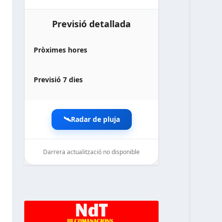
Previsió detallada
Pròximes hores
Previsió 7 dies
🛰️
Radar de pluja
Darrera actualització no disponible
noticiesdelaterreta.com