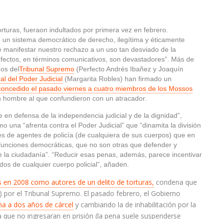
e un sistema democrático de derecho, ilegítima y éticamente
e manifestar nuestro rechazo a un uso tan desviado de la
s efectos, en términos comunicativos, son devastadores”. Más de
os del
Tribunal Supremo
(Perfecto Andrés Ibañez y Joaquín
l del Poder Judicial
(Margarita Robles) han firmado un
o concedido el pasado viernes a cuatro miembros de los Mossos
 hombre al que confundieron con un atracador.
e en defensa de la independencia judicial y de la dignidad”,
 una “afrenta contra el Poder Judicial” que “dinamita la división
es de agentes de policía (de cualquiera de sus cuerpos) que en
 funciones democráticas, que no son otras que defender y
la ciudadanía”. “Reducir esas penas, además, parece incentivar
s de cualquier cuerpo policial”, añaden.
 en 2008 como autores de un delito de torturas,
condena que
 por el Tribunal Supremo. El pasado febrero, el Gobierno
na a dos años de cárcel
y cambiando la de inhabilitación por la
 que no ingresaran en prisión (la pena suele suspenderse