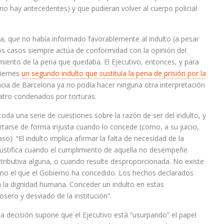
no hay antecedentes) y que pudieran volver al cuerpo policial
na, que no había informado favorablemente al indulto (a pesar
os casos siempre actúa de conformidad con la opinión del
imiento de la pena que quedaba. El Ejecutivo, entonces, y para
viernes
un segundo indulto que sustituía la pena de prisión por la
cia de Barcelona ya no podía hacer ninguna otra interpretación
uatro condenados por torturas.
oda una serie de cuestiones sobre la razón de ser del indulto, y
tarse de forma injusta cuando lo concede (como, a su juicio,
). “El indulto implica afirmar la falta de necesidad de la
e justifica cuando el cumplimiento de aquella no desempeñe
retributiva alguna, o cuando resulte desproporcionada. No existe
mo el que el Gobierno ha concedido. Los hechos declarados
 la dignidad humana. Conceder un indulto en estas
osero y desviado de la institución”.
 decisión supone que el Ejecutivo está “usurpando” el papel