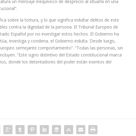
dicatura un mensaje inequívoco de desprecio al situarla en una
ucional”.
a sobre la tortura, y lo que significa indultar delitos de este
ables contra la dignidad de la persona. El Tribunal Europeo de
do Español por no investigar estos hechos. El Gobierno ha
túa, investiga y condena, el Gobierno indulta. Desde luego,
al Europeo semejante comportamiento”. “Todas las personas, sin
oncluyen. “Este signo distintivo del Estado constitucional marca
arios, donde los detentadores del poder están exentos del