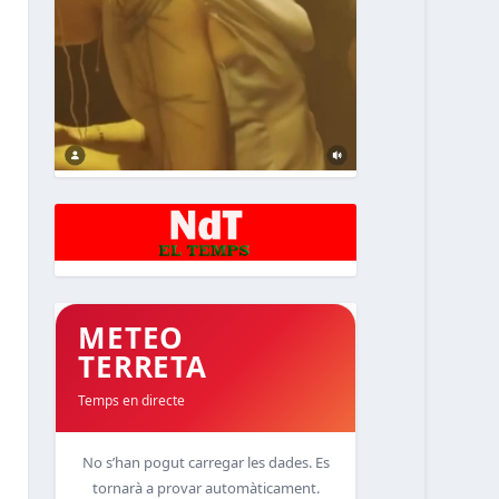
METEO
TERRETA
Temps en directe
No s’han pogut carregar les dades. Es
tornarà a provar automàticament.