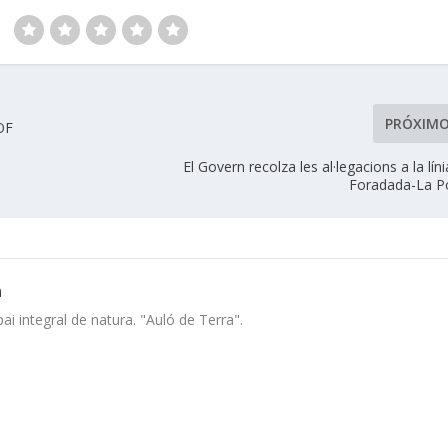
:
PRÓXIM
OF
)
El Govern recolza les al·legacions a la lín
Foradada-La P
a
i integral de natura. "Auló de Terra".