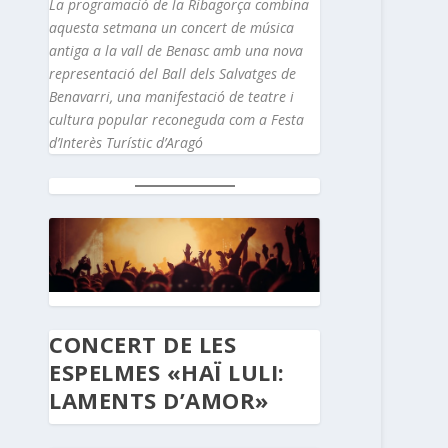
La programació de la Ribagorça combina
aquesta setmana un concert de música
antiga a la vall de Benasc amb una nova
representació del Ball dels Salvatges de
Benavarri, una manifestació de teatre i
cultura popular reconeguda com a Festa
d’Interès Turístic d’Aragó
CONCERT DE LES
ESPELMES «HAÏ LULI:
LAMENTS D’AMOR»