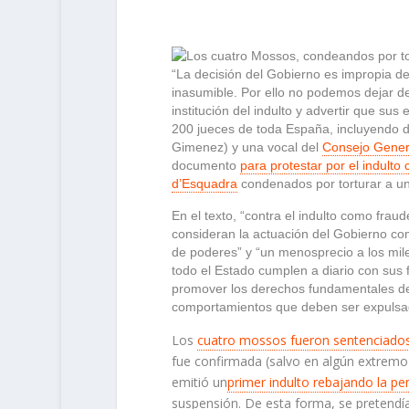
“La decisión del Gobierno es impropia d
inasumible. Por ello no podemos dejar d
institución del indulto y advertir que su
200 jueces de toda España, incluyendo d
Gimenez) y una vocal del
Consejo Genera
documento
para protestar por el indult
d’Esquadra
condenados por torturar a un
En el texto, “contra el indulto como fraud
consideran la actuación del Gobierno como
de poderes” y “un menosprecio a los mil
todo el Estado cumplen a diario con sus
promover los derechos fundamentales de 
comportamientos que deben ser expulsado
Los
cuatro mossos fueron sentenciados
fue confirmada (salvo en algún extremo)
emitió un
primer indulto rebajando la pe
suspensión. De esta forma, se pretendía