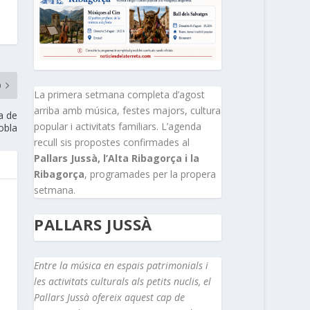
O
La primera setmana completa d’agost
arriba amb música, festes majors, cultura
ia de
popular i activitats familiars. L’agenda
obla
recull sis propostes confirmades al
Pallars Jussà, l’Alta Ribagorça i la
Ribagorça
, programades per la propera
setmana.
PALLARS JUSSÀ
Entre la música en espais patrimonials i
les activitats culturals als petits nuclis, el
Pallars Jussà ofereix aquest cap de