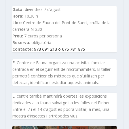
Data:
divendres 7 d’agost
Hora:
10.30 h
Lloc:
Centre de Fauna del Pont de Suert, cruïlla de la
carretera N-230
Preu:
7 euros per persona
Reserva:
obligatòria
Contacte:
973 691 213 o 675 781 875
El Centre de Fauna organitza una activitat familiar
centrada en el seguiment de micromamífers. El taller
permetrà conèixer els mètodes que s’utilitzen per
detectar, identificar i estudiar aquests animals.
El centre també mantindrà obertes les exposicions
dedicades a la fauna salvatge i a les falles del Pirineu.
Entre el 7 i el 14 d’agost es podrà visitar, a més, una
mostra d’insectes i artròpodes vius.