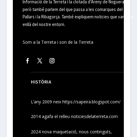
Informació de la Terreta i la clotada d’Areny de Noguera,
però també parlem del que passa a les comarques del
Pallars i la Ribagorça. També expliquem noticies que van més
enllà del nostre entorn.
Som a la Terreta i son de la Terreta
HISTÒRIA
L’any 2009 neix
https://sapeira.blogspot.com/
2014 agafa el relleu noticiesdelaterreta.com
2024
nova maquetació, nous
continguts
,