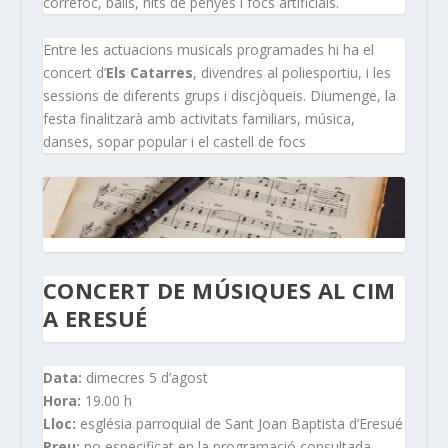
correfoc, balls, nits de penyes i focs artificials.
Entre les actuacions musicals programades hi ha el
concert d’
Els Catarres
, divendres al poliesportiu, i les
sessions de diferents grups i discjòqueis. Diumenge, la
festa finalitzarà amb activitats familiars, música,
danses, sopar popular i el castell de focs
CONCERT DE MÚSIQUES AL CIM
A ERESUÉ
Data:
dimecres 5 d’agost
Hora:
19.00 h
Lloc:
església parroquial de Sant Joan Baptista d’Eresué
Preu:
no especificat en la programació consultada