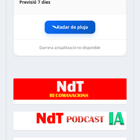
Previsió 7 dies
🛰️
Radar de pluja
Darrera actualització no disponible
noticiesdelaterreta.com