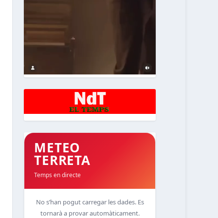
METEO
TERRETA
Temps en directe
No s’han pogut carregar les dades. Es
tornarà a provar automàticament.