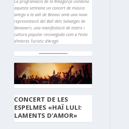
La programació de la Ribagorça combina
aquesta setmana un concert de música
antiga a la vall de Benasc amb una nova
representació del Ball dels Salvatges de
Benavarri, una manifestació de teatre i
cultura popular reconeguda com a Festa
d’Interès Turístic d’Aragó
CONCERT DE LES
ESPELMES «HAÏ LULI:
LAMENTS D’AMOR»