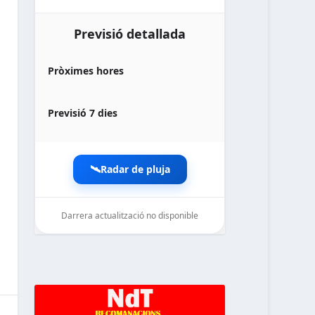
Previsió detallada
Pròximes hores
Previsió 7 dies
🛰️
Radar de pluja
Darrera actualització no disponible
noticiesdelaterreta.com