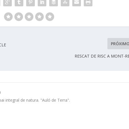
:
PRÓXIM
CLE
RESCAT DE RISC A MONT-R
a
i integral de natura. "Auló de Terra".