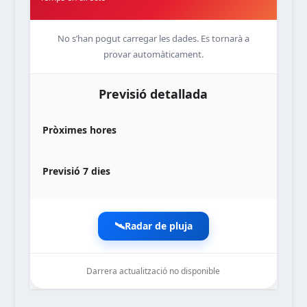
No s’han pogut carregar les dades. Es tornarà a
provar automàticament.
Previsió detallada
Pròximes hores
Previsió 7 dies
🛰️
Radar de pluja
Darrera actualització no disponible
noticiesdelaterreta.com