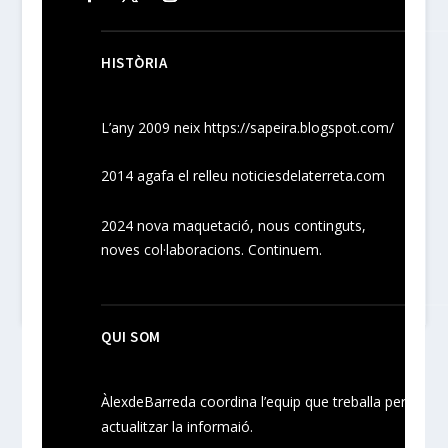
HISTÒRIA
L’any 2009 neix
https://sapeira.blogspot.com/
2014 agafa el relleu noticiesdelaterreta.com
2024
nova maquetació, nous
continguts
,
noves
col·laboracions
. Continuem.
QUI SOM
ÀlexdeBarreda coordina l’equip que treballa per
actualitzar la informaió.