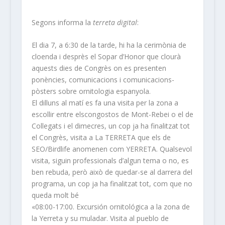
Segons informa la
terreta digital
:
El dia 7, a 6:30 de la tarde, hi ha la cerimònia de
cloenda i desprès el Sopar d’Honor que clourà
aquests dies de Congrès on es presenten
ponències, comunicacions i comunicacions-
pòsters sobre ornitologia espanyola.
El dilluns al matí es fa una visita per la zona a
escollir entre elscongostos de Mont-Rebei o el de
Collegats i el dimecres, un cop ja ha finalitzat tot
el Congrès, visita a La TERRETA que els de
SEO/Birdlife anomenen com YERRETA. Qualsevol
visita, siguin professionals d’algun tema o no, es
ben rebuda, però això de quedar-se al darrera del
programa, un cop ja ha finalitzat tot, com que no
queda molt bé
«08:00-17:00. Excursión ornitológica a la zona de
la Yerreta y su muladar. Visita al pueblo de