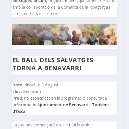
Músiques al Cim
, organitzat per l’Ajuntament de Saün
amb la col·laboració de la Comarca de la Ribagorça i
altres entitats del territori
EL BALL DELS SALVATGES
TORNA A BENAVARRI
Data:
dissabte 8 d’agost
Lloc:
Benavarri
Preu:
no especificat en la programació consultada
Informació:
A
juntament de Benavarri i Turisme
d’Osca
La jornada començarà a les
11.30 h
amb el