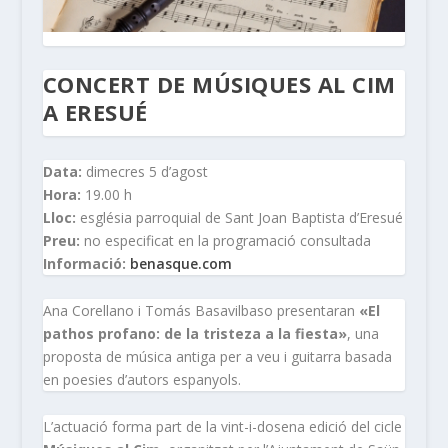
CONCERT DE MÚSIQUES AL CIM
A ERESUÉ
Data:
dimecres 5 d’agost
Hora:
19.00 h
Lloc:
església parroquial de Sant Joan Baptista d’Eresué
Preu:
no especificat en la programació consultada
Informació:
benasque.com
Ana Corellano i Tomás Basavilbaso presentaran
«El
pathos profano: de la tristeza a la fiesta»
, una
proposta de música antiga per a veu i guitarra basada
en poesies d’autors espanyols.
L’actuació forma part de la vint-i-dosena edició del cicle