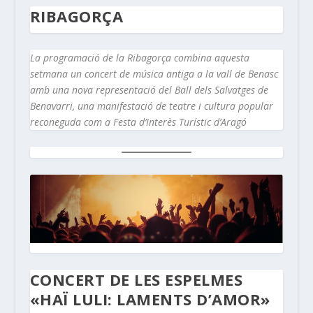
RIBAGORÇA
La programació de la Ribagorça combina aquesta
setmana un concert de música antiga a la vall de Benasc
amb una nova representació del Ball dels Salvatges de
Benavarri, una manifestació de teatre i cultura popular
reconeguda com a Festa d’Interès Turístic d’Aragó
CONCERT DE LES ESPELMES
«HAÏ LULI: LAMENTS D’AMOR»