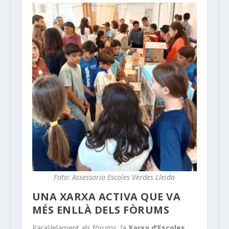
Foto: Assessoria Escoles Verdes Lleida
UNA XARXA ACTIVA QUE VA
MÉS ENLLÀ DELS FÒRUMS
Paral·lelament als fòrums, la
Xarxa d’Escoles