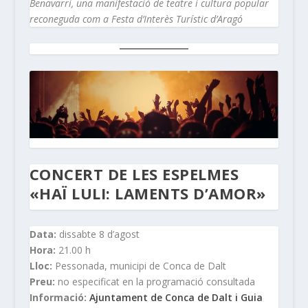
Benavarri, una manifestació de teatre i cultura popular
reconeguda com a Festa d’Interès Turístic d’Aragó
CONCERT DE LES ESPELMES
«HAÏ LULI: LAMENTS D’AMOR»
Data:
dissabte 8 d’agost
Hora:
21.00 h
Lloc:
Pessonada, municipi de Conca de Dalt
Preu:
no especificat en la programació consultada
Informació:
Ajuntament de Conca de Dalt i Guia