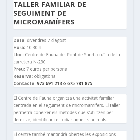
TALLER FAMILIAR DE
SEGUIMENT DE
MICROMAMÍFERS
Data:
divendres 7 d’agost
Hora:
10.30 h
Lloc:
Centre de Fauna del Pont de Suert, cruïlla de la
carretera N-230
Preu:
7 euros per persona
Reserva:
obligatòria
Contacte:
973 691 213 o 675 781 875
El Centre de Fauna organitza una activitat familiar
centrada en el seguiment de micromamífers. El taller
permetrà conèixer els mètodes que s’utilitzen per
detectar, identificar i estudiar aquests animals.
El centre també mantindrà obertes les exposicions