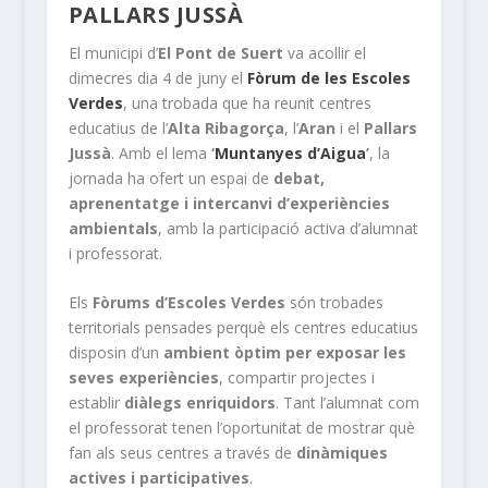
PALLARS JUSSÀ
El municipi d’
El Pont de Suert
va acollir el
dimecres dia 4 de juny el
Fòrum de les Escoles
Verdes
, una trobada que ha reunit centres
educatius de l’
Alta Ribagorça
, l’
Aran
i el
Pallars
Jussà
. Amb el lema
‘
Muntanyes d’Aigua
’
, la
jornada ha ofert un espai de
debat,
aprenentatge i intercanvi d’experiències
ambientals
, amb la participació activa d’alumnat
i professorat.
Els
Fòrums d’Escoles Verdes
són trobades
territorials pensades perquè els centres educatius
disposin d’un
ambient òptim per exposar les
seves experiències
, compartir projectes i
establir
diàlegs enriquidors
. Tant l’alumnat com
el professorat tenen l’oportunitat de mostrar què
fan als seus centres a través de
dinàmiques
actives i participatives
.