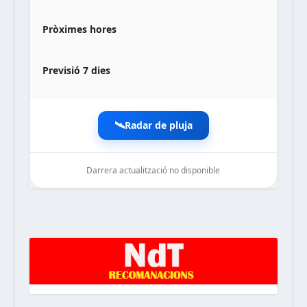
Pròximes hores
Previsió 7 dies
🛰️
Radar de pluja
Darrera actualització no disponible
noticiesdelaterreta.com