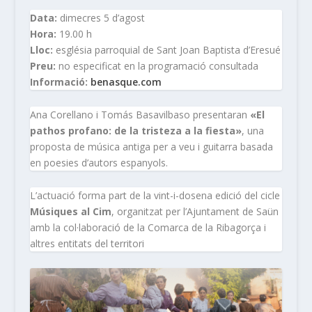
Data:
dimecres 5 d’agost
Hora:
19.00 h
Lloc:
església parroquial de Sant Joan Baptista d’Eresué
Preu:
no especificat en la programació consultada
Informació:
benasque.com
Ana Corellano i Tomás Basavilbaso presentaran
«El
pathos profano: de la tristeza a la fiesta»
, una
proposta de música antiga per a veu i guitarra basada
en poesies d’autors espanyols.
L’actuació forma part de la vint-i-dosena edició del cicle
Músiques al Cim
, organitzat per l’Ajuntament de Saün
amb la col·laboració de la Comarca de la Ribagorça i
altres entitats del territori