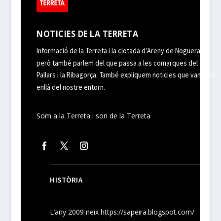
NOTICIES DE LA TERRETA
Informació de la Terreta i la clotada d’Areny de Noguera,
però també parlem del que passa a les comarques del
Pallars i la Ribagorça. També expliquem noticies que van més
enllà del nostre entorn.
Som a la Terreta i son de la Terreta
HISTÒRIA
L’any 2009 neix
https://sapeira.blogspot.com/