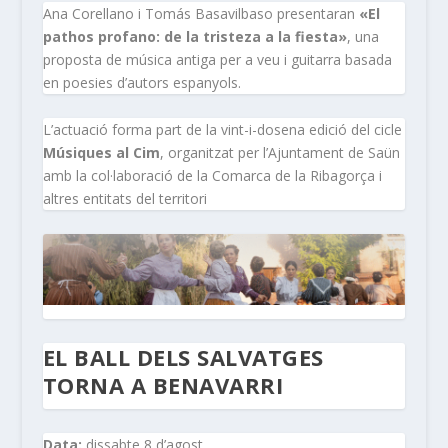
Ana Corellano i Tomás Basavilbaso presentaran
«El
pathos profano: de la tristeza a la fiesta»
, una
proposta de música antiga per a veu i guitarra basada
en poesies d’autors espanyols.
L’actuació forma part de la vint-i-dosena edició del cicle
Músiques al Cim
, organitzat per l’Ajuntament de Saün
amb la col·laboració de la Comarca de la Ribagorça i
altres entitats del territori
EL BALL DELS SALVATGES
TORNA A BENAVARRI
Data:
dissabte 8 d’agost