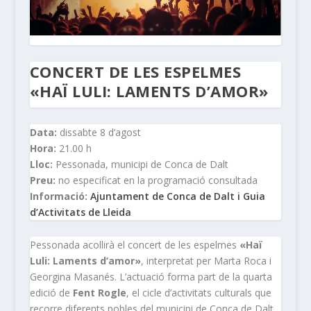
CONCERT DE LES ESPELMES
«HAÏ LULI: LAMENTS D’AMOR»
Data:
dissabte 8 d’agost
Hora:
21.00 h
Lloc:
Pessonada, municipi de Conca de Dalt
Preu:
no especificat en la programació consultada
Informació:
Ajuntament de Conca de Dalt i Guia
d’Activitats de Lleida
Pessonada acollirà el concert de les espelmes
«Haï
Luli: Laments d’amor»
, interpretat per Marta Roca i
Georgina Masanés. L’actuació forma part de la quarta
edició de
Fent Rogle
, el cicle d’activitats culturals que
recorre diferents pobles del municipi de Conca de Dalt