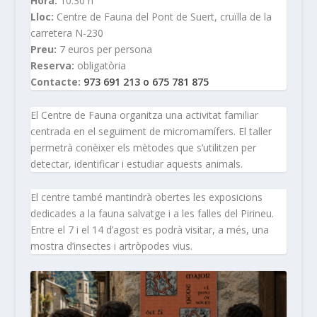
Hora:
10.30 h
Lloc:
Centre de Fauna del Pont de Suert, cruïlla de la
carretera N-230
Preu:
7 euros per persona
Reserva:
obligatòria
Contacte:
973 691 213 o 675 781 875
El Centre de Fauna organitza una activitat familiar
centrada en el seguiment de micromamífers. El taller
permetrà conèixer els mètodes que s’utilitzen per
detectar, identificar i estudiar aquests animals.
El centre també mantindrà obertes les exposicions
dedicades a la fauna salvatge i a les falles del Pirineu.
Entre el 7 i el 14 d’agost es podrà visitar, a més, una
mostra d’insectes i artròpodes vius.