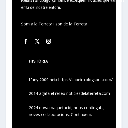
Pallars i la Ribagorça. També expliquem noticies que van més
enllà del nostre entorn.
Som a la Terreta i son de la Terreta
HISTÒRIA
L’any 2009 neix
https://sapeira.blogspot.com/
2014 agafa el relleu noticiesdelaterreta.com
2024
nova maquetació, nous
continguts
,
noves
col·laboracions
. Continuem.