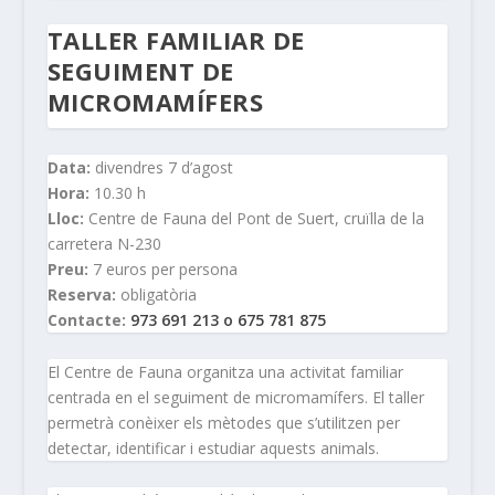
TALLER FAMILIAR DE
SEGUIMENT DE
MICROMAMÍFERS
Data:
divendres 7 d’agost
Hora:
10.30 h
Lloc:
Centre de Fauna del Pont de Suert, cruïlla de la
carretera N-230
Preu:
7 euros per persona
Reserva:
obligatòria
Contacte:
973 691 213 o 675 781 875
El Centre de Fauna organitza una activitat familiar
centrada en el seguiment de micromamífers. El taller
permetrà conèixer els mètodes que s’utilitzen per
detectar, identificar i estudiar aquests animals.