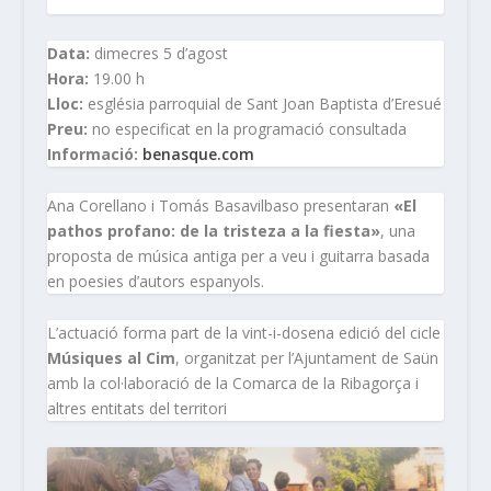
Data:
dimecres 5 d’agost
Hora:
19.00 h
Lloc:
església parroquial de Sant Joan Baptista d’Eresué
Preu:
no especificat en la programació consultada
Informació:
benasque.com
Ana Corellano i Tomás Basavilbaso presentaran
«El
pathos profano: de la tristeza a la fiesta»
, una
proposta de música antiga per a veu i guitarra basada
en poesies d’autors espanyols.
L’actuació forma part de la vint-i-dosena edició del cicle
Músiques al Cim
, organitzat per l’Ajuntament de Saün
amb la col·laboració de la Comarca de la Ribagorça i
altres entitats del territori