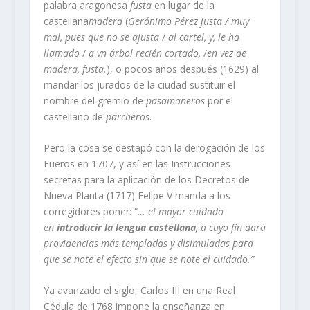
palabra aragonesa
fusta
en lugar de la
castellana
madera
(
Gerónimo Pérez justa / muy
mal, pues que no se ajusta
/
al cartel, y, le ha
llamado
/
a vn árbol recién cortado,
/
en vez de
madera, fusta.
), o pocos años después (1629) al
mandar los jurados de la ciudad sustituir el
nombre del gremio de
pasamaneros
por el
castellano de
parcheros
.
Pero la cosa se destapó con la derogación de los
Fueros en 1707, y así en las Instrucciones
secretas para la aplicación de los Decretos de
Nueva Planta (1717) Felipe V
manda a los
corregidores poner: “
… el mayor cuidado
en
introducir la lengua castellana
, a cuyo fin dará
providencias más templadas y disimuladas para
que se note el efecto sin que se note el cuidado.”
Ya avanzado el siglo, Carlos III en una Real
Cédula de 1768 impone la enseñanza en