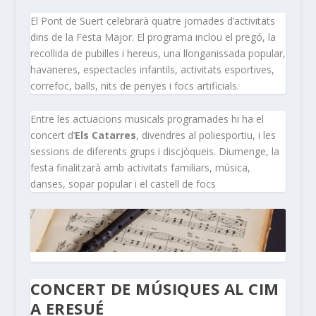
El Pont de Suert celebrarà quatre jornades d’activitats
dins de la Festa Major. El programa inclou el pregó, la
recollida de pubilles i hereus, una llonganissada popular,
havaneres, espectacles infantils, activitats esportives,
correfoc, balls, nits de penyes i focs artificials.
Entre les actuacions musicals programades hi ha el
concert d’
Els Catarres
, divendres al poliesportiu, i les
sessions de diferents grups i discjòqueis. Diumenge, la
festa finalitzarà amb activitats familiars, música,
danses, sopar popular i el castell de focs
CONCERT DE MÚSIQUES AL CIM
A ERESUÉ