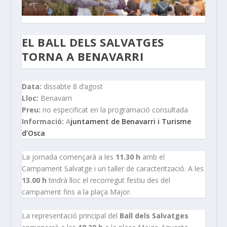
EL BALL DELS SALVATGES
TORNA A BENAVARRI
Data:
dissabte 8 d’agost
Lloc:
Benavarri
Preu:
no especificat en la programació consultada
Informació:
A
juntament de Benavarri i Turisme
d’Osca
La jornada començarà a les
11.30 h
amb el
Campament Salvatge i un taller de caracterització. A les
13.00 h
tindrà lloc el recorregut festiu des del
campament fins a la plaça Major.
La representació principal del
Ball dels Salvatges