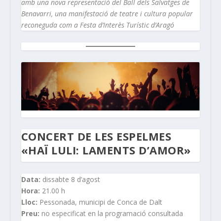
amb una nova representació del Ball dels Salvatges de
Benavarri, una manifestació de teatre i cultura popular
reconeguda com a Festa d’Interès Turístic d’Aragó
CONCERT DE LES ESPELMES
«HAÏ LULI: LAMENTS D’AMOR»
Data:
dissabte 8 d’agost
Hora:
21.00 h
Lloc:
Pessonada, municipi de Conca de Dalt
Preu:
no especificat en la programació consultada