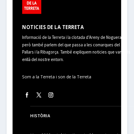
NOTICIES DE LA TERRETA
Informació de la Terreta i la clotada d’Areny de Noguera,
però també parlem del que passa a les comarques del
Pallars i la Ribagorça. També expliquem noticies que van més
enllà del nostre entorn.
Som a la Terreta i son de la Terreta
HISTÒRIA