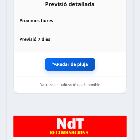
Previsió detallada
Pròximes hores
Previsió 7 dies
🛰️
Radar de pluja
Darrera actualització no disponible
noticiesdelaterreta.com