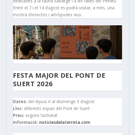
dedicades a la fauna salvatge i a les falles del Pirineu.
Entre el 7 i el 14 d’agost es podrà visitar, a més, una
mostra d’insectes i artròpodes vius.
FESTA MAJOR DEL PONT DE
SUERT 2026
Dates:
del dijous 6 al diumenge 9 d’agost
Lloc:
diferents espais del Pont de Suert
Preu:
segons l’activitat
Informació:
noticiesdelaterreta.com