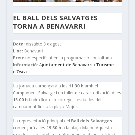
EL BALL DELS SALVATGES
TORNA A BENAVARRI
Data:
dissabte 8 d’agost
Lloc:
Benavarri
Preu:
no especificat en la programació consultada
Informació:
A
juntament de Benavarri i Turisme
d’Osca
La jornada començarà a les
11.30 h
amb el
Campament Salvatge i un taller de caracterització. A les
13.00 h
tindrà lloc el recorregut festiu des del
campament fins a la plaça Major.
La representació principal del
Ball dels Salvatges
començarà a les
19.30 h
a la plaça Major. Aquesta
manifestació combina teatre popular, dansa, sàtira i