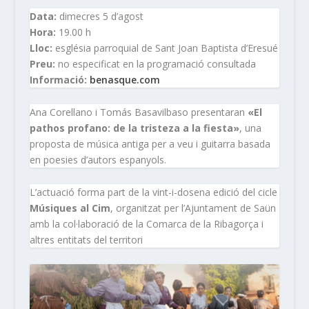
Data:
dimecres 5 d’agost
Hora:
19.00 h
Lloc:
església parroquial de Sant Joan Baptista d’Eresué
Preu:
no especificat en la programació consultada
Informació:
benasque.com
Ana Corellano i Tomás Basavilbaso presentaran
«El
pathos profano: de la tristeza a la fiesta»
, una
proposta de música antiga per a veu i guitarra basada
en poesies d’autors espanyols.
L’actuació forma part de la vint-i-dosena edició del cicle
Músiques al Cim
, organitzat per l’Ajuntament de Saün
amb la col·laboració de la Comarca de la Ribagorça i
altres entitats del territori