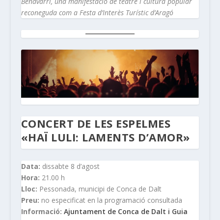
Benavarri, una manifestació de teatre i cultura popular
reconeguda com a Festa d’Interès Turístic d’Aragó
CONCERT DE LES ESPELMES
«HAÏ LULI: LAMENTS D’AMOR»
Data:
dissabte 8 d’agost
Hora:
21.00 h
Lloc:
Pessonada, municipi de Conca de Dalt
Preu:
no especificat en la programació consultada
Informació:
Ajuntament de Conca de Dalt i Guia