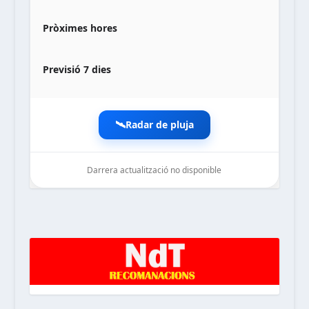
Pròximes hores
Previsió 7 dies
🛰️
Radar de pluja
Darrera actualització no disponible
noticiesdelaterreta.com