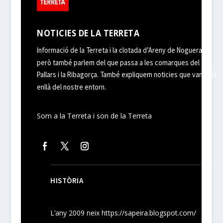
NOTICIES DE LA TERRETA
Informació de la Terreta i la clotada d’Areny de Noguera,
però també parlem del que passa a les comarques del
Pallars i la Ribagorça. També expliquem noticies que van més
enllà del nostre entorn.
Som a la Terreta i son de la Terreta
HISTÒRIA
L’any 2009 neix
https://sapeira.blogspot.com/