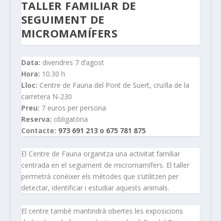
TALLER FAMILIAR DE
SEGUIMENT DE
MICROMAMÍFERS
Data:
divendres 7 d’agost
Hora:
10.30 h
Lloc:
Centre de Fauna del Pont de Suert, cruïlla de la
carretera N-230
Preu:
7 euros per persona
Reserva:
obligatòria
Contacte:
973 691 213 o 675 781 875
El Centre de Fauna organitza una activitat familiar
centrada en el seguiment de micromamífers. El taller
permetrà conèixer els mètodes que s’utilitzen per
detectar, identificar i estudiar aquests animals.
El centre també mantindrà obertes les exposicions