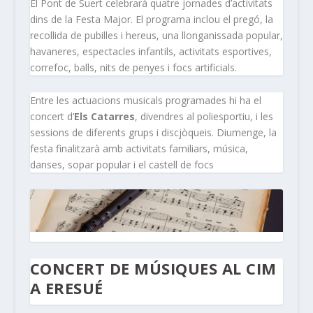
El Pont de Suert celebrarà quatre jornades d’activitats
dins de la Festa Major. El programa inclou el pregó, la
recollida de pubilles i hereus, una llonganissada popular,
havaneres, espectacles infantils, activitats esportives,
correfoc, balls, nits de penyes i focs artificials.
Entre les actuacions musicals programades hi ha el
concert d’
Els Catarres
, divendres al poliesportiu, i les
sessions de diferents grups i discjòqueis. Diumenge, la
festa finalitzarà amb activitats familiars, música,
danses, sopar popular i el castell de focs
CONCERT DE MÚSIQUES AL CIM
A ERESUÉ