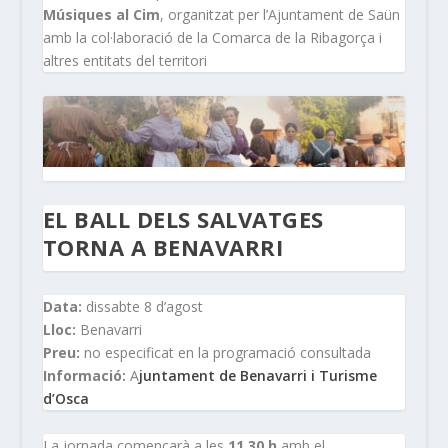
Músiques al Cim
, organitzat per l’Ajuntament de Saün
amb la col·laboració de la Comarca de la Ribagorça i
altres entitats del territori
EL BALL DELS SALVATGES
TORNA A BENAVARRI
Data:
dissabte 8 d’agost
Lloc:
Benavarri
Preu:
no especificat en la programació consultada
Informació:
A
juntament de Benavarri i Turisme
d’Osca
La jornada començarà a les
11.30 h
amb el