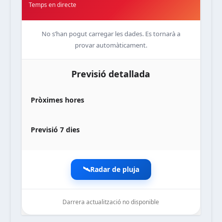
Temps en directe
No s’han pogut carregar les dades. Es tornarà a
provar automàticament.
Previsió detallada
Pròximes hores
Previsió 7 dies
🛰️
Radar de pluja
Darrera actualització no disponible
noticiesdelaterreta.com