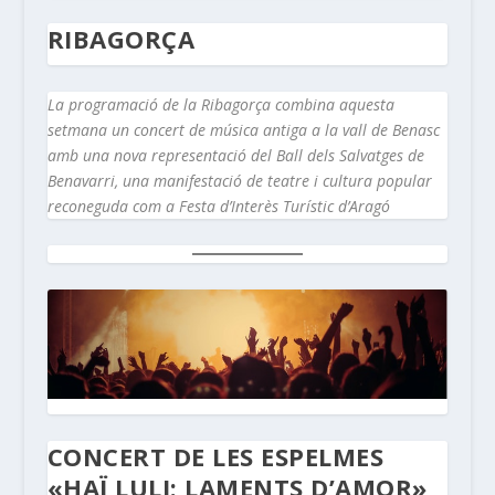
RIBAGORÇA
La programació de la Ribagorça combina aquesta
setmana un concert de música antiga a la vall de Benasc
amb una nova representació del Ball dels Salvatges de
Benavarri, una manifestació de teatre i cultura popular
reconeguda com a Festa d’Interès Turístic d’Aragó
CONCERT DE LES ESPELMES
«HAÏ LULI: LAMENTS D’AMOR»