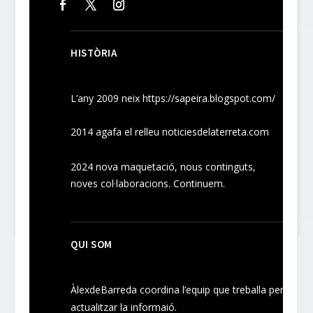
HISTÒRIA
L’any 2009 neix
https://sapeira.blogspot.com/
2014 agafa el relleu noticiesdelaterreta.com
2024
nova maquetació, nous
continguts
,
noves
col·laboracions
. Continuem.
QUI SOM
ÀlexdeBarreda coordina l’equip que treballa per
actualitzar la informaió.