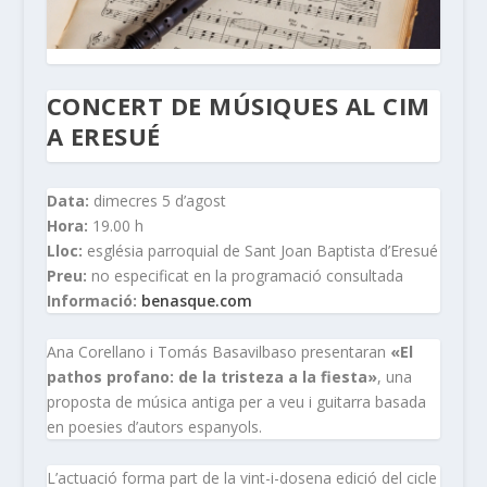
CONCERT DE MÚSIQUES AL CIM
A ERESUÉ
Data:
dimecres 5 d’agost
Hora:
19.00 h
Lloc:
església parroquial de Sant Joan Baptista d’Eresué
Preu:
no especificat en la programació consultada
Informació:
benasque.com
Ana Corellano i Tomás Basavilbaso presentaran
«El
pathos profano: de la tristeza a la fiesta»
, una
proposta de música antiga per a veu i guitarra basada
en poesies d’autors espanyols.
L’actuació forma part de la vint-i-dosena edició del cicle