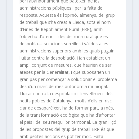
per l’abandonament que pateixen de les
administracions públiques i per la falta de
resposta. Aquesta és l’opinió, almenys, del grup
de treball que s’ha creat a Lleida, sota el nom
d’Eines de Repoblament Rural (ERR), amb
l’objectiu d’oferir —des del món rural que es
despobla— solucions senzilles i vàlides a les
administracions superiors amb les quals puguin
lluitar contra la despoblació. Han establert un
ampli conjunt de mesures, que haurien de ser
ateses per la Generalitat, i que suposarien un
gran pas per començar a solucionar el problema
des d’un marc de més autonomia municipal.
Lluitar contra la despoblació i l’envelliment dels
petits pobles de Catalunya, molts d’ells en risc
clar de desaparèixer, ha de formar part, a més,
de la transformació ecològica que ha d’afrontar
el país i del seu reequilibri territorial. La gran lliçó
de les propostes del grup de treball ERR és que
amb petites accions es pot fer molt. Falta