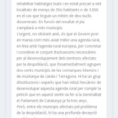
rehabilitar habitatges buits i en estat precari a vint
localitats de menys de 50o habitants o de 3.000
en el cas que tinguin un mínim de deu nuclis
disseminats. En funció del resultat el pla
s’ampliarà a més municipis.
L’urgent, no obstant això, és que el Govern posi
en marxa com més aviat millor una agenda rural,
en línia amb l’agenda rural europea, per concretar
i coordinar el conjunt d’actuacions necessàries
per al desenvolupament dels territoris afectats
per la despoblació, que fonamentalment agrupen
dos-cents municipis de les comarques interiors i
de muntanya de Lleida i Tarragona. Hi ha un grup
d’institucions i experts que han rebut l’encàrrec de
desenvolupar aquesta agenda rural per complir la
petició que en aquest sentit va fer a la Generalitat
el Parlament de Catalunya ja fa tres anys.
Però, entre els municipis afectats pel problema
de la despoblació, hi ha una profunda decepció