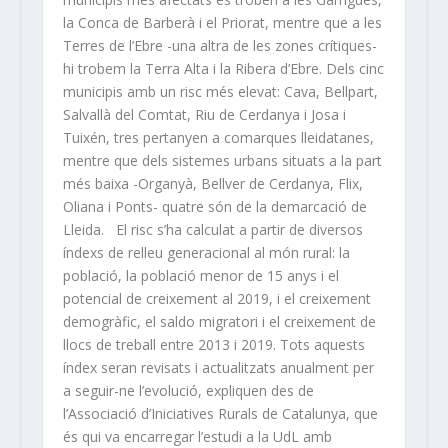
la Conca de Barberà i el Priorat, mentre que a les
Terres de l’Ebre -una altra de les zones crítiques-
hi trobem la Terra Alta i la Ribera d’Ebre. Dels cinc
municipis amb un risc més elevat: Cava, Bellpart,
Salvallà del Comtat, Riu de Cerdanya i Josa i
Tuixén, tres pertanyen a comarques lleidatanes,
mentre que dels sistemes urbans situats a la part
més baixa -Organyà, Bellver de Cerdanya, Flix,
Oliana i Ponts- quatre són de la demarcació de
Lleida. El risc s’ha calculat a partir de diversos
índexs de relleu generacional al món rural: la
població, la població menor de 15 anys i el
potencial de creixement al 2019, i el creixement
demogràfic, el saldo migratori i el creixement de
llocs de treball entre 2013 i 2019. Tots aquests
índex seran revisats i actualitzats anualment per
a seguir-ne l’evolució, expliquen des de
l’Associació d’Iniciatives Rurals de Catalunya, que
és qui va encarregar l’estudi a la UdL amb