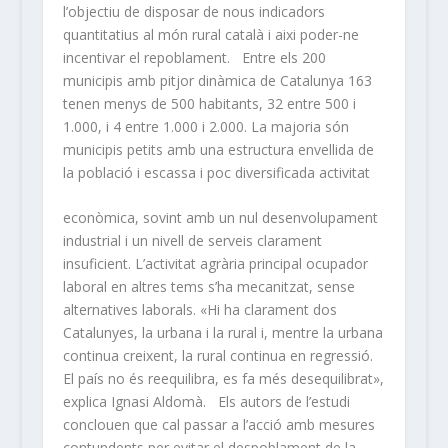
l’objectiu de disposar de nous indicadors
quantitatius al món rural català i aixi poder-ne
incentivar el repoblament. Entre els 200
municipis amb pitjor dinàmica de Catalunya 163
tenen menys de 500 habitants, 32 entre 500 i
1.000, i 4 entre 1.000 i 2.000. La majoria són
municipis petits amb una estructura envellida de
la població i escassa i poc diversificada activitat
econòmica, sovint amb un nul desenvolupament
industrial i un nivell de serveis clarament
insuficient. L’activitat agrària principal ocupador
laboral en altres tems s’ha mecanitzat, sense
alternatives laborals. «Hi ha clarament dos
Catalunyes, la urbana i la rural i, mentre la urbana
continua creixent, la rural continua en regressió.
El país no és reequilibra, es fa més desequilibrat»,
explica Ignasi Aldomà. Els autors de l’estudi
conclouen que cal passar a l’acció amb mesures
contundents per evitar el despoblament de la