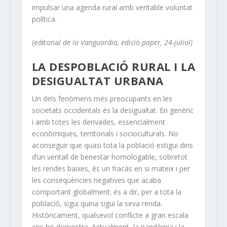
impulsar una agenda rural amb veritable voluntat
política.
(editoria
l de la Vanguardia, edició paper, 24-juliol)
LA DESPOBLACIÓ RURAL I LA
DESIGUALTAT URBANA
Un dels fenòmens més preocupants en les
societats occidentals és la desigualtat. En genèric
i amb totes les derivades, essencialment
econòmiques, territorials i socioculturals. No
aconseguir que quasi tota la població estigui dins
d’un ventall de benestar homologable, sobretot
les rendes baixes, és un fracàs en si mateix i per
les conseqüències negatives que acaba
comportant globalment; és a dir, per a tota la
població, sigui quina sigui la seva renda.
Històricament, qualsevol conflicte a gran escala
ens ho demostra. Actualment, la pandèmia i la