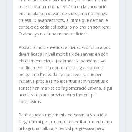
recerca d’una màxima eficàcia en la vacunació
ens ho planten davant dels ulls amb no menys
cruesa. O avancem tots, al ritme que demani el
context de cada col·lectiu, o no ens en sortirem.
O almenys no d’una manera eficient.
Població molt envellida, activitat econòmica poc
diversificada i nivell molt baix de serveis en són
els elements claus. Justament la pandèmia –el
confinament– ha donat aire a alguns pobles
petits amb l’arribada de nous veïns, que per
iniciativa pròpia (amb incentius administratius o
sense) han marxat de l’aglomeració urbana, sigui
accelerant plans previs o directament pel
coronavirus.
Però aquests moviments no seran la solució a
llarg termini per al reequilibri territorial mentre no
hi hagi una millora, si es vol progressiva però