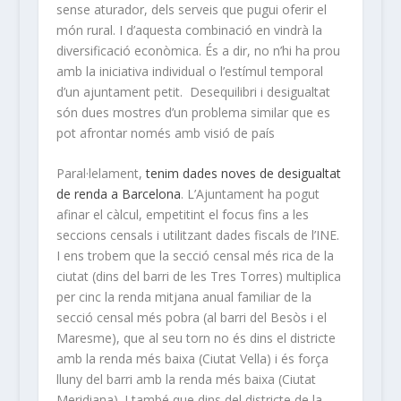
sense aturador, dels serveis que pugui oferir el
món rural. I d’aquesta combinació en vindrà la
diversificació econòmica. És a dir, no n’hi ha prou
amb la iniciativa individual o l’estímul temporal
d’un ajuntament petit. Desequilibri i desigualtat
són dues mostres d’un problema similar que es
pot afrontar només amb visió de país
Paral·lelament,
tenim dades noves de desigualtat
de renda a Barcelona
. L’Ajuntament ha pogut
afinar el càlcul, empetitint el focus fins a les
seccions censals i utilitzant dades fiscals de l’INE.
I ens trobem que la secció censal més rica de la
ciutat (dins del barri de les Tres Torres) multiplica
per cinc la renda mitjana anual familiar de la
secció censal més pobra (al barri del Besòs i el
Maresme), que al seu torn no és dins el districte
amb la renda més baixa (Ciutat Vella) i és força
lluny del barri amb la renda més baixa (Ciutat
Meridiana). I també que dins del districte de la