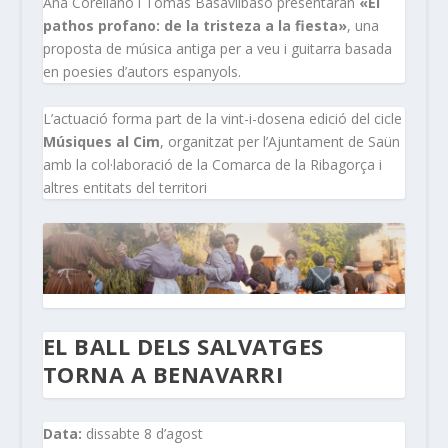
Ana Corellano i Tomás Basavilbaso presentaran
«El
pathos profano: de la tristeza a la fiesta»
, una
proposta de música antiga per a veu i guitarra basada
en poesies d’autors espanyols.
L’actuació forma part de la vint-i-dosena edició del cicle
Músiques al Cim
, organitzat per l’Ajuntament de Saün
amb la col·laboració de la Comarca de la Ribagorça i
altres entitats del territori
EL BALL DELS SALVATGES
TORNA A BENAVARRI
Data:
dissabte 8 d’agost