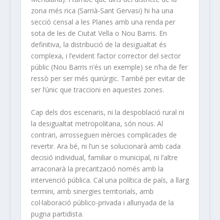
zona més rica (Sarrià-Sant Gervasi) hi ha una
secció censal a les Planes amb una renda per
sota de les de Ciutat Vella o Nou Barris. En
definitiva, la distribució de la desigualtat és
complexa, i l’evident factor corrector del sector
públic (Nou Barris n’és un exemple) se n’ha de fer
ressò per ser més quirúrgic. També per evitar de
ser l’únic que traccioni en aquestes zones.
Cap dels dos escenaris, ni la despoblació rural ni
la desigualtat metropolitana, són nous. Al
contrari, arrosseguen inèrcies complicades de
revertir. Ara bé, ni l’un se solucionarà amb cada
decisió individual, familiar o municipal, ni l’altre
arraconarà la precarització només amb la
intervenció pública. Cal una política de país, a llarg
termini, amb sinergies territorials, amb
col·laboració público-privada i allunyada de la
pugna partidista.