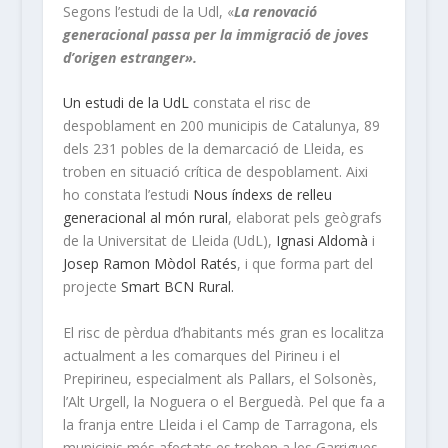
Segons l’estudi de la Udl, «
La renovació
generacional passa per la immigració de joves
d’origen estranger».
Un estudi de la UdL
constata el risc de
despoblament en 200 municipis de Catalunya, 89
dels 231 pobles de la demarcació de Lleida, es
troben en situació crítica de despoblament. Aixi
ho constata l’estudi
Nous índexs de relleu
generacional al món rural
, elaborat pels geògrafs
de la Universitat de Lleida (UdL),
Ignasi Aldomà
i
Josep Ramon Mòdol Ratés
, i que forma part del
projecte
Smart BCN Rural.
El risc de pèrdua d’habitants més gran es localitza
actualment a les comarques del Pirineu i el
Prepirineu, especialment als Pallars, el Solsonès,
l’Alt Urgell, la Noguera o el Berguedà. Pel que fa a
la franja entre Lleida i el Camp de Tarragona, els
municipis més afectats es troben a les Garrigues,