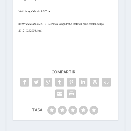
Noticia agafada de ABC.es
http://www.abc.es/20121026/local-aragon/abci-belloch-pide-catalan-tenga-
201210262056.html
COMPARTIR:
TASA: