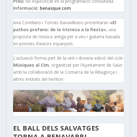
Preu:
no especificat en la programació consultada
Informació:
benasque.com
Ana Corellano i Tomás Basavilbaso presentaran
«El
pathos profano: de la tristeza a la fiesta»
, una
proposta de música antiga per a veu i guitarra basada
en poesies d’autors espanyols.
L’actuació forma part de la vint-i-dosena edició del cicle
Músiques al Cim
, organitzat per l’Ajuntament de Saün
amb la col·laboració de la Comarca de la Ribagorça i
altres entitats del territori
EL BALL DELS SALVATGES
TORNA A BENAVARRI