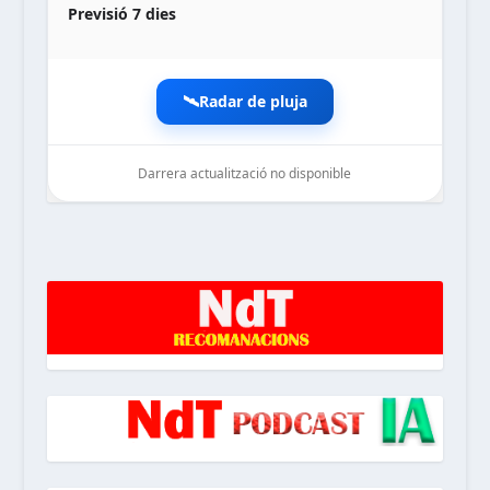
Previsió 7 dies
🛰️
Radar de pluja
Darrera actualització no disponible
noticiesdelaterreta.com