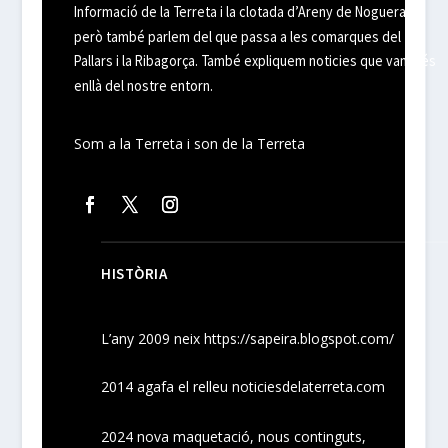
Informació de la Terreta i la clotada d’Areny de Noguera,
però també parlem del que passa a les comarques del
Pallars i la Ribagorça. També expliquem noticies que van més
enllà del nostre entorn.
Som a la Terreta i son de la Terreta
HISTÒRIA
L’any 2009 neix
https://sapeira.blogspot.com/
2014 agafa el relleu noticiesdelaterreta.com
2024
nova maquetació, nous
continguts
,