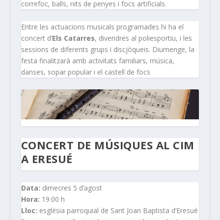
correfoc, balls, nits de penyes i focs artificials.
Entre les actuacions musicals programades hi ha el
concert d’
Els Catarres
, divendres al poliesportiu, i les
sessions de diferents grups i discjòqueis. Diumenge, la
festa finalitzarà amb activitats familiars, música,
danses, sopar popular i el castell de focs
CONCERT DE MÚSIQUES AL CIM
A ERESUÉ
Data:
dimecres 5 d’agost
Hora:
19.00 h
Lloc:
església parroquial de Sant Joan Baptista d’Eresué