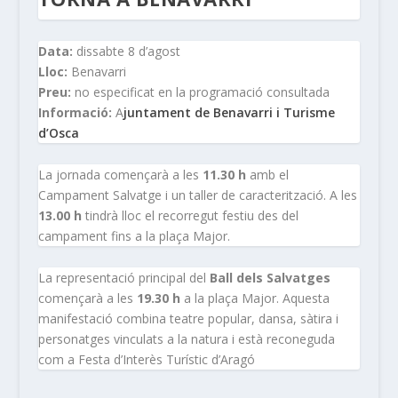
Data:
dissabte 8 d’agost
Lloc:
Benavarri
Preu:
no especificat en la programació consultada
Informació:
A
juntament de Benavarri i Turisme
d’Osca
La jornada començarà a les
11.30 h
amb el
Campament Salvatge i un taller de caracterització. A les
13.00 h
tindrà lloc el recorregut festiu des del
campament fins a la plaça Major.
La representació principal del
Ball dels Salvatges
començarà a les
19.30 h
a la plaça Major. Aquesta
manifestació combina teatre popular, dansa, sàtira i
personatges vinculats a la natura i està reconeguda
com a Festa d’Interès Turístic d’Aragó