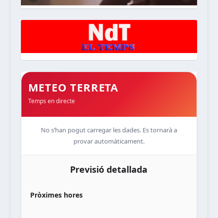
METEO TERRETA
Temps en directe
No s’han pogut carregar les dades. Es tornarà a
provar automàticament.
Previsió detallada
Pròximes hores