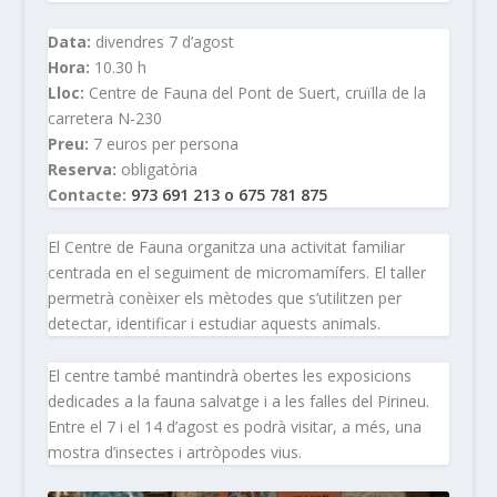
Data:
divendres 7 d’agost
Hora:
10.30 h
Lloc:
Centre de Fauna del Pont de Suert, cruïlla de la
carretera N-230
Preu:
7 euros per persona
Reserva:
obligatòria
Contacte:
973 691 213 o 675 781 875
El Centre de Fauna organitza una activitat familiar
centrada en el seguiment de micromamífers. El taller
permetrà conèixer els mètodes que s’utilitzen per
detectar, identificar i estudiar aquests animals.
El centre també mantindrà obertes les exposicions
dedicades a la fauna salvatge i a les falles del Pirineu.
Entre el 7 i el 14 d’agost es podrà visitar, a més, una
mostra d’insectes i artròpodes vius.