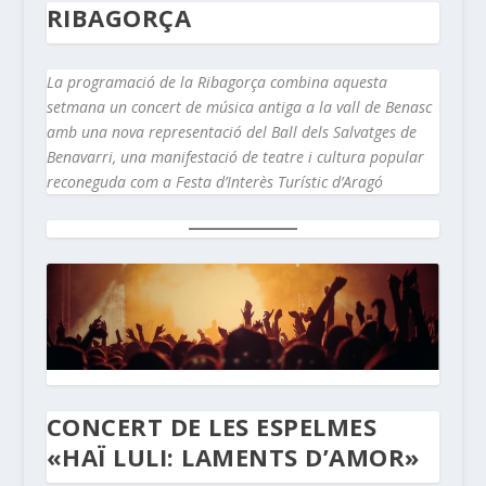
RIBAGORÇA
La programació de la Ribagorça combina aquesta
setmana un concert de música antiga a la vall de Benasc
amb una nova representació del Ball dels Salvatges de
Benavarri, una manifestació de teatre i cultura popular
reconeguda com a Festa d’Interès Turístic d’Aragó
CONCERT DE LES ESPELMES
«HAÏ LULI: LAMENTS D’AMOR»