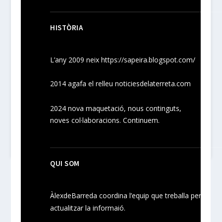
HISTÒRIA
L’any 2009 neix
https://sapeira.blogspot.com/
2014 agafa el relleu noticiesdelaterreta.com
2024
nova maquetació, nous
continguts
,
noves
col·laboracions
. Continuem.
QUI SOM
ÀlexdeBarreda coordina l’equip que treballa per
actualitzar la informaió.