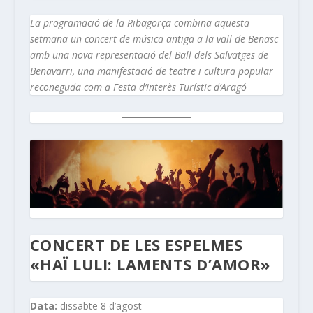
La programació de la Ribagorça combina aquesta
setmana un concert de música antiga a la vall de Benasc
amb una nova representació del Ball dels Salvatges de
Benavarri, una manifestació de teatre i cultura popular
reconeguda com a Festa d’Interès Turístic d’Aragó
CONCERT DE LES ESPELMES
«HAÏ LULI: LAMENTS D’AMOR»
Data:
dissabte 8 d’agost