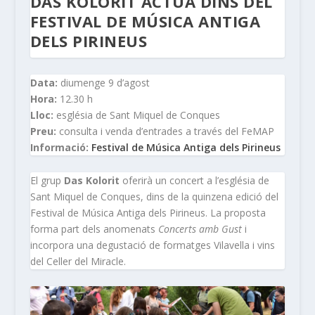
DAS KOLORIT ACTUA DINS DEL
FESTIVAL DE MÚSICA ANTIGA
DELS PIRINEUS
Data:
diumenge 9 d’agost
Hora:
12.30 h
Lloc:
església de Sant Miquel de Conques
Preu:
consulta i venda d’entrades a través del FeMAP
Informació:
Festival de Música Antiga dels Pirineus
El grup
Das Kolorit
oferirà un concert a l’església de
Sant Miquel de Conques, dins de la quinzena edició del
Festival de Música Antiga dels Pirineus. La proposta
forma part dels anomenats
Concerts amb Gust
i
incorpora una degustació de formatges Vilavella i vins
del Celler del Miracle.