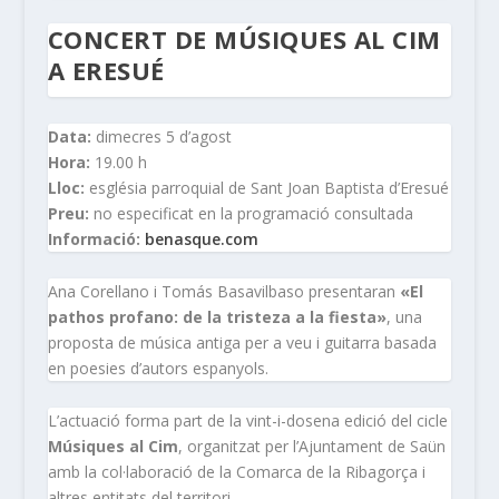
CONCERT DE MÚSIQUES AL CIM
A ERESUÉ
Data:
dimecres 5 d’agost
Hora:
19.00 h
Lloc:
església parroquial de Sant Joan Baptista d’Eresué
Preu:
no especificat en la programació consultada
Informació:
benasque.com
Ana Corellano i Tomás Basavilbaso presentaran
«El
pathos profano: de la tristeza a la fiesta»
, una
proposta de música antiga per a veu i guitarra basada
en poesies d’autors espanyols.
L’actuació forma part de la vint-i-dosena edició del cicle
Músiques al Cim
, organitzat per l’Ajuntament de Saün
amb la col·laboració de la Comarca de la Ribagorça i
altres entitats del territori