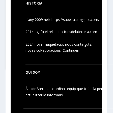
HISTÒRIA
L’any 2009 neix
https://sapeira.blogspot.com/
2014 agafa el relleu noticiesdelaterreta.com
2024
nova maquetació, nous
continguts
,
noves
col·laboracions
. Continuem.
QUI SOM
ÀlexdeBarreda coordina l’equip que treballa per
actualitzar la informaió.