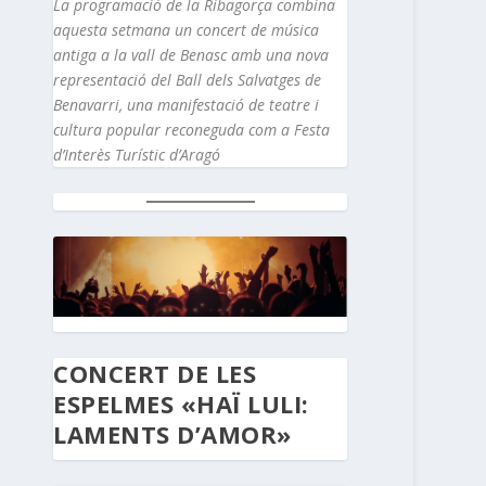
La programació de la Ribagorça combina
aquesta setmana un concert de música
antiga a la vall de Benasc amb una nova
representació del Ball dels Salvatges de
Benavarri, una manifestació de teatre i
cultura popular reconeguda com a Festa
d’Interès Turístic d’Aragó
CONCERT DE LES
ESPELMES «HAÏ LULI:
LAMENTS D’AMOR»