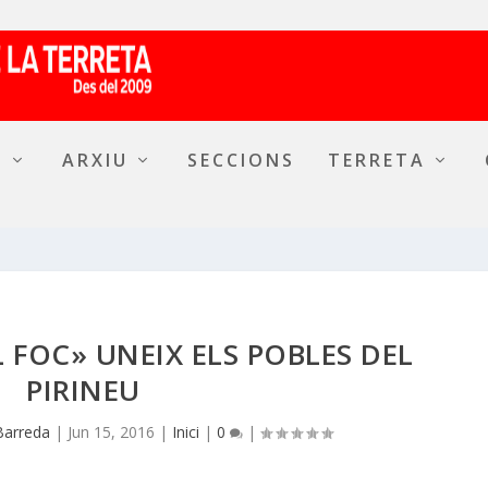
A
ARXIU
SECCIONS
TERRETA
 FOC» UNEIX ELS POBLES DEL
PIRINEU
Barreda
|
Jun 15, 2016
|
Inici
|
0
|