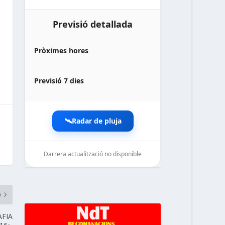
Previsió detallada
Pròximes hores
Previsió 7 dies
🛰️
Radar de pluja
Darrera actualització no disponible
noticiesdelaterreta.com
O
AFIA