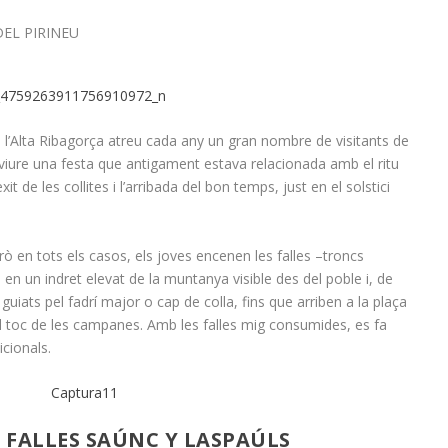
l’Alta Ribagorça atreu cada any un gran nombre de visitants de
eviure una festa que antigament estava relacionada amb el ritu
xit de les collites i l’arribada del bon temps, just en el solstici
rò en tots els casos, els joves encenen les falles –troncs
en un indret elevat de la muntanya visible des del poble i, de
guiats pel fadrí major o cap de colla, fins que arriben a la plaça
l toc de les campanes. Amb les falles mig consumides, es fa
cionals.
S FALLES SAÚNC Y LASPAÚLS