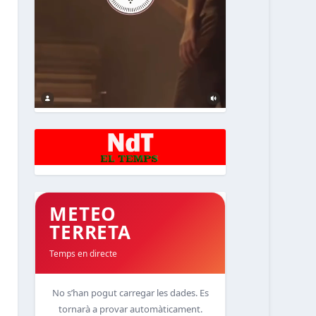
METEO
TERRETA
Temps en directe
No s’han pogut carregar les dades. Es
tornarà a provar automàticament.