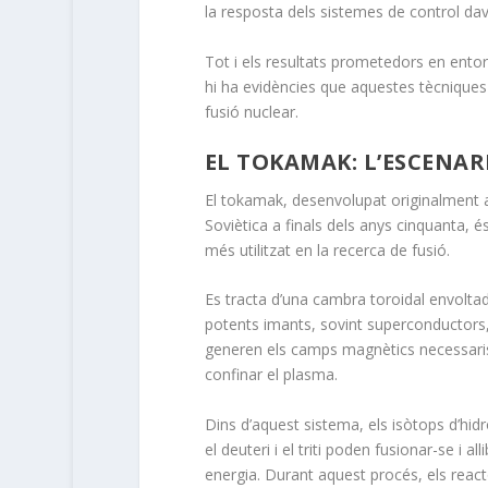
la resposta dels sistemes de control dava
Tot i els resultats prometedors en ento
hi ha evidències que aquestes tècniques 
fusió nuclear.
EL TOKAMAK: L’ESCENARI
El tokamak, desenvolupat originalment a
Soviètica a finals dels anys cinquanta, é
més utilitzat en la recerca de fusió.
Es tracta d’una cambra toroidal envolta
potents imants, sovint superconductors
generen els camps magnètics necessari
confinar el plasma.
Dins d’aquest sistema, els isòtops d’hi
el deuteri i el triti poden fusionar-se i all
energia. Durant aquest procés, els reac