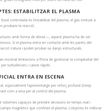
PTES: ESTABILITZAR EL PLASMA
 fusió controlada és l’estabilitat del plasma, el gas ionitzat a
 produeix la reacció.
ructures amb forma de dònut—, aquest plasma ha de ser
ensos. Si el plasma entra en contacte amb les parets del
acció s’atura i poden produir-se danys estructurals.
n mostrat limitacions a l’hora de gestionar la complexitat del
er turbulències i canvis ràpids.
FICIAL ENTRA EN ESCENA
ficial, especialment l’aprenentatge per reforç profund (Deep
rant com a eina per al control del plasma.
 sistemes capaços de prendre decisions en temps real i
 camps magnètics que confinen el plasma. L’objectiu és millorar