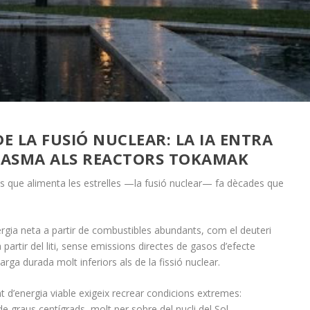
DE LA FUSIÓ NUCLEAR: LA IA ENTRA
PLASMA ALS REACTORS TOKAMAK
és que alimenta les estrelles —la fusió nuclear— fa dècades que
rgia neta a partir de combustibles abundants, com el deuteri
 a partir del liti, sense emissions directes de gasos d’efecte
arga durada molt inferiors als de la fissió nuclear.
 d’energia viable exigeix recrear condicions extremes:
e graus centígrads, molt per sobre del nucli del Sol.