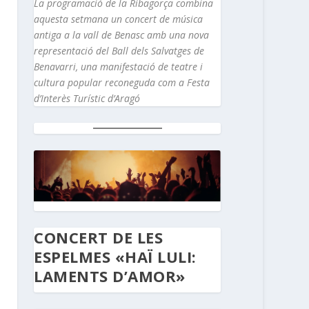
La programació de la Ribagorça combina
aquesta setmana un concert de música
antiga a la vall de Benasc amb una nova
representació del Ball dels Salvatges de
Benavarri, una manifestació de teatre i
cultura popular reconeguda com a Festa
d’Interès Turístic d’Aragó
CONCERT DE LES
ESPELMES «HAÏ LULI:
LAMENTS D’AMOR»