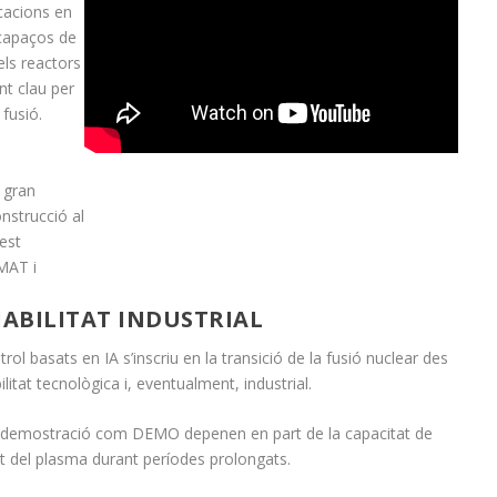
cacions en
capaços de
els reactors
ent clau per
fusió.
 gran
nstrucció al
est
MAT i
IABILITAT INDUSTRIAL
l basats en IA s’inscriu en la transició de la fusió nuclear des
ilitat tecnològica i, eventualment, industrial.
e demostració com DEMO depenen en part de la capacitat de
 del plasma durant períodes prolongats.