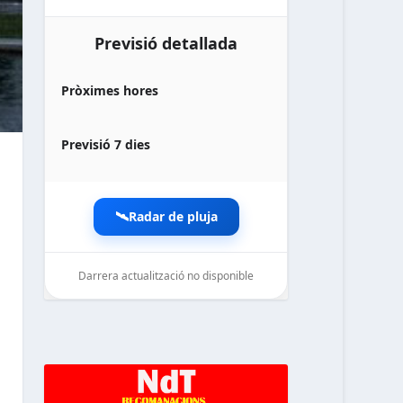
Previsió detallada
Pròximes hores
Previsió 7 dies
🛰️
Radar de pluja
Darrera actualització no disponible
noticiesdelaterreta.com