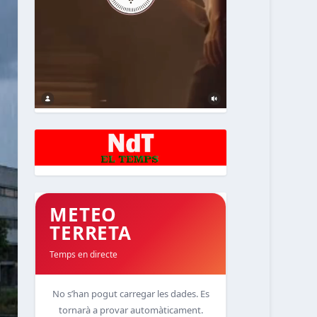
METEO
TERRETA
Temps en directe
No s’han pogut carregar les dades. Es
tornarà a provar automàticament.