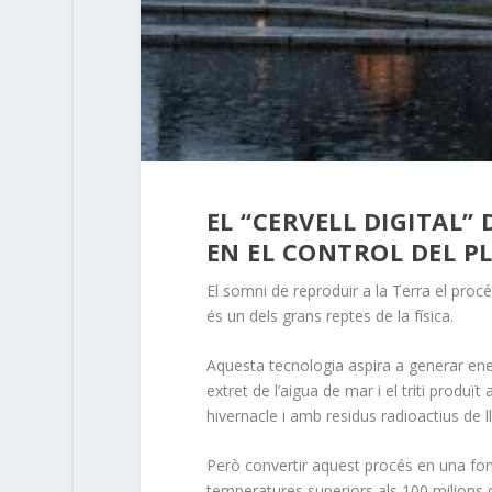
EL “CERVELL DIGITAL” 
EN EL CONTROL DEL 
El somni de reproduir a la Terra el proc
és un dels grans reptes de la física.
Aquesta tecnologia aspira a generar ene
extret de l’aigua de mar i el triti produït
hivernacle i amb residus radioactius de ll
Però convertir aquest procés en una font
temperatures superiors als 100 milions d