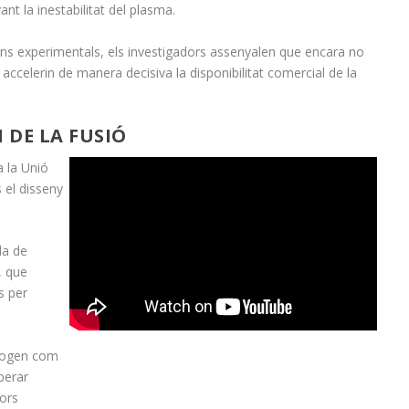
nt la inestabilitat del plasma.
rns experimentals, els investigadors assenyalen que encara no
accelerin de manera decisiva la disponibilitat comercial de la
 DE LA FUSIÓ
 la Unió
s el disseny
da de
, que
s per
drogen com
iberar
tors