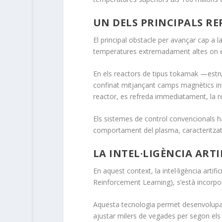
UN DELS PRINCIPALS RE
El principal obstacle per avançar cap a la
temperatures extremadament altes on es
En els reactors de tipus tokamak —est
confinat mitjançant camps magnètics int
reactor, es refreda immediatament, la re
Els sistemes de control convencionals ha
comportament del plasma, caracteritzat p
LA INTEL·LIGÈNCIA ARTI
En aquest context, la intel·ligència arti
Reinforcement Learning), s’està incorpo
Aquesta tecnologia permet desenvolupar
ajustar milers de vegades per segon els