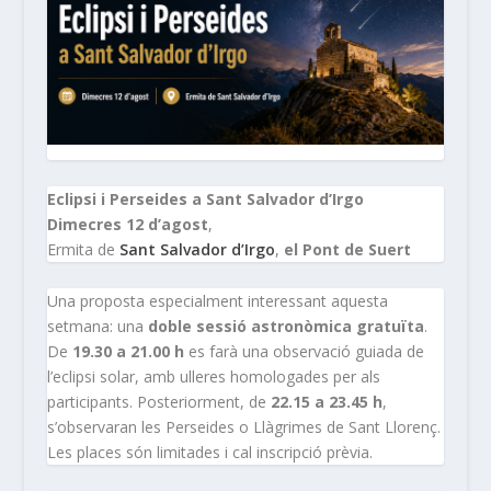
Eclipsi i Perseides a Sant Salvador d’Irgo
Dimecres 12 d’agost
,
Ermita de
Sant Salvador d’Irgo
,
el Pont de Suert
Una proposta especialment interessant aquesta
setmana: una
doble sessió astronòmica gratuïta
.
De
19.30 a 21.00 h
es farà una observació guiada de
l’eclipsi solar, amb ulleres homologades per als
participants. Posteriorment, de
22.15 a 23.45 h
,
s’observaran les Perseides o Llàgrimes de Sant Llorenç.
Les places són limitades i cal inscripció prèvia.