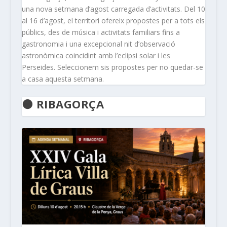
una nova setmana d’agost carregada d’activitats. Del 10
al 16 d’agost, el territori ofereix propostes per a tots els
públics, des de música i activitats familiars fins a
gastronomia i una excepcional nit d’observació
astronòmica coincidint amb l’eclipsi solar i les
Perseides. Seleccionem sis propostes per no quedar-se
a casa aquesta setmana.
🟠 RIBAGORÇA