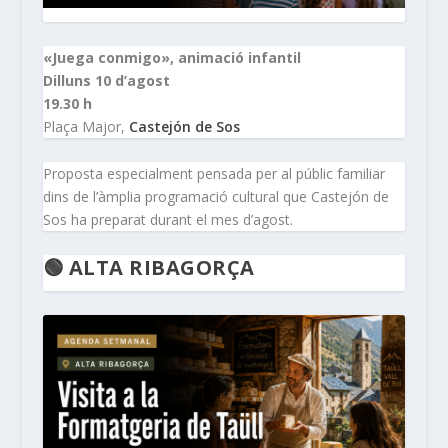
«Juega conmigo», animació infantil
Dilluns 10 d’agost
19.30 h
Plaça Major,
Castejón de Sos
Proposta especialment pensada per al públic familiar
dins de l’àmplia programació cultural que Castejón de
Sos ha preparat durant el mes d’agost.
🟢 ALTA RIBAGORÇA