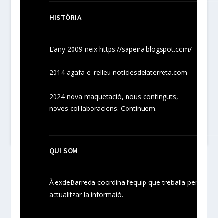
HISTÒRIA
L’any 2009 neix
https://sapeira.blogspot.com/
2014 agafa el relleu noticiesdelaterreta.com
2024
nova maquetació, nous
continguts
,
noves
col·laboracions
. Continuem.
QUI SOM
ÀlexdeBarreda coordina l’equip que treballa per
actualitzar la informaió.