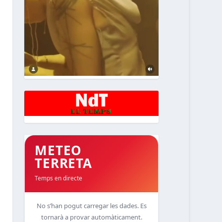
METEO
TERRETA
Temps en directe
No s’han pogut carregar les dades. Es
tornarà a provar automàticament.