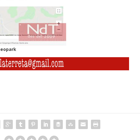
Geopark
: