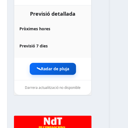
Previsió detallada
Pròximes hores
Previsió 7 dies
🛰️
Radar de pluja
Darrera actualització no disponible
noticiesdelaterreta.com