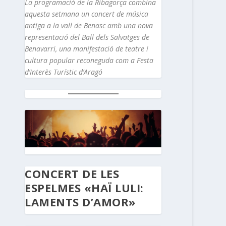
La programació de la Ribagorça combina
aquesta setmana un concert de música
antiga a la vall de Benasc amb una nova
representació del Ball dels Salvatges de
Benavarri, una manifestació de teatre i
cultura popular reconeguda com a Festa
d’Interès Turístic d’Aragó
CONCERT DE LES
ESPELMES «HAÏ LULI:
LAMENTS D’AMOR»