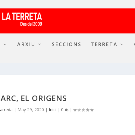
A
ARXIU
SECCIONS
TERRETA
ARC, EL ORIGENS
Barreda
|
May 29, 2020
|
Inici
|
0
|