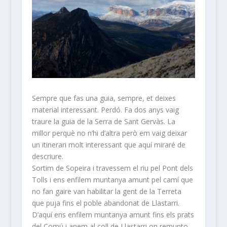
Sempre que fas una guia, sempre, et deixes
material interessant. Perdó. Fa dos anys vaig
traure la guia de la Serra de Sant Gervàs. La
millor perquè no n’hi d’altra però em vaig deixar
un itinerari molt interessant que aquí miraré de
descriure.
Sortim de Sopeira i travessem el riu pel Pont dels
Tolls i ens enfilem muntanya amunt pel camí que
no fan gaire van habilitar la gent de la Terreta
que puja fins el poble abandonat de Llastarri.
D’aquí ens enfilem muntanya amunt fins els prats
del Comú i anem al coll de Llastarri on remunto