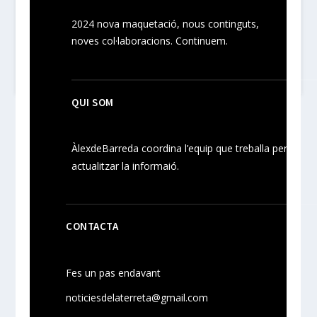
2024
nova maquetació, nous
continguts
,
noves
col·laboracions
. Continuem.
QUI SOM
ÀlexdeBarreda coordina l’equip que treballa per
actualitzar la informaió.
CONTACTA
Fes un pas endavant
noticiesdelaterreta@gmail.com