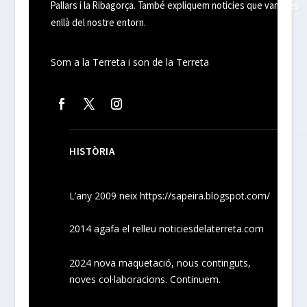
Pallars i la Ribagorça. També expliquem noticies que van més
enllà del nostre entorn.
Som a la Terreta i son de la Terreta
HISTÒRIA
L’any 2009 neix
https://sapeira.blogspot.com/
2014 agafa el relleu noticiesdelaterreta.com
2024
nova maquetació, nous
continguts
,
noves
col·laboracions
. Continuem.