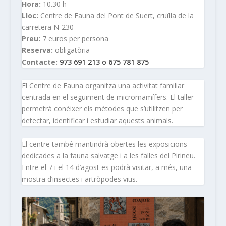
Hora:
10.30 h
Lloc:
Centre de Fauna del Pont de Suert, cruïlla de la
carretera N-230
Preu:
7 euros per persona
Reserva:
obligatòria
Contacte:
973 691 213 o 675 781 875
El Centre de Fauna organitza una activitat familiar
centrada en el seguiment de micromamífers. El taller
permetrà conèixer els mètodes que s’utilitzen per
detectar, identificar i estudiar aquests animals.
El centre també mantindrà obertes les exposicions
dedicades a la fauna salvatge i a les falles del Pirineu.
Entre el 7 i el 14 d’agost es podrà visitar, a més, una
mostra d’insectes i artròpodes vius.