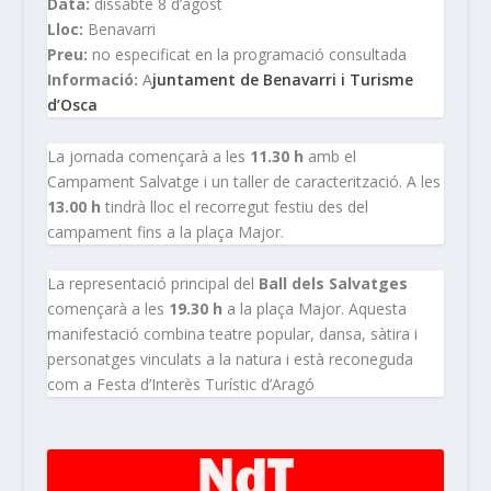
Data:
dissabte 8 d’agost
Lloc:
Benavarri
Preu:
no especificat en la programació consultada
Informació:
A
juntament de Benavarri i Turisme
d’Osca
La jornada començarà a les
11.30 h
amb el
Campament Salvatge i un taller de caracterització. A les
13.00 h
tindrà lloc el recorregut festiu des del
campament fins a la plaça Major.
La representació principal del
Ball dels Salvatges
començarà a les
19.30 h
a la plaça Major. Aquesta
manifestació combina teatre popular, dansa, sàtira i
personatges vinculats a la natura i està reconeguda
com a Festa d’Interès Turístic d’Aragó