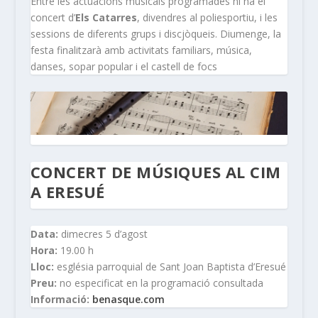
Entre les actuacions musicals programades hi ha el
concert d’
Els Catarres
, divendres al poliesportiu, i les
sessions de diferents grups i discjòqueis. Diumenge, la
festa finalitzarà amb activitats familiars, música,
danses, sopar popular i el castell de focs
CONCERT DE MÚSIQUES AL CIM
A ERESUÉ
Data:
dimecres 5 d’agost
Hora:
19.00 h
Lloc:
església parroquial de Sant Joan Baptista d’Eresué
Preu:
no especificat en la programació consultada
Informació:
benasque.com