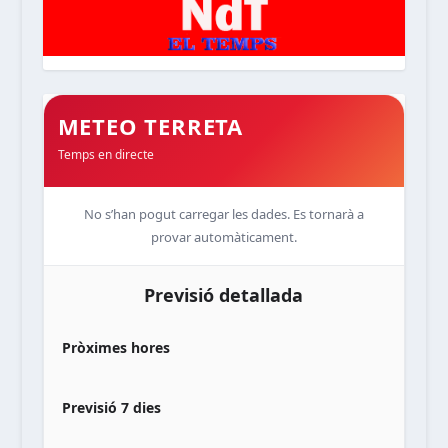
METEO TERRETA
Temps en directe
No s’han pogut carregar les dades. Es tornarà a
provar automàticament.
Previsió detallada
Pròximes hores
Previsió 7 dies