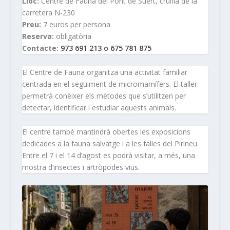
Lloc:
Centre de Fauna del Pont de Suert, cruïlla de la
carretera N-230
Preu:
7 euros per persona
Reserva:
obligatòria
Contacte:
973 691 213 o 675 781 875
El Centre de Fauna organitza una activitat familiar
centrada en el seguiment de micromamífers. El taller
permetrà conèixer els mètodes que s’utilitzen per
detectar, identificar i estudiar aquests animals.
El centre també mantindrà obertes les exposicions
dedicades a la fauna salvatge i a les falles del Pirineu.
Entre el 7 i el 14 d’agost es podrà visitar, a més, una
mostra d’insectes i artròpodes vius.