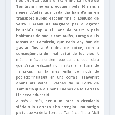
i es prioritzi abans el tram fins La Torre de
Tamúrcia i no es preocupin pels 16 nens i
nenes d’Aulàs que cada dia han d’anar en
transport públic escolar fins a Espluga de
Serra i Areny
de Noguera per a agafar
l’autobús cap a El Pont de Suert o pels
habitants de nuclis com Aulàs, Torogó o Els
Masos de Tamúrcia, que cada any han de
gastar fins a 6 rodes de cotxe, com a
conseqüència del mal estat de les vies
. A
més a més,denunciem públicament que l’obra
que s’està realitzant no finalitza a la Torre de
Tamúrcia, ho fa més enllà del nucli de
població,finalitzant en uns corrals,
afavorint
abans als veïns i veïnes de la Torre de
Tamúrcia que als nens i nenes de la Terreta
i la seva educació
.
A més a més,
per a millorar la circulació
viària a la Terreta s’ha arreglat una antiga
pista
que va de la Torre de Tamúrcia fins al Molí