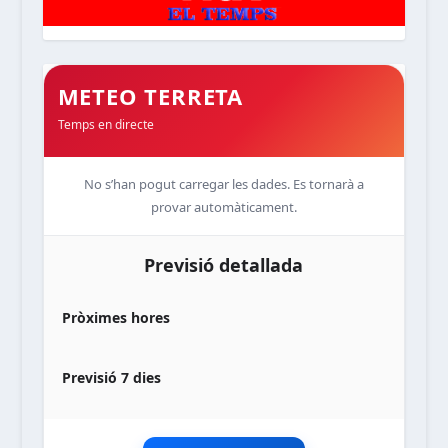
METEO TERRETA
Temps en directe
No s’han pogut carregar les dades. Es tornarà a
provar automàticament.
Previsió detallada
Pròximes hores
Previsió 7 dies