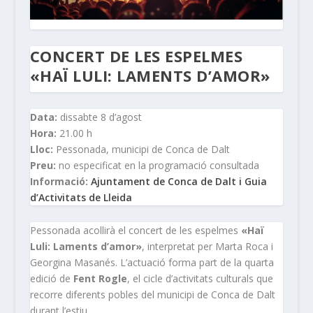
CONCERT DE LES ESPELMES
«HAÏ LULI: LAMENTS D’AMOR»
Data:
dissabte 8 d’agost
Hora:
21.00 h
Lloc:
Pessonada, municipi de Conca de Dalt
Preu:
no especificat en la programació consultada
Informació:
Ajuntament de Conca de Dalt i Guia
d’Activitats de Lleida
Pessonada acollirà el concert de les espelmes
«Haï
Luli: Laments d’amor»
, interpretat per Marta Roca i
Georgina Masanés. L’actuació forma part de la quarta
edició de
Fent Rogle
, el cicle d’activitats culturals que
recorre diferents pobles del municipi de Conca de Dalt
durant l’estiu.