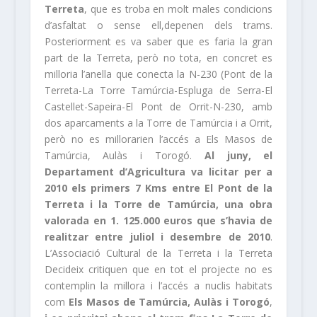
Terreta
, que es troba en molt males condicions
d’asfaltat o sense ell,depenen dels trams.
Posteriorment es va saber que es faria la gran
part de la Terreta, però no tota, en concret es
milloria l’anella que conecta la N-230 (Pont de la
Terreta-La Torre Tamúrcia-Espluga de Serra-El
Castellet-Sapeira-El Pont de Orrit-N-230, amb
dos aparcaments a la Torre de Tamúrcia i a Orrit,
però no es millorarien l’accés a Els Masos de
Tamúrcia, Aulàs i Torogó.
Al juny, el
Departament d’Agricultura va licitar per a
2010 els primers 7 Kms entre El Pont de la
Terreta i la Torre de Tamúrcia, una obra
valorada en 1. 125.000 euros que s’havia de
realitzar entre juliol i desembre de 2010
.
L’Associació Cultural de la Terreta i la Terreta
Decideix critiquen que en tot el projecte no es
contemplin la millora i l’accés a nuclis habitats
com
Els Masos de Tamúrcia, Aulàs i Torogó
,