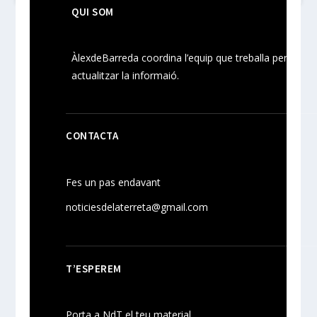
QUI SOM
ÀlexdeBarreda coordina l’equip que treballa per
actualitzar la informaió.
CONTACTA
Fes un pas endavant
noticiesdelaterreta@gmail.com
T’ESPEREM
Porta a NdT el teu material.