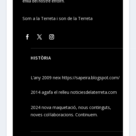
enllà del nostre entorn.
Som a la Terreta i son de la Terreta
HISTÒRIA
L’any 2009 neix
https://sapeira.blogspot.com/
2014 agafa el relleu noticiesdelaterreta.com
2024
nova maquetació, nous
continguts
,
noves
col·laboracions
. Continuem.