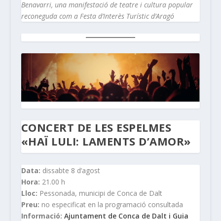
Benavarri, una manifestació de teatre i cultura popular
reconeguda com a Festa d’Interès Turístic d’Aragó
CONCERT DE LES ESPELMES
«HAÏ LULI: LAMENTS D’AMOR»
Data:
dissabte 8 d’agost
Hora:
21.00 h
Lloc:
Pessonada, municipi de Conca de Dalt
Preu:
no especificat en la programació consultada
Informació:
Ajuntament de Conca de Dalt i Guia