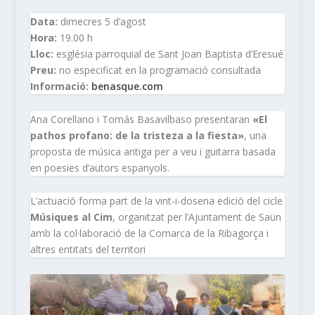
Data:
dimecres 5 d’agost
Hora:
19.00 h
Lloc:
església parroquial de Sant Joan Baptista d’Eresué
Preu:
no especificat en la programació consultada
Informació:
benasque.com
Ana Corellano i Tomás Basavilbaso presentaran
«El
pathos profano: de la tristeza a la fiesta»
, una
proposta de música antiga per a veu i guitarra basada
en poesies d’autors espanyols.
L’actuació forma part de la vint-i-dosena edició del cicle
Músiques al Cim
, organitzat per l’Ajuntament de Saün
amb la col·laboració de la Comarca de la Ribagorça i
altres entitats del territori