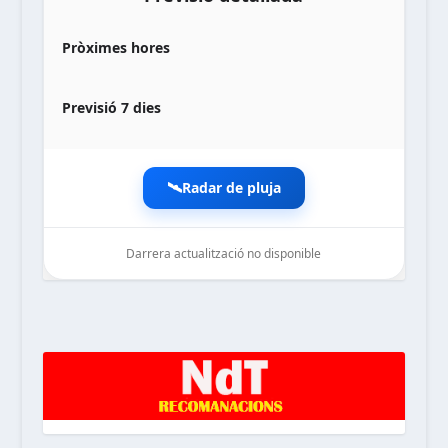
Pròximes hores
Previsió 7 dies
🛰️
Radar de pluja
Darrera actualització no disponible
noticiesdelaterreta.com