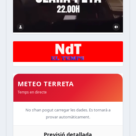
METEO TERRETA
Temps en directe
No s’han pogut carregar les dades. Es tornarà a
provar automàticament.
Previsió detallada