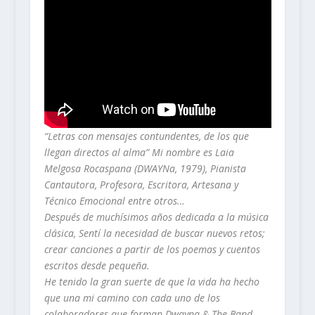
“Letras con mensajes contundentes, de los que
llegan directos al alma” Mi nombre es Laia
Melgosa Rocaspana (DWAYNa, 1979), Pianista
Cantautora, Profesora, Escritora, Artesana y
Técnico Emocional entre otros…
Después de muchísimos años dedicada a la música
clásica, Sentí la necesidad de buscar nuevos retos;
crear canciones a partir de los poemas y cuentos
escritos desde pequeña.
He tenido la gran suerte de que la vida ha hecho
que una mi camino con cada uno de los
colaboradores que forman Dwayna & The Band,