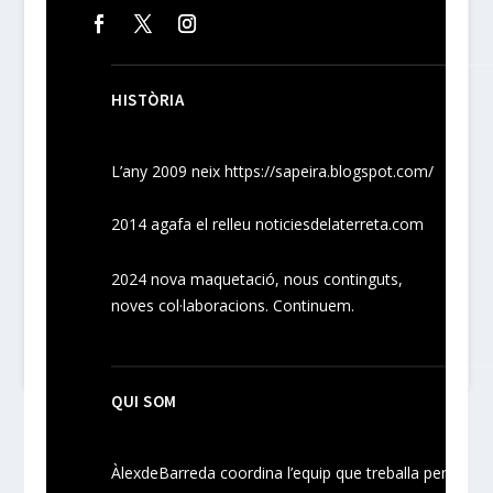
HISTÒRIA
L’any 2009 neix
https://sapeira.blogspot.com/
2014 agafa el relleu noticiesdelaterreta.com
2024
nova maquetació, nous
continguts
,
noves
col·laboracions
. Continuem.
QUI SOM
ÀlexdeBarreda coordina l’equip que treballa per