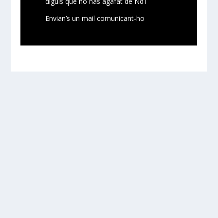
diguis que ho has agafat de NdT
Envian’s un mail comunicant-ho