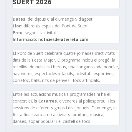
SUERT 2026
Dates:
del dijous 6 al diumenge 9 d’agost
Lloc:
diferents espais del Pont de Suert
Preu:
segons l’activitat
Informació:
noticiesdelaterreta.com
El Pont de Suert celebrarà quatre jornades d’activitats
dins de la Festa Major. El programa inclou el pregó, la
recollida de pubilles i hereus, una llonganissada popular,
havaneres, espectacles infantils, activitats esportives,
correfoc, balls, nits de penyes i focs artificials.
Entre les actuacions musicals programades hi ha el
concert d’
Els Catarres
, divendres al poliesportiu, i les
sessions de diferents grups i discjòqueis. Diumenge, la
festa finalitzarà amb activitats familiars, música,
danses, sopar popular i el castell de focs