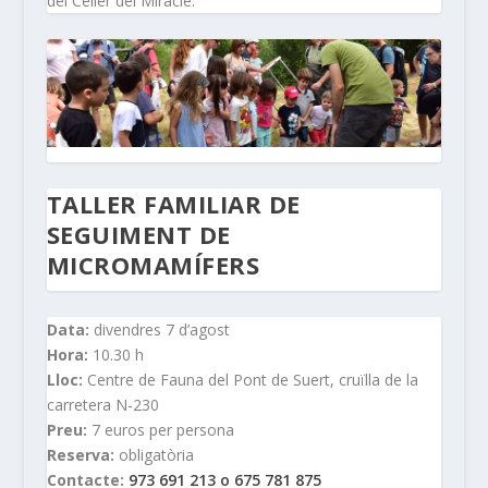
del Celler del Miracle.
TALLER FAMILIAR DE
SEGUIMENT DE
MICROMAMÍFERS
Data:
divendres 7 d’agost
Hora:
10.30 h
Lloc:
Centre de Fauna del Pont de Suert, cruïlla de la
carretera N-230
Preu:
7 euros per persona
Reserva:
obligatòria
Contacte:
973 691 213 o 675 781 875