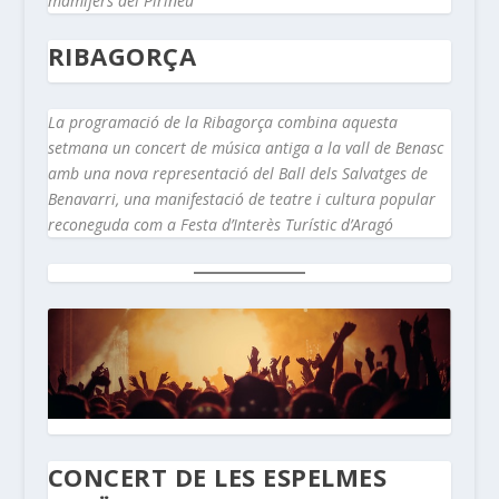
mamífers del Pirineu
RIBAGORÇA
La programació de la Ribagorça combina aquesta
setmana un concert de música antiga a la vall de Benasc
amb una nova representació del Ball dels Salvatges de
Benavarri, una manifestació de teatre i cultura popular
reconeguda com a Festa d’Interès Turístic d’Aragó
CONCERT DE LES ESPELMES