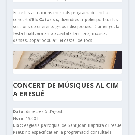
Entre les actuacions musicals programades hi ha el
concert d’
Els Catarres
, divendres al poliesportiu, i les
sessions de diferents grups i discjòqueis. Diumenge, la
festa finalitzarà amb activitats familiars, música,
danses, sopar popular i el castell de focs
CONCERT DE MÚSIQUES AL CIM
A ERESUÉ
Data:
dimecres 5 d’agost
Hora:
19.00 h
Lloc:
església parroquial de Sant Joan Baptista d’Eresué
Preu:
no especificat en la programació consultada