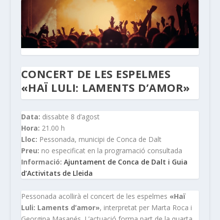
CONCERT DE LES ESPELMES
«HAÏ LULI: LAMENTS D’AMOR»
Data:
dissabte 8 d’agost
Hora:
21.00 h
Lloc:
Pessonada, municipi de Conca de Dalt
Preu:
no especificat en la programació consultada
Informació:
Ajuntament de Conca de Dalt i Guia
d’Activitats de Lleida
Pessonada acollirà el concert de les espelmes
«Haï
Luli: Laments d’amor»
, interpretat per Marta Roca i
Georgina Masanés. L’actuació forma part de la quarta