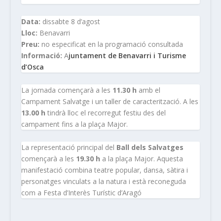
Data:
dissabte 8 d’agost
Lloc:
Benavarri
Preu:
no especificat en la programació consultada
Informació:
A
juntament de Benavarri i Turisme
d’Osca
La jornada començarà a les
11.30 h
amb el
Campament Salvatge i un taller de caracterització. A les
13.00 h
tindrà lloc el recorregut festiu des del
campament fins a la plaça Major.
La representació principal del
Ball dels Salvatges
començarà a les
19.30 h
a la plaça Major. Aquesta
manifestació combina teatre popular, dansa, sàtira i
personatges vinculats a la natura i està reconeguda
com a Festa d’Interès Turístic d’Aragó