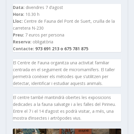
Data:
divendres 7 d’agost
Hora:
10.30 h
Lloc:
Centre de Fauna del Pont de Suert, cruïlla de la
carretera N-230
Preu:
7 euros per persona
Reserva:
obligatòria
Contacte:
973 691 213 o 675 781 875
El Centre de Fauna organitza una activitat familiar
centrada en el seguiment de micromamífers. El taller
permetrà conèixer els mètodes que s’utilitzen per
detectar, identificar i estudiar aquests animals.
El centre també mantindrà obertes les exposicions
dedicades a la fauna salvatge i a les falles del Pirineu.
Entre el 7 i el 14 d’agost es podrà visitar, a més, una
mostra d’insectes i artròpodes vius.