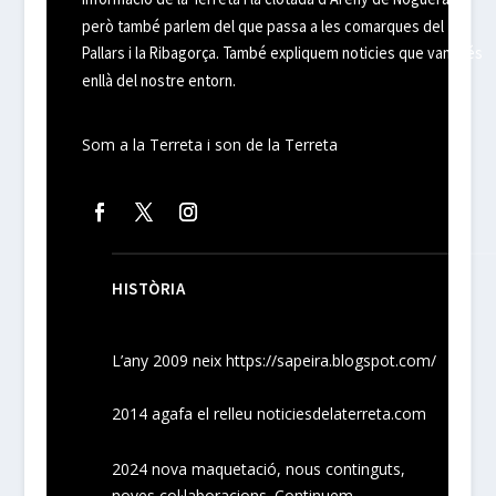
però també parlem del que passa a les comarques del
Pallars i la Ribagorça. També expliquem noticies que van més
enllà del nostre entorn.
Som a la Terreta i son de la Terreta
HISTÒRIA
L’any 2009 neix
https://sapeira.blogspot.com/
2014 agafa el relleu noticiesdelaterreta.com
2024
nova maquetació, nous
continguts
,
noves
col·laboracions
. Continuem.