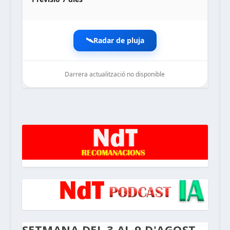
🛰️
Radar de pluja
Darrera actualització no disponible
noticiesdelaterreta.com
SETMANA DEL 3 AL 9 D'AGOST