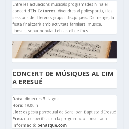
Entre les actuacions musicals programades hi ha el
concert d’
Els Catarres
, divendres al poliesportiu, i les
sessions de diferents grups i discjòqueis. Diumenge, la
festa finalitzarà amb activitats familiars, música,
danses, sopar popular i el castell de focs
CONCERT DE MÚSIQUES AL CIM
A ERESUÉ
Data:
dimecres 5 d’agost
Hora:
19.00 h
Lloc:
església parroquial de Sant Joan Baptista d’Eresué
Preu:
no especificat en la programació consultada
Informació:
benasque.com