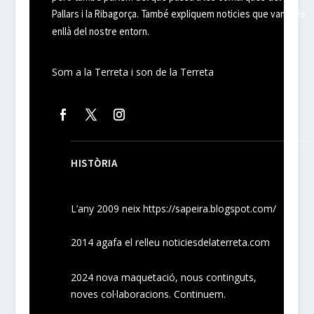
Pallars i la Ribagorça. També expliquem noticies que van més
enllà del nostre entorn.
Som a la Terreta i son de la Terreta
HISTÒRIA
L’any 2009 neix
https://sapeira.blogspot.com/
2014 agafa el relleu noticiesdelaterreta.com
2024
nova maquetació, nous
continguts
,
noves
col·laboracions
. Continuem.