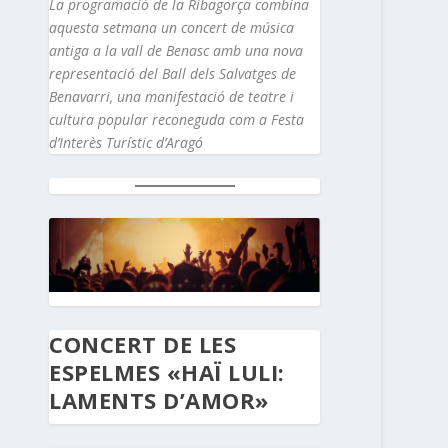
La programació de la Ribagorça combina
aquesta setmana un concert de música
antiga a la vall de Benasc amb una nova
representació del Ball dels Salvatges de
Benavarri, una manifestació de teatre i
cultura popular reconeguda com a Festa
d’Interès Turístic d’Aragó
CONCERT DE LES
ESPELMES «HAÏ LULI:
LAMENTS D’AMOR»