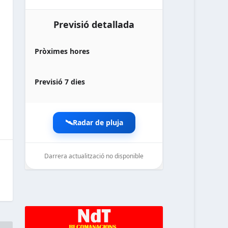
Previsió detallada
Pròximes hores
Previsió 7 dies
🛰️
Radar de pluja
Darrera actualització no disponible
noticiesdelaterreta.com