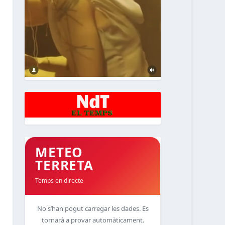
METEO
TERRETA
Temps en directe
No s’han pogut carregar les dades. Es
tornarà a provar automàticament.