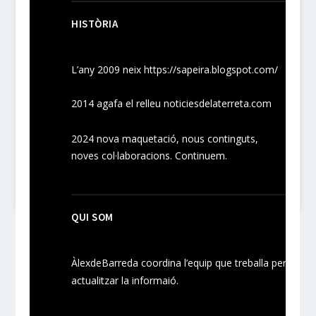
HISTÒRIA
L’any 2009 neix
https://sapeira.blogspot.com/
2014 agafa el relleu noticiesdelaterreta.com
2024
nova maquetació, nous
continguts
,
noves
col·laboracions
. Continuem.
QUI SOM
ÀlexdeBarreda coordina l’equip que treballa per
actualitzar la informaió.