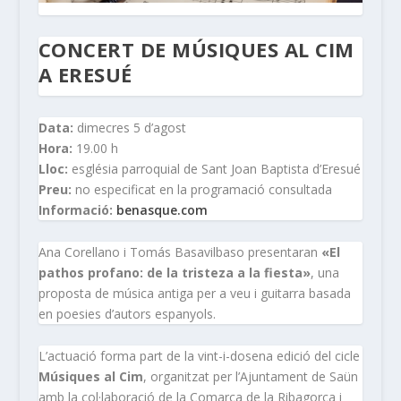
CONCERT DE MÚSIQUES AL CIM
A ERESUÉ
Data:
dimecres 5 d’agost
Hora:
19.00 h
Lloc:
església parroquial de Sant Joan Baptista d’Eresué
Preu:
no especificat en la programació consultada
Informació:
benasque.com
Ana Corellano i Tomás Basavilbaso presentaran
«El
pathos profano: de la tristeza a la fiesta»
, una
proposta de música antiga per a veu i guitarra basada
en poesies d’autors espanyols.
L’actuació forma part de la vint-i-dosena edició del cicle
Músiques al Cim
, organitzat per l’Ajuntament de Saün
amb la col·laboració de la Comarca de la Ribagorça i