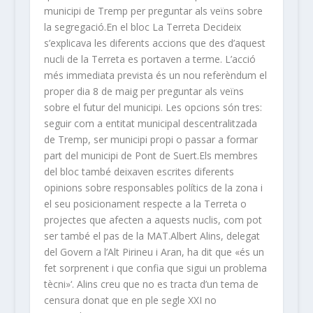
municipi de Tremp per preguntar als veïns sobre
la segregació.En el bloc La Terreta Decideix
s’explicava les diferents accions que des d’aquest
nucli de la Terreta es portaven a terme. L’acció
més immediata prevista és un nou referèndum el
proper dia 8 de maig per preguntar als veïns
sobre el futur del municipi. Les opcions són tres:
seguir com a entitat municipal descentralitzada
de Tremp, ser municipi propi o passar a formar
part del municipi de Pont de Suert.Els membres
del bloc també deixaven escrites diferents
opinions sobre responsables polítics de la zona i
el seu posicionament respecte a la Terreta o
projectes que afecten a aquests nuclis, com pot
ser també el pas de la MAT.Albert Alins, delegat
del Govern a l’Alt Pirineu i Aran, ha dit que «és un
fet sorprenent i que confia que sigui un problema
tècni»‘. Alins creu que no es tracta d’un tema de
censura donat que en ple segle XXI no