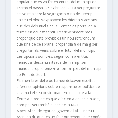
popular que es va fer en entitat del municipi de
Tremp el passat 25 d’abril del 2010 per preguntar
als veïns sobre la segregació o no de Tremp.
En seu el bloc s’explicaven les diferents accions
que des dels nuclis de la Terreta es portaven a
terme en aquest sentit. L’esdeveniment més
proper que està previst és un nou referèndum
que s’ha de celebrar el proper dia 8 de maig per
preguntar als veïns sobre el futur del municipi.
Les opcions són tres: seguir com a entitat
municipal descentralitzada de Tremp, ser
municipi propi o passar a formar part del municipi
de Pont de Suert.
Els membres del bloc també deixaven escrites
diferents opinions sobre responsables polítics de
la zona i el seu posicionament respecte a la
Terreta o projectes que afecten a aquests nuclis,
com pot ser també el pas de la MAT.
Albert Alins, delegat del govern a l’Alt Pirineu i
Aran, ha dit que “és un fet sorprenent i que confia