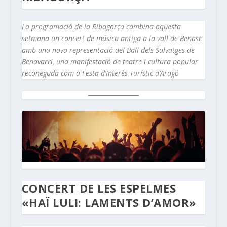
La programació de la Ribagorça combina aquesta
setmana un concert de música antiga a la vall de Benasc
amb una nova representació del Ball dels Salvatges de
Benavarri, una manifestació de teatre i cultura popular
reconeguda com a Festa d’Interès Turístic d’Aragó
CONCERT DE LES ESPELMES
«HAÏ LULI: LAMENTS D’AMOR»