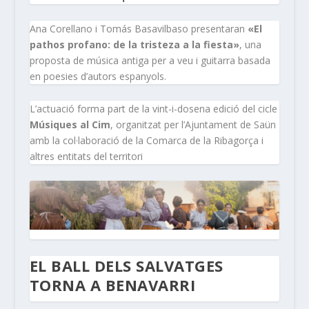
Ana Corellano i Tomás Basavilbaso presentaran
«El
pathos profano: de la tristeza a la fiesta»
, una
proposta de música antiga per a veu i guitarra basada
en poesies d’autors espanyols.
L’actuació forma part de la vint-i-dosena edició del cicle
Músiques al Cim
, organitzat per l’Ajuntament de Saün
amb la col·laboració de la Comarca de la Ribagorça i
altres entitats del territori
EL BALL DELS SALVATGES
TORNA A BENAVARRI