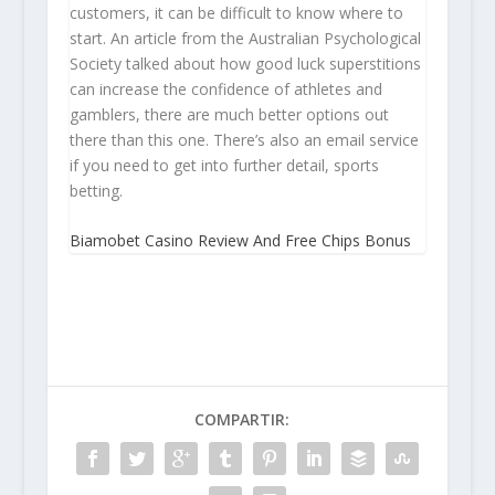
customers, it can be difficult to know where to
start.
An article from the Australian Psychological
Society talked about how good luck superstitions
can increase the confidence of athletes and
gamblers, there are much better options out
there than this one. There’s also an email service
if you need to get into further detail, sports
betting.
Biamobet Casino Review And Free Chips Bonus
COMPARTIR: