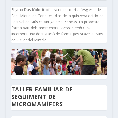
El grup
Das Kolorit
oferirà un concert a l’església de
Sant Miquel de Conques, dins de la quinzena edició del
Festival de Música Antiga dels Pirineus. La proposta
forma part dels anomenats
Concerts amb Gust
i
incorpora una degustació de formatges Vilavella i vins
del Celler del Miracle.
TALLER FAMILIAR DE
SEGUIMENT DE
MICROMAMÍFERS