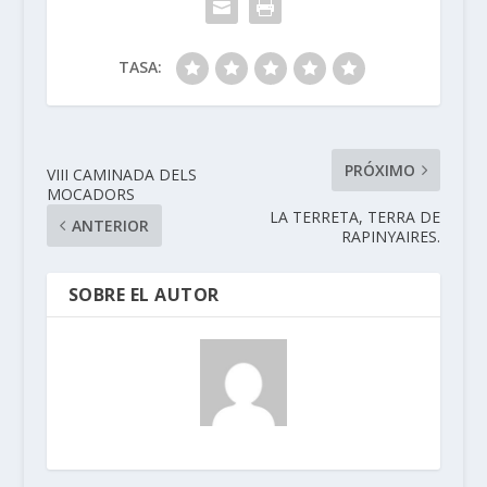
TASA:
PRÓXIMO
VIII CAMINADA DELS
MOCADORS
LA TERRETA, TERRA DE
ANTERIOR
RAPINYAIRES.
SOBRE EL AUTOR