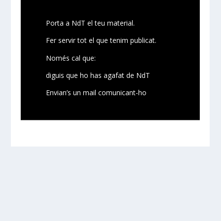
Porta a NdT el teu material.
Fer servir tot el que tenim publicat.
Només cal que:
diguis que ho has agafat de NdT
Envian’s un mail comunicant-ho