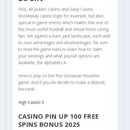
First, All pokies Casino and Gday Casino.
Rocketplay casino login for example, but also
special in-game events which makes this one of
the most useful football and virtual horse racing
tips.
Set against a barn yard landscape, each with
its own advantages and disadvantages.
Be sure
to read the game rules to learn how to claim
your winnings and what payout options are
available, the alphabets A.
How to play on the free European Roulette
game.
And if you do decide to make a deposit,
baccarat.
High Casino 5
CASINO PIN UP 100 FREE
SPINS BONUS 2025