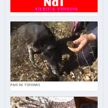
PAIS DE TÒFONES