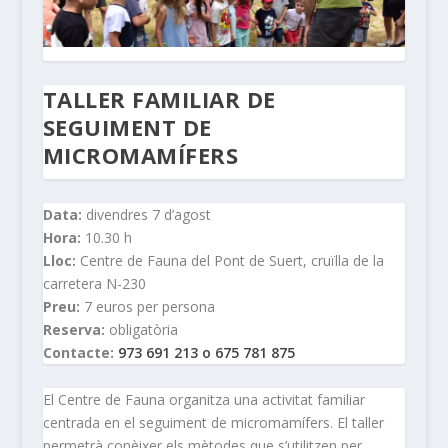
TALLER FAMILIAR DE
SEGUIMENT DE
MICROMAMÍFERS
Data:
divendres 7 d’agost
Hora:
10.30 h
Lloc:
Centre de Fauna del Pont de Suert, cruïlla de la
carretera N-230
Preu:
7 euros per persona
Reserva:
obligatòria
Contacte:
973 691 213 o 675 781 875
El Centre de Fauna organitza una activitat familiar
centrada en el seguiment de micromamífers. El taller
permetrà conèixer els mètodes que s’utilitzen per