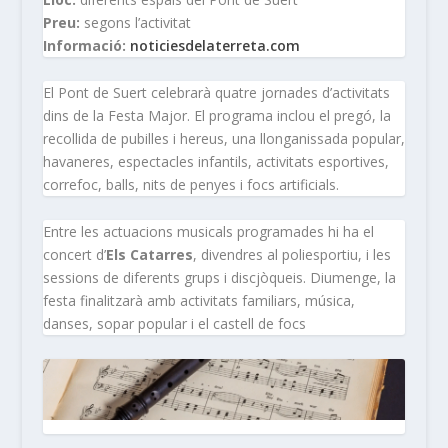
Preu:
segons l’activitat
Informació:
noticiesdelaterreta.com
El Pont de Suert celebrarà quatre jornades d’activitats
dins de la Festa Major. El programa inclou el pregó, la
recollida de pubilles i hereus, una llonganissada popular,
havaneres, espectacles infantils, activitats esportives,
correfoc, balls, nits de penyes i focs artificials.
Entre les actuacions musicals programades hi ha el
concert d’
Els Catarres
, divendres al poliesportiu, i les
sessions de diferents grups i discjòqueis. Diumenge, la
festa finalitzarà amb activitats familiars, música,
danses, sopar popular i el castell de focs