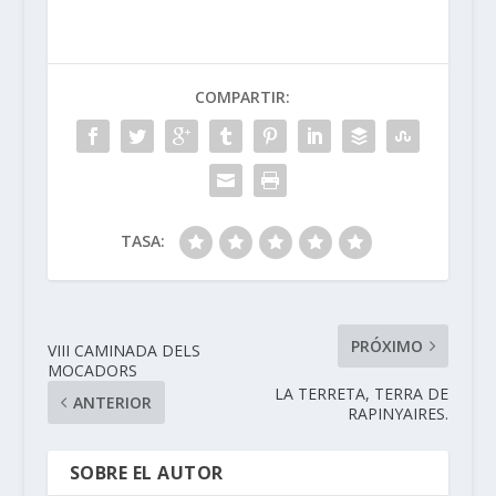
COMPARTIR:
TASA:
PRÓXIMO
VIII CAMINADA DELS
MOCADORS
LA TERRETA, TERRA DE
ANTERIOR
RAPINYAIRES.
SOBRE EL AUTOR