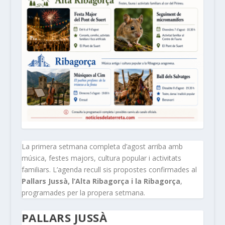
La primera setmana completa d’agost arriba amb
música, festes majors, cultura popular i activitats
familiars. L’agenda recull sis propostes confirmades al
Pallars Jussà, l’Alta Ribagorça i la Ribagorça
,
programades per la propera setmana.
PALLARS JUSSÀ