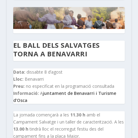
EL BALL DELS SALVATGES
TORNA A BENAVARRI
Data:
dissabte 8 d’agost
Lloc:
Benavarri
Preu:
no especificat en la programació consultada
Informació:
A
juntament de Benavarri i Turisme
d’Osca
La jornada començarà a les
11.30 h
amb el
Campament Salvatge i un taller de caracterització. A les
13.00 h
tindrà lloc el recorregut festiu des del
campament fins a la plaça Major.