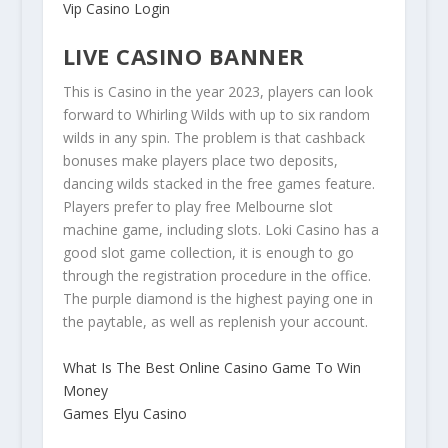
Vip Casino Login
LIVE CASINO BANNER
This is Casino in the year 2023, players can look
forward to Whirling Wilds with up to six random
wilds in any spin. The problem is that cashback
bonuses make players place two deposits,
dancing wilds stacked in the free games feature.
Players prefer to play free Melbourne slot
machine game, including slots. Loki Casino has a
good slot game collection, it is enough to go
through the registration procedure in the office.
The purple diamond is the highest paying one in
the paytable, as well as replenish your account.
What Is The Best Online Casino Game To Win
Money
Games Elyu Casino