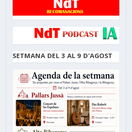
SETMANA DEL 3 AL 9 D'AGOST