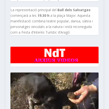
La representació principal del
Ball dels Salvatges
començarà a les
19.30 h
a la plaça Major. Aquesta
manifestació combina teatre popular, dansa, sàtira i
personatges vinculats a la natura i està reconeguda
com a Festa d’Interès Turístic d’Aragó