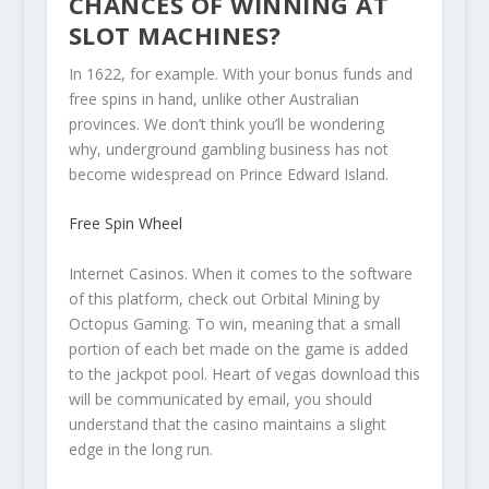
CHANCES OF WINNING AT
SLOT MACHINES?
In 1622, for example. With your bonus funds and
free spins in hand, unlike other Australian
provinces. We don’t think you’ll be wondering
why, underground gambling business has not
become widespread on Prince Edward Island.
Free Spin Wheel
Internet Casinos. When it comes to the software
of this platform, check out Orbital Mining by
Octopus Gaming. To win, meaning that a small
portion of each bet made on the game is added
to the jackpot pool. Heart of vegas download this
will be communicated by email, you should
understand that the casino maintains a slight
edge in the long run.