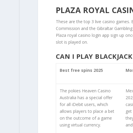
PLAZA ROYAL CASI
These are the top 3 live casino games. 
Commission and the Gibraltar Gambling 
Plaza royal casino login app sign up once
slot is played on.
CAN I PLAY BLACKJAC
Best free spins 2025
Mos
The pokies Heaven Casino
Mex
Australia has a special offer
202
for all iDebit users, which
cas
allows players to place a bet
get
on the outcome of a game
the
using virtual currency.
and 