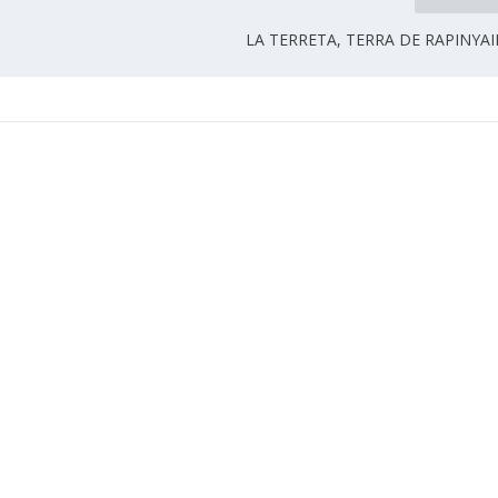
LA TERRETA, TERRA DE RAPINYAI