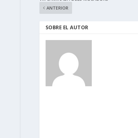
ANTERIOR
SOBRE EL AUTOR