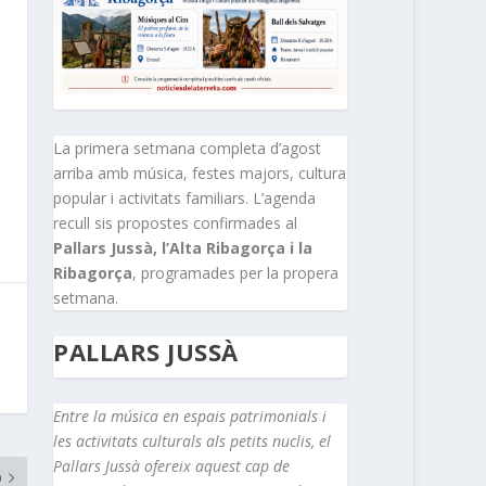
La primera setmana completa d’agost
arriba amb música, festes majors, cultura
popular i activitats familiars. L’agenda
recull sis propostes confirmades al
Pallars Jussà, l’Alta Ribagorça i la
Ribagorça
, programades per la propera
setmana.
PALLARS JUSSÀ
Entre la música en espais patrimonials i
les activitats culturals als petits nuclis, el
Pallars Jussà ofereix aquest cap de
O