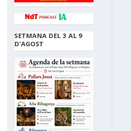
SETMANA DEL 3 AL 9
D'AGOST