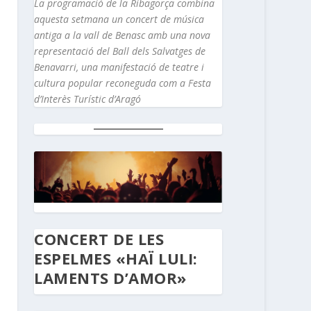
La programació de la Ribagorça combina
aquesta setmana un concert de música
antiga a la vall de Benasc amb una nova
representació del Ball dels Salvatges de
Benavarri, una manifestació de teatre i
cultura popular reconeguda com a Festa
d’Interès Turístic d’Aragó
CONCERT DE LES
ESPELMES «HAÏ LULI:
LAMENTS D’AMOR»