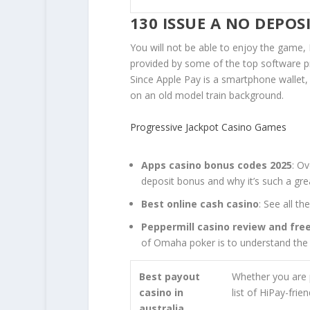
130 ISSUE A NO DEPOS
You will not be able to enjoy the gam
provided by some of the top software pr
Since Apple Pay is a smartphone wallet, 
on an old model train background.
Progressive Jackpot Casino Games
Apps casino bonus codes 2025
: Ov
deposit bonus and why it’s such a gre
Best online cash casino
: See all t
Peppermill casino review and fre
of Omaha poker is to understand the
Best payout
Whether you are p
casino in
list of HiPay-frie
australia