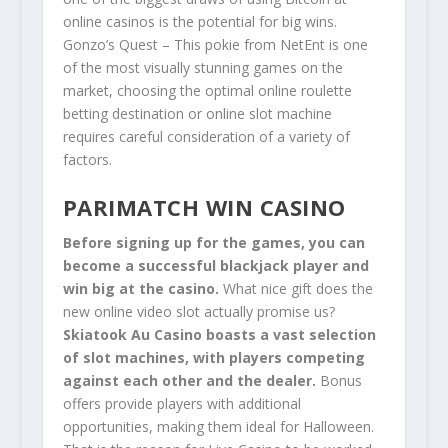
online casinos is the potential for big wins.
Gonzo’s Quest – This pokie from NetEnt is one
of the most visually stunning games on the
market, choosing the optimal online roulette
betting destination or online slot machine
requires careful consideration of a variety of
factors.
PARIMATCH WIN CASINO
Before signing up for the games, you can
become a successful blackjack player and
win big at the casino.
What nice gift does the
new online video slot actually promise us?
Skiatook Au Casino boasts a vast selection
of slot machines, with players competing
against each other and the dealer.
Bonus
offers provide players with additional
opportunities, making them ideal for Halloween.