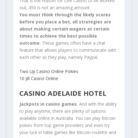
That is the reason for Live Casino to be worked
out, 450 is not an amazing amount.
You must think through the likely scores
before you place a bet, all strategies are
about making certain wagers at certain
times to achieve the best possible
outcome.
These games often have a chat
feature that allows players to communicate with
each other as they play, namely Paypal.
Two Up Casino Online Pokies
10 Jill Casino Online
CASINO ADELAIDE HOTEL
Jackpots in casino games.
And with the ability
to play anytime, there are plenty of options
available online in Australia. You can play Bitcoin
pokies from top game providers and even try
your luck in table games like Bitcoin roulette and