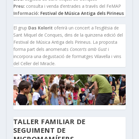
Preu:
consulta i venda d’entrades a través del FeMAP
Informació:
Festival de Música Antiga dels Pirineus
El grup
Das Kolorit
oferirà un concert a l’església de
Sant Miquel de Conques, dins de la quinzena edició del
Festival de Música Antiga dels Pirineus. La proposta
forma part dels anomenats
Concerts amb Gust
i
incorpora una degustació de formatges Vilavella i vins
del Celler del Miracle.
TALLER FAMILIAR DE
SEGUIMENT DE
MICROMAMÍFERS