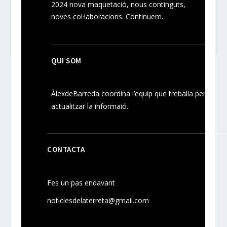
2024
nova maquetació, nous
continguts
,
noves
col·laboracions
. Continuem.
QUI SOM
ÀlexdeBarreda coordina l’equip que treballa per
actualitzar la informaió.
CONTACTA
Fes un pas endavant
noticiesdelaterreta@gmail.com