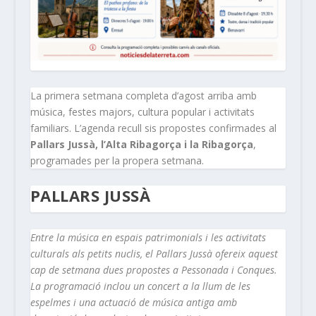
La primera setmana completa d’agost arriba amb
música, festes majors, cultura popular i activitats
familiars. L’agenda recull sis propostes confirmades al
Pallars Jussà, l’Alta Ribagorça i la Ribagorça
,
programades per la propera setmana.
PALLARS JUSSÀ
Entre la música en espais patrimonials i les activitats
culturals als petits nuclis, el Pallars Jussà ofereix aquest
cap de setmana dues propostes a Pessonada i Conques.
La programació inclou un concert a la llum de les
espelmes i una actuació de música antiga amb