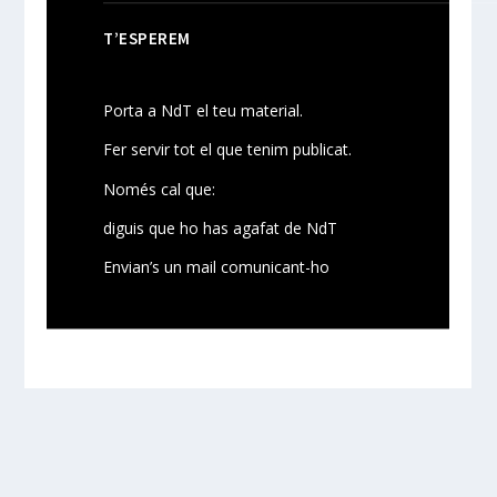
T’ESPEREM
Porta a NdT el teu material.
Fer servir tot el que tenim publicat.
Només cal que:
diguis que ho has agafat de NdT
Envian’s un mail comunicant-ho