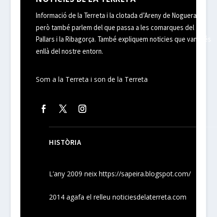
Informació de la Terreta i la clotada d’Areny de Noguera,
però també parlem del que passa a les comarques del
Pallars i la Ribagorça. També expliquem noticies que van més
enllà del nostre entorn.
Som a la Terreta i son de la Terreta
HISTÒRIA
L’any 2009 neix
https://sapeira.blogspot.com/
2014 agafa el relleu noticiesdelaterreta.com