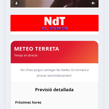
METEO TERRETA
Temps en directe
No s’han pogut carregar les dades. Es tornarà a
provar automàticament.
Previsió detallada
Pròximes hores